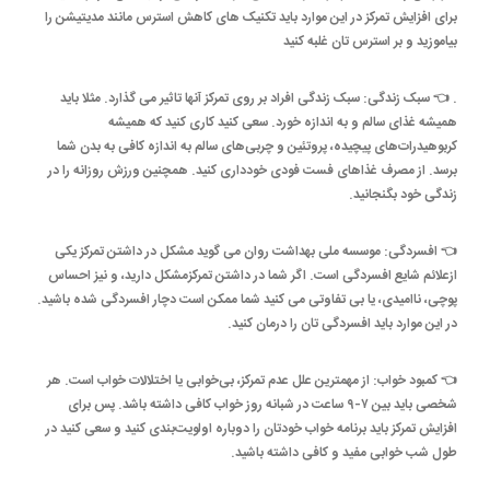
برای افزایش تمرکز در این موارد باید تکنیک های کاهش استرس مانند مدیتیشن را
بیاموزید و بر استرس تان غلبه کنید
. 👈 سبک زندگی: سبک زندگی افراد بر روی تمرکز آنها تاثیر می گذارد. مثلا باید
همیشه غذای سالم و به اندازه خورد. سعی کنید کاری کنید که همیشه
کربوهیدرات‌های پیچیده، پروتئین و چربی‌های سالم به اندازه کافی به بدن شما
برسد. از مصرف غذاهای فست فودی خودداری کنید. همچنین ورزش روزانه را در
زندگی خود بگنجانید.
👈 افسردگی: موسسه ملی بهداشت روان می گوید مشکل در داشتن تمرکز یکی
ازعلائم شایع افسردگی است. اگر شما در داشتن تمرکزمشکل دارید، و نیز احساس
پوچی، ناامیدی، یا بی تفاوتی می کنید شما ممکن است دچار افسردگی شده باشید.
در این موارد باید افسردگی تان را درمان کنید.
👈 کمبود خواب: از مهمترین علل عدم تمرکز، بی‌خوابی یا اختلالات خواب است. هر
شخصی باید بین ۷-۹ ساعت در شبانه روز خواب کافی داشته باشد. پس برای
افزایش تمرکز باید برنامه‌ خواب خودتان را دوباره اولویت‌بندی کنید و سعی کنید در
طول شب خوابی مفید و کافی داشته باشید.