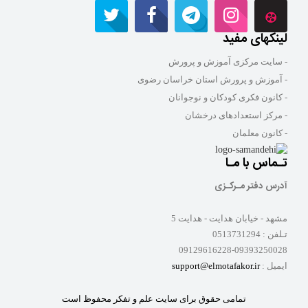
لینکهای مفید
- سایت مرکزی آموزش و پرورش
- آموزش و پرورش استان خراسان رضوی
- کانون فکری کودکان و نوجوانان
- مرکز استعدادهای درخشان
- کانون معلمان
تـماس با مـا
آدرس دفتر مـرکـزی
مشهد - خیابان هدایت - هدایت 5
تـلفن :
0513731294
09129616228-09393250028
ایمیل :
support@elmotafakor.ir
تمامی حقوق برای سایت علم و تفکر محفوظ است