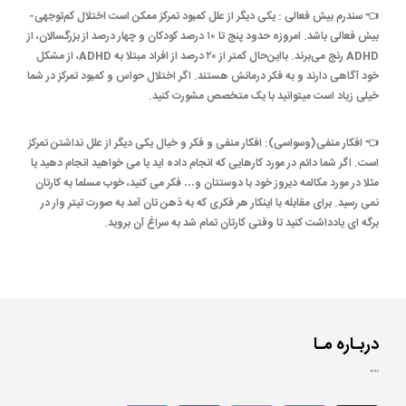
👈 سندرم بیش فعالی : یکی دیگر از علل کمبود تمرکز ممکن است اختلال کم‌توجهی-
بیش فعالی باشد. امروزه حدود پنج تا ۱۰ درصد کودکان و چهار درصد از بزرگسالان، از
ADHD رنج می‌برند. بااین‌حال کمتر از ۲۰ درصد از افراد مبتلا به ADHD، از مشکل
خود آگاهی دارند و به فکر درمانش هستند. اگر اختلال حواس و کمبود تمرکز در شما
خیلی زیاد است میتوانید با یک متخصص مشورت کنید.
👈 افکار منفی(وسواسی): افکار منفی و فکر و خیال یکی دیگر از علل نداشتن تمرکز
است. اگر شما دائم در مورد کارهایی که انجام داده اید یا می خواهید انجام دهید یا
مثلا در مورد مکالمه دیروز خود با دوستتان و… فکر می کنید، خوب مسلما به کارتان
نمی رسید. برای مقابله با اینکار هر فکری که به ذهن تان آمد به صورت تیتر وار در
برگه ای یادداشت کنید تا وقتی کارتان تمام شد به سراغ آن بروید.
دربـاره مـا
""