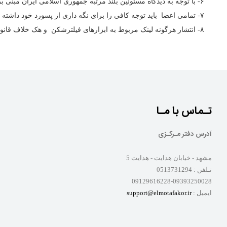
۶- با توجه به دیدگاه مسئولین بلند مرتبه جمهوری اسلامی ایران مبنی بر دوستی بین اقوام و ادیان ، توهین به هر شخص ، نژاد ، قوم و زبانی در این سایت ممنوع می باشد.
۷- تمامی اعضا باید توجه کافی را برای نگه داری از پسورد خود داشته باشند.
۸- انتشار هرگونه لینک مربوط به ابزارهای فیلترشکن و هک خلاف قانون می‌باشد.
تـماس با مـا
آدرس دفتر مـرکـزی
مشهد - خیابان هدایت - هدایت 5
تـلفن :
0513731294
09129616228-09393250028
ایمیل :
support@elmotafakor.ir