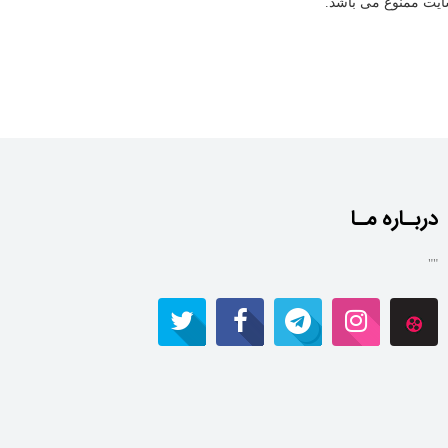
دربـاره مـا
""