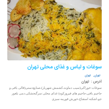
سوغات و لباس و غذای محلی تهران
تهران,
تهران
آدرس :
تهران
سوغات:خوراکی(سیب دماوند،کشمش شهریار)،صنایع‌دستی(قالی بافی و
جاجیم بافی،جاجیم های فیروزکوه) غذای محلی:سرگنجشکی،دمی بلغور
جو،اشکنه اسفناج،خورش قورمه سبزی