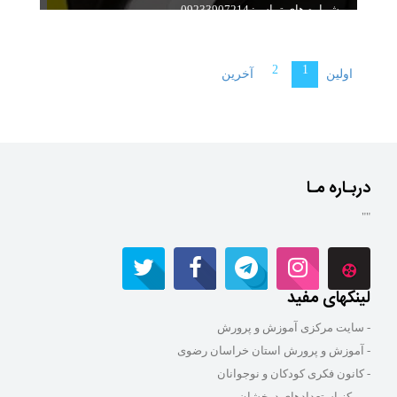
شماره های تماس: 09233907214
سابقه تدریس: 10 سال سابقه مفید ریاضی و فیزیک
2
1
اولین
آخرین
دربـاره مـا
""
لینکهای مفید
- سایت مرکزی آموزش و پرورش
- آموزش و پرورش استان خراسان رضوی
- کانون فکری کودکان و نوجوانان
- مرکز استعدادهای درخشان