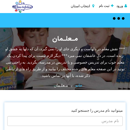
ورود
ثبت نام
انتخاب استان
Toggle
navigation
مـعلـمان
*** نقش معلم در دلهاست و دیگری جای او را نمی گیرد، آن که دلها به عشق او
زنده است، در دل عاشقان نمی میرد*** دیگر لازم نیست برای پیدا کردن یک
معلم خوب برای تدریس خصوصی و یا تدریس در مدرسه، بگردید. به راحتی می
تونید در این صفحه معلم های رشته مختلف را بیابید و از طریق راه های ارتباطی
ذکر شده، با آنها در تماس باشید..
خانه
مـعلـمان
میتوانید نام مدرس را جستجو کنید