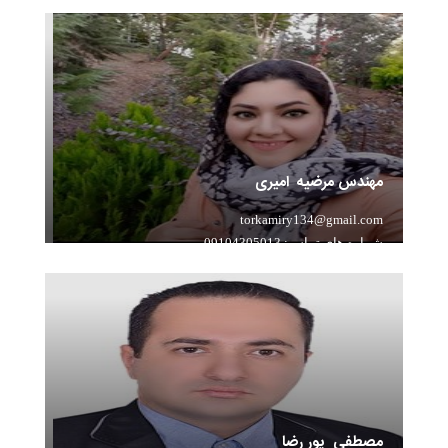
سابقه تدریس: تدریس زبان انگلیسی Native با بیش از 10
سال سابقه
مهندس مرضیه امیری
torkamiry134@gmail.com
شماره های تماس: 09104305013
سابقه تدریس: بیش از 8 سال سابقه تدریس ریاضی و فیزیک
مصطفی پور رضا