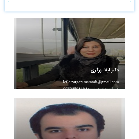
دکتر لیلا زرگری
leila.zargari.marandi@gmail.com
شماره های تماس: 09124501184
سابقه تدریس: 22 سال سابقه تدریس حرفه ای زبان
انگلیسی (آنلاین)