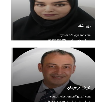
رویا شاد
Royashad26@yahoo.com
شماره های تماس: 09330736778
سابقه تدریس: 10سال سابقه تدریس درس زیست و شیمی ،
پایه تا کنکور
کورش یراقچیان
couroshelectronics@gmail.com
شماره های تماس: 09128474799