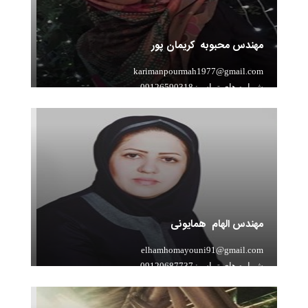
مهندس محبوبه کریمان پور
karimanpourmah1977@gmail.com
شماره های تماس: 09126590318
سابقه تدریس: 17 سال تجربه در آموزش حرفه ای ریاضی
مهندس الهام همایونی
elhamhomayouni91@gmail.com
شماره های تماس: 09120687737
سابقه تدریس: بیش از 10 سال سابقه تدریس
ریاضی،آمار،جبر