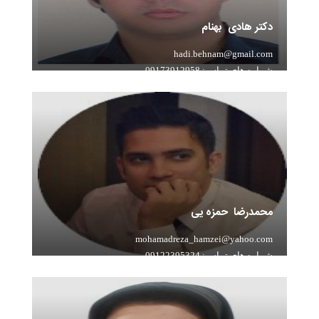
دکتر هادی بهنام
hadi.behnam@gmail.com
شماره های تماس: 09173912958
سابقه تدریس: 15 سال تدریس ریاضی به صورت آنلاین
محمدرضا حمزه یی
mohamadreza_hamzei@yahoo.com
شماره های تماس: 09122395324
سابقه تدریس: 8 سال تدریس خصوصی زبان انگلیسی و
فرانسه