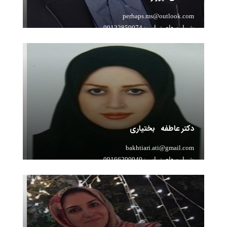
perhaps.ms@outlook.com
شماره های تماس: 09122859074
سابقه تدریس: بیش از 10 سال سابقه تدریس زبان با متد
جدید - تهران
دکتر عاطفه بختیاری
bakhtiari.ati@gmail.com
شماره های تماس: 09166290949
سابقه تدریس: 10 سال آموزش شیمی در تهران و خرم آباد