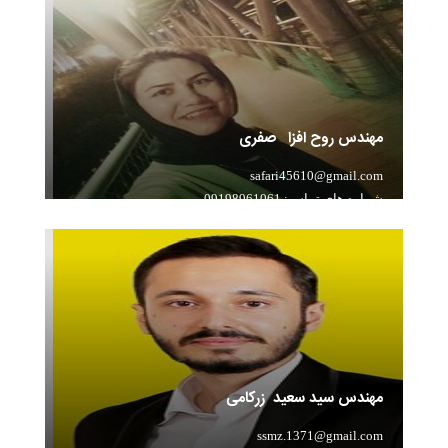
مهندس روح افزا صفری
safari45610@gmail.com
شماره های تماس: 09198961061
سابقه تدریس: مدرس ریاضی و فیزیک با 13 سال سابقه
درخشان
مهندس سید سعید زرکامی
ssmz.1371@gmail.com