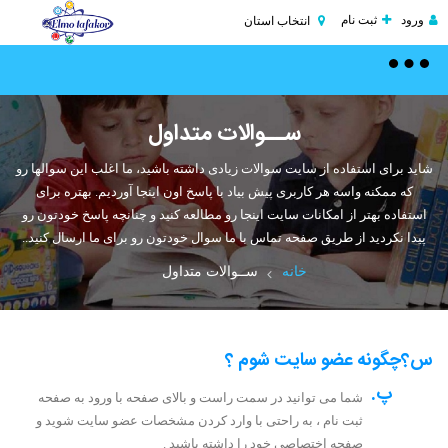
ورود
ثبت نام
انتخاب استان
Toggle
navigation
ســوالات متداول
شاید برای استفاده از سایت سوالات زیادی داشته باشید، ما اغلب این سوالها رو
که ممکنه واسه هر کاربری پیش بیاد با پاسخ اون اینجا آوردیم. بهتره برای
استفاده بهتر از امکانات سایت اینجا رو مطالعه کنید و چنانچه پاسخ خودتون رو
پیدا نکردید از طریق صفحه تماس با ما سوال خودتون رو برای ما ارسال کنید..
خانه
ســوالات متداول
س؟
چگونه عضو سایت شوم ؟
پ.
شما می توانید در سمت راست و بالای صفحه با ورود به صفحه
ثبت نام ، به راحتی با وارد کردن مشخصات عضو سایت شوید و
صفحه اختصاصی خود را داشته باشید .