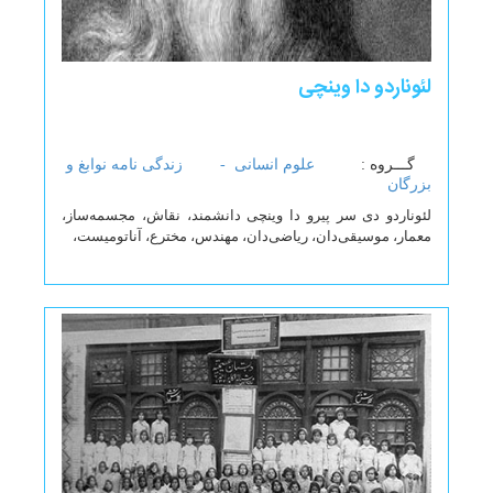
لئوناردو دا وینچی
گـــروه :
علوم انسانی -
زندگی نامه نوابغ و
بزرگان
لئوناردو دی سر پیرو دا وینچی دانشمند، نقاش، مجسمه‌ساز،
معمار، موسیقی‌دان، ریاضی‌دان، مهندس، مخترع، آناتومیست،