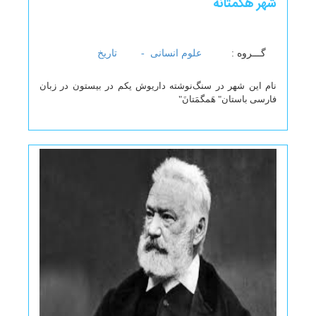
شهر هگمتانه
گـــروه :
علوم انسانی -
تاریخ
نام این شهر در سنگ‌نوشته داریوش یکم در بیستون در زبان
فارسی باستان" هَمگمَتانَ"