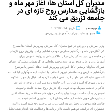
مدیران کل استان ها؛ آغاز مهر ماه و
بازگشایی مدارس روح تازه ای در
جامعه تزریق می کند
نویسنده:
تاریخ: 1397/06/24
منبع: وبسایت وزارت آموزش و پرورش
وزیر آموزش و پرورش در جمع مدیران کل آموزش وپرورش استان ها مطرح
کرد:آغاز مهر ماه و بازگشایی مدارس موجب شادابی و امید وتزریق روح تازه ای
در جامعه می شود. به گزارش مرکز اطلاع رسانی و روابط عمومی وزارت
آموزش و پرورش، صبح امروز سید محمد بطحایی در گردهمایی مشترک اعضای
شورای معاونان و مدیران کل آموزش وپرورش استان های کشور با موضوع
بازگشایی مدارس و ساماندهی نیروی انسانی، با تسلیت ایام سوگواری ابا عبدالله
الحسین علیه السلام اظهار کرد: تلاش خواهیم کرد به استقبال یک مهر باشکوه
برویم ، مهری که امید و شادابی را در جامعه زنده می کند و با توجه به شرایط
حاکم بر جامعه، مهرماه بهانه خوبی برای تزریق روح امید به جامعه و تقویت
امیدواری به آینده است. وی با بیان اینکه در حوزه های مختلف در یک ساله اخیر
دستاوردهای خوبی داشته ایم، خاطرنشان کرد: با تدابیری که اندیشیده شد ،
چالش های موجود در بخش نیروی انسانی در سال جدید رفع شده است و البته
جشنواره ای در آینده خواهیم داشت تا از برنامه ها و فعالیت های انجام شده تجلیل