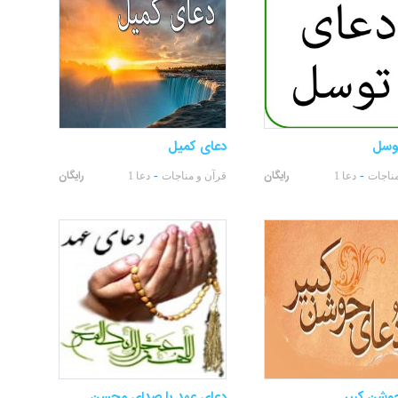
وسل
دعای کمیل
رایگان
رایگان
-
-
مناجات
دعا 1
قرآن و مناجات
دعا 1
وشن کبیر
دعای عهد با صدای محسن