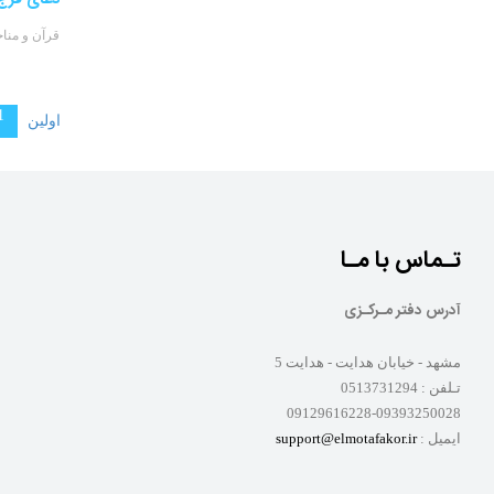
قرآن و منا
1
اولین
تـماس با مـا
آدرس دفتر مـرکـزی
مشهد - خیابان هدایت - هدایت 5
تـلفن :
0513731294
09129616228-09393250028
ایمیل :
support@elmotafakor.ir