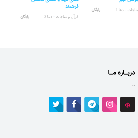
فرهمند
رایگان
-
مناجات
دعا 1
رایگان
-
قرآن و مناجات
دعا 3
دربـاره مـا
""