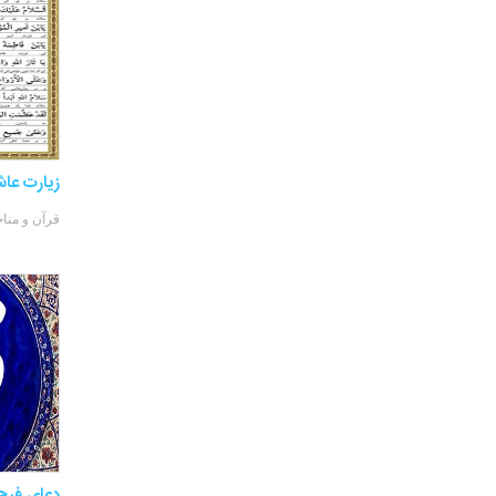
زیارت عاش
قرآن و منا
دعای فرج