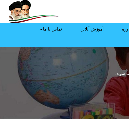
وره
آموزش آنلاین
تماس با ما
د شوید .