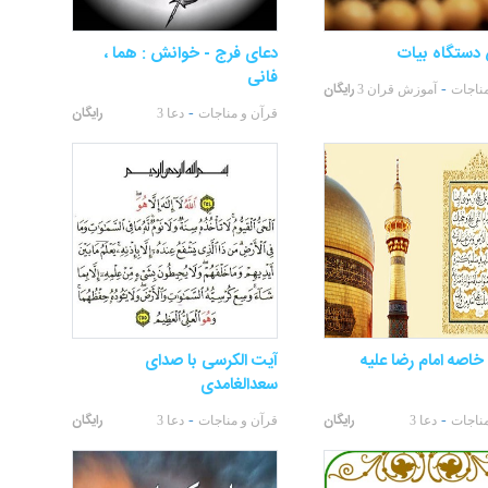
دستگاه بیات
دعای فرج - خوانش : هما ،
فانی
رایگان
-
مناجات
آموزش قران 3
رایگان
-
قرآن و مناجات
دعا 3
خاصه امام رضا عليه
آیت الکرسی با صدای
سعدالغامدی
رایگان
رایگان
-
-
مناجات
دعا 3
قرآن و مناجات
دعا 3