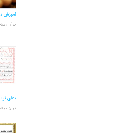
آموزش دس
قرآن و منا
دعای توس
قرآن و منا