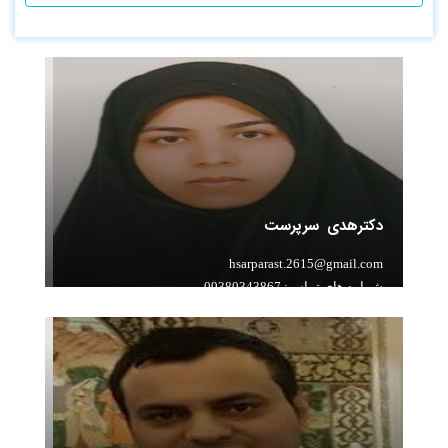
دکترهدی سرپرست
hsarparast.2615@gmail.com
شماره های تماس: 09380343867
سابقه تدریس: 15 سال تدریس ریاضی و فیزیک