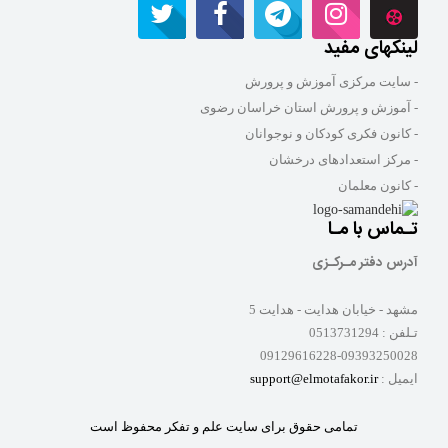
لینکهای مفید
- سایت مرکزی آموزش و پرورش
- آموزش و پرورش استان خراسان رضوی
- کانون فکری کودکان و نوجوانان
- مرکز استعدادهای درخشان
- کانون معلمان
تـماس با مـا
آدرس دفتر مـرکـزی
مشهد - خیابان هدایت - هدایت 5
تـلفن :
0513731294
09129616228-09393250028
ایمیل :
support@elmotafakor.ir
تمامی حقوق برای سایت علم و تفکر محفوظ است