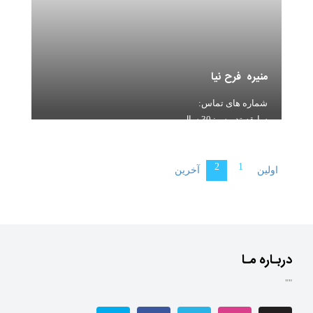
منیره فرح نیا
شماره های تماس:
سابقه تدریس: 30 سال
2
1
اولین
آخرین
دربـاره مـا
""