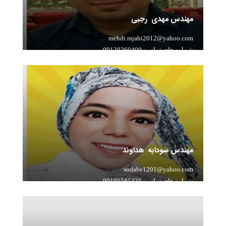
مهندس مهدی رجبی
mehdi.rajabi2012@yahoo.com
شماره های تماس: 09120260400
سابقه تدریس: 9 تدریس حرفه ای ریاضی
مهندس سودابه هداوند
sodabe1201@yahoo.com
شماره های تماس: 09195585325
سابقه تدریس: 18 سال تدریس حرفه ای ریاضی - تمام پایه
ها