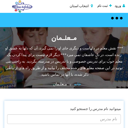
ورود
ثبت نام
انتخاب استان
Toggle
navigation
مـعلـمان
*** نقش معلم در دلهاست و دیگری جای او را نمی گیرد، آن که دلها به عشق او
زنده است، در دل عاشقان نمی میرد*** دیگر لازم نیست برای پیدا کردن یک
معلم خوب برای تدریس خصوصی و یا تدریس در مدرسه، بگردید. به راحتی می
تونید در این صفحه معلم های رشته مختلف را بیابید و از طریق راه های ارتباطی
ذکر شده، با آنها در تماس باشید..
خانه
مـعلـمان
میتوانید نام مدرس را جستجو کنید