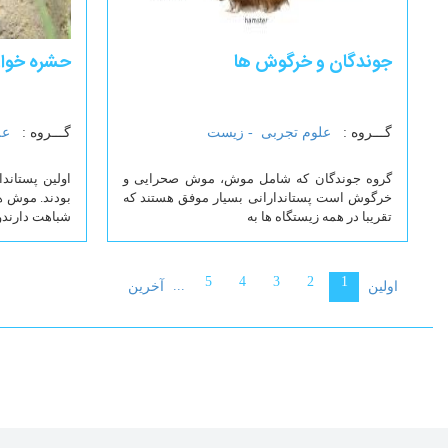
جوندگان و خرگوش ها
حشره خوار
گـــروه :
علوم تجربی -
زیست
گـــروه :
عل
گروه جوندگان که شامل موش، موش صحرایی و
اولین پستاند
خرگوش است پستاندارانی بسیار موفق هستند که
بودند. موش ها
تقریبا در همه زیستگاه ها به
شباهت دارندو
5
4
3
2
1
...
اولین
آخرین