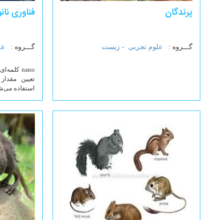
پرندگان
فناوری نا
گـــروه :
علوم تجربی -
زیست
گـــروه :
عل
nano کلم
استفاده می‌ش