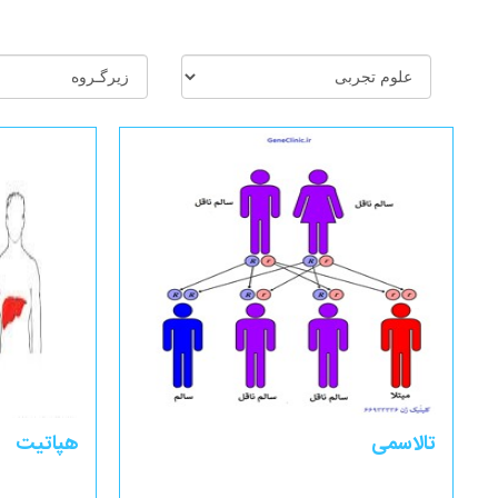
تالاسمی
هپاتیت