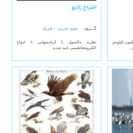
اختراع رادیو
گـــروه :
علوم تجربی -
فیزیک
لیون کیلومتر
نظریه ماکسول با آزمایشهایی با امواج
....
الکترومغناطیسی تایید شدند