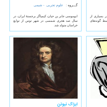
گـــروه :
علوم تجربی -
شیمی
 بسیاری از
ابوموسی جابر بن حیان، کیمیاگر برجستهٔ ایران، در
سط گونه‌های
سال صد هجری شمسی در شهر توس از توابع
خراسان متولد شد.
ایزاک نیوتن