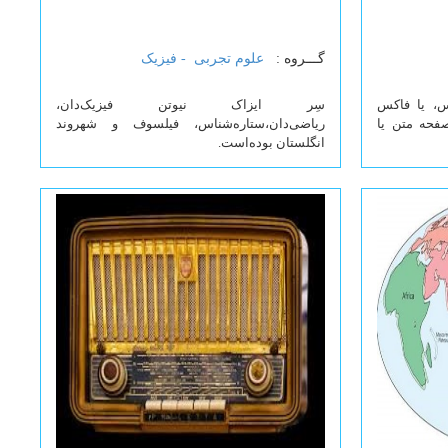
گـــروه :
علوم تجربی -
فیزیک
س، یا فاکس
سِر ایزاک نیوتن فیزیک‌دان،
فحه متن یا
ریاضی‌دان،ستاره‌شناس، فیلسوف و شهروند
انگلستان بوده‌است.