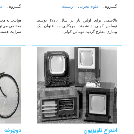
گـــروه :
علوم تجربی -
زیست
گـــروه :
عل
تالاسمی برای اولین بار در سال 1925 توسط
هپاتیت به معن
توماس کولی دانشمند امریکایی به عنوان یک
مختلفی می‌توا
بیماری مطرح گردید. توماس کولی
سرایت هستند
اختراع تلویزیون
دوچرخه