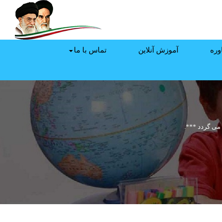
وره
آموزش آنلاین
تماس با ما
می گردد ***.