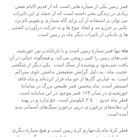
قمر زمین یکی از سیاره هایی است که از قدیم الایام نقش
زیادی در زندگی بشر داشته است که از جمله ی این تاثیرات
می توان بر استفاده از آن برای گاه شماری و تقویم نام برد
.تاثیر بر جزرو مد و ایجاد موج ها و به حرکت درآوردن کشتی
ها ی بادبانی از تاثیرات دیگر ماه بر زمین است.
ماه
تنها قمر سیارهٔ زمین است و با بازتاباندن نور خورشید،
شب‌های زمین را کمی روشن می‌کند. و هیچگونه حیاتی در آن
یافت نمی‌شود و پوشیده از سنگ است . یکی دیگر از شگفتی
عجیب ماه ، به دلیل گرانش ضعیفش نداشتن جوی متراکم
است. به عبارتی گازها از جو ماه فرار کرده‌اند و ماه فاقد
اتمسفر است. ماه پنجمین قمر طبیعیِ بزرگ در سامانهٔ
خورشیدی در میان ۱۷۳ قمر موجود در این سامانه است.
قطرِ ماه حدودِ ۳٬۵۰۰ کیلومتر است. جوّ ندارد و در پهنهٔ
آن دهانه‌های برخوردی درپیِ برخوردِ سنگ‌های آسمانی پدید
آمده است.
قطر کرهٔ ماه یک‌چهارمِ کرهٔ زمین است و هیچ سیارهٔ دیگری