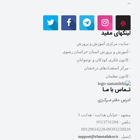
""
لینکهای مفید
- سایت مرکزی آموزش و پرورش
- آموزش و پرورش استان خراسان رضوی
- کانون فکری کودکان و نوجوانان
- مرکز استعدادهای درخشان
- کانون معلمان
تـماس با مـا
آدرس دفتر مـرکـزی
مشهد - خیابان هدایت - هدایت 5
تـلفن :
0513731294
09129616228-09393250028
ایمیل :
support@elmotafakor.ir