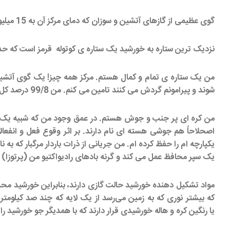
گوی عظیمی از گازهای آتشین و سوزان که دمای مرکز آن به 15 میلیون درجه ی سانتیگراد می رسد.
نزدیک ترین ستاره به خورشید یک ستاره ی کوتوله قرمز است که حدود 2/4 سال نوری از ان فاصله 
شوند و پیرامونم گردش می کنند تامین می کنم. من 99/8 درصد کل جرم منظومه شمسی را تشکیل می دهم و در فضا بزرگترین هستم که حضورم در فضا به میلیاردها سال می رسد.
من کره ای پر جنب و جوش هستم. در عمق وجود من که شبیه یک د
اصحلاحاً هم جوشی هسته ای نام دارند. بر اثر وقوع فعل و انفعا
یکپارچه ام را حفظ کرده ام. من جریانی از ذرات باردار مرگبار که ب
یک سپر محافظ عمل می کند و گرنه بادهای رادیواکتیو من (پرتوزا) ه
مواد تشکیل دهنده خورشید حالت گازی دارند، بنابراین خورشید محدو
که بیشتر نوری که به زمین می‌رسد از یک لایه که چند صد کیلوم
یا رنگین کره و هاله خورشیدی قرار دارند که با همدیگر جو خورشید ر