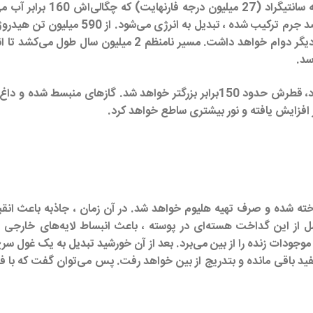
مرکز خورشید مانند کوره‌ای 
به انرژی تبدیل می‌شود. این سوخت هیدروژنی ، تا 5 میلیارد سا
هنگامی که خورشید منبسط می شود تا تبدیل به یک غول سرخ شود، قطرش حدود 150برابر
اخته شده و صرف تهیه هلیوم خواهد شد. در آن زمان ، جاذبه باعث ان
ز این گداخت هسته‌ای در پوسته ، باعث انبساط لایه‌های خارجی خواه
 موجودات زنده را از بین می‌برد. بعد از آن خورشید تبدیل به یک غول
ید باقی مانده و بتدریج از بین خواهد رفت. پس می‌توان گفت که با ف