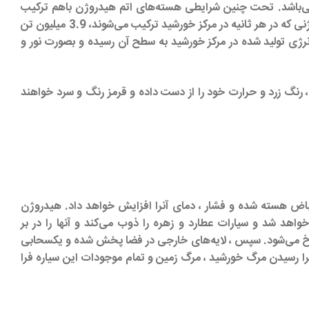
هسته‌ای است با دمای 15 میلیون درجه سانتیگراد (27 میلیون درجه فارنهایت) که چگالی‌اش 160 برابر آب می‌باشد. تحت چنین شرایطی هسته‌های اتم هیدروژن باهم ترکیب
شده و تبدیل به هسته‌های هلیووم می‌شوند. در این حین، 0.7 درصد جرم ترکیب شده ، تبدیل به انرژی می‌شود. از 590 میلیون تن هیدروژنی که در هر ثانیه در مرکز خورشید ترکیب می‌شوند، 3.9 میلیون تن
ل دیگر دوام خواهد داشت. مسیر نامنظم 2 میلیون سال طول می‌کشد تا انرژی تولید شده در مرکز خورشید به سطح آن رسیده و بصورت نور و
 بزرگتر خواهد شد. گازهای منبسط شده و داغ، رنگ زرد و حرارت خود را از دست داده و قرمز رنگ و سرد خواهند
قباض هسته شده و فشار ، دمای آنرا افزایش خواهد داد. هیدروژن
د شد و سیارات عطارد و زهره را ذوب می‌کند و آنها را در بر
 سرخ می‌شود. سپس ، لایه‌های خارجی در فضا پخش شده و یکسحابی
را رسیدن مرگ خورشید ، مرگ زمین و تمام موجودات این سیاره فرا