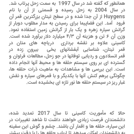
همانطور که گفته شد در سال 1997 به سمت زحل پرتاب شد.
در سال 2004 به زحل رسیده و قسمتی از آن با نام
Huygens از آن جدا شده و در سطح تیتان بزرگترین قمر آن
فرود آمد. این فضاپیما برای رسیدن به مدار مطلوب دوبار از
گرانش سیاره زهره و یک بار از گرانش زمین استفاده نمود.
وزن آن ۶ تن و هزینه آن ۴/۳ میلیارد دلار برآورد شده است.
کاسینی علاوه بر نقشه برداری دریاچه های متان در
قمر تیتان، شناسایی آبفشانهای یخی بیرون زده در
قمر انسلادون و ردیابی توفانها در جو زحل، مطالعات فراوان و
گسترده ای بر روی سیستم حلقه ها و محیط آنها انجام داده
است. این بررسی ها و مشاهدات به ماهیت ذرات حلقه ها،
چگونگی برهم کنش آنها با یکدیگر و با قمرهای سیاره و نقش
غبار ریز در سیستم حلقه ها نور تازه ای بخشیده است.
حالا که مأموریت کاسینی تا سال 2017 تمدید شده،
دانشمندان فرصت زیادی خواهند داشت تا شاهد تغییرات در
این سیاره، حلقه ها و اقمار آن باشند. چشم و گوش این سفینه
به دانشمندان امکان میدهد تا ارباب حلقه ها را با دقت بیشتر