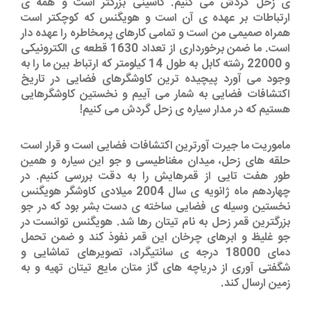
ی زحل گردش می کنیم. کاسینی بزرگتر است و همه ی
ارتباطات بر عهده ی آن است و هویگنس که کوچکتر است
همراه صمیمی من است و تمامی کارهای پرمخاطره را عهده دار
است. ما ضمن برخورداری از تعداد 1630 قطعه ی الکترونیکی
و 22000 رشته کابل به طول 14 کیلومتر که ارتباط بین ما را به
وجود می آورد پیچیده ترین کاوشگرهای فضایی در تاریخ
اکتشافات فضایی به شمار می آییم و نخستین کاوشگرهایی
هستیم که در مدار سیاره ی زحل گردش می کنیم!
ماموریت ما جیرت آورترین اکتشافات فضایی است و قرار است
حلقه های زحل، میدان مغناطیسی و جو این سیاره و همین
طور هفت تایی از قمرهایش را به دقت بررسی کنیم. در
چهاردهم ماه ژانویه ی سال 2004 میلادی کاوشگر هویگنس
نخستین وسیله ی فضایی ساخته ی دست بشر بود که در جو
بزرگترین قمر زحل به نام تیتان رها شد. هویگنس توانست در
جو غلیظ و ابرهای چرخان این قمر نفوذ کند و ضمن تحمل
دمای 18000 درجه ی سانتیگراد، تصویرهای تماشایی و
شگفتی آوری از دریاچه های گاز متان مایع تیتان تهیه و به
زمین ارسال کند.