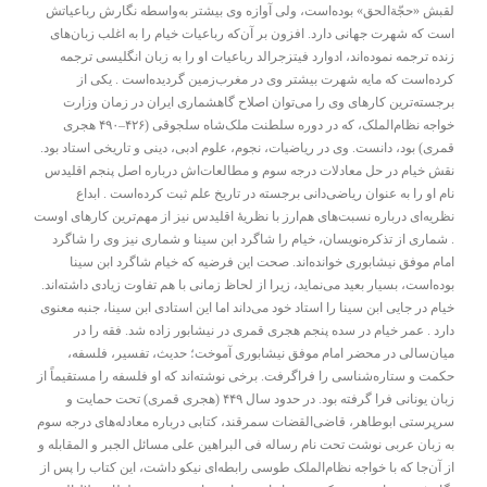
لقبش «حجّةالحق» بوده‌است، ولی آوازه وی بیشتر به‌واسطه نگارش رباعیاتش
است که شهرت جهانی دارد. افزون بر آن‌که رباعیات خیام را به اغلب زبان‌های
زنده ترجمه نموده‌اند، ادوارد فیتزجرالد رباعیات او را به زبان انگلیسی ترجمه
کرده‌است که مایه شهرت بیشتر وی در مغرب‌زمین گردیده‌است . یکی از
برجسته‌ترین کارهای وی را می‌توان اصلاح گاهشماری ایران در زمان وزارت
خواجه نظام‌الملک، که در دوره سلطنت ملک‌شاه سلجوقی (۴۲۶–۴۹۰ هجری
قمری) بود، دانست. وی در ریاضیات، نجوم، علوم ادبی، دینی و تاریخی استاد بود.
نقش خیام در حل معادلات درجه سوم و مطالعات‌اش درباره اصل پنجم اقلیدس
نام او را به عنوان ریاضی‌دانی برجسته در تاریخ علم ثبت کرده‌است . ابداع
نظریه‌ای درباره نسبت‌های هم‌ارز با نظریهٔ اقلیدس نیز از مهم‌ترین کارهای اوست
. شماری از تذکره‌نویسان، خیام را شاگرد ابن سینا و شماری نیز وی را شاگرد
امام موفق نیشابوری خوانده‌اند. صحت این فرضیه که خیام شاگرد ابن سینا
بوده‌است، بسیار بعید می‌نماید، زیرا از لحاظ زمانی با هم تفاوت زیادی داشته‌اند.
خیام در جایی ابن سینا را استاد خود می‌داند اما این استادی ابن سینا، جنبه معنوی
دارد . عمر خیام در سده پنجم هجری قمری در نیشابور زاده شد. فقه را در
میان‌سالی در محضر امام موفق نیشابوری آموخت؛ حدیث، تفسیر، فلسفه،
حکمت و ستاره‌شناسی را فراگرفت. برخی نوشته‌اند که او فلسفه را مستقیماً از
زبان یونانی فرا گرفته بود. در حدود سال ۴۴۹ (هجری قمری) تحت حمایت و
سرپرستی ابوطاهر، قاضی‌القضات سمرقند، کتابی درباره معادله‌های درجه سوم
به زبان عربی نوشت تحت نام رساله فی البراهین علی مسائل الجبر و المقابله و
از آن‌جا که با خواجه نظام‌الملک طوسی رابطه‌ای نیکو داشت، این کتاب را پس از