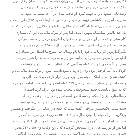
نگارش به خواجه تقدیم کرد. پس از این دوران خیام به دعوت سلطان جلال‌الدین
ملک‌شاه سلجوقی و وزیرش نظام الملک به اصفهان می‌رود تا سرپرستی
رصدخانه اصفهان را به‌عهده گیرد. او هجده سال در آن‌جا مقیم می‌شود. به
مدیریت او زیج ملکشاهی تهیه می‌شود و در همین سال‌ها (حدود ۴۵۸) طرح اصلاح
تقویم را تنظیم می‌کند. خیام گاه‌شمار جلالی و یا تقویم جلالی را تدوین کرد که به
نام جلال‌الدین ملک‌شاه شهره است، اما پس از مرگ ملک‌شاه این گاه‌شماری
کاربستی نیافت. در این دوران خیام به‌عنوان اختربین در دربار خدمت می‌کرد
هرچند به اختربینی اعتقادی نداشت در همین سال‌ها (۴۵۶) خیام مهم‌ترین و
تأثیرگذارترین اثر ریاضی خود را با نام رساله فی شرح ما اشکل من مصادرات
اقلیدس را می‌نویسد و در آن خطوط موازی و نظریه نسبت‌ها را شرح می‌دهد.
همچنین گفته می‌شود که خیام هنگامی که سلطان سنجر، پسر ملک‌شاه در
کودکی به آبله گرفتار بوده وی را درمان نموده‌است. پس از درگذشت ملک‌شاه و
کشته شدن نظام‌الملک، خیام مورد بی‌مهری قرار گرفت و کمک مالی به
رصدخانه (زیج) قطع شد بعد از سال ۴۷۹ خیام اصفهان را به قصد اقامت در مرو
که به عنوان پایتخت جدید سلجوقیان انتخاب شده بود، ترک کرد. احتمالاً
رساله‌های میزان الحکم و قسطاس المستقیم را در آن‌جا نوشت. رساله
مشکلات الحساب (مسائلی در حساب) نیز احتمالاً در همین سال‌ها نوشته
شده‌است. غلامحسین مراقبی گفته‌است که خیام در زندگی زن نگرفت و همسر
برنگزید . مرگ خیام را میان سال‌های ۵۱۷–۵۲۰ هجری قمری می‌دانند که در
نیشابور اتفاق افتاد. گروهی از تذکره‌نویسان نیز وفات او را سال ۵۱۶ نوشته‌اند،
اما پس از بررسی‌های لازم مشخص گردیده که تاریخ وفات وی سال ۵۱۷ هجری
قمری بوده است. مقبره وی هم اکنون در شهر نیشابور، در باغی که آرامگاه