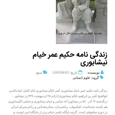
زندگی نامه حکیم عمر خیام
نیشابوری
نویسنده:
تاریخ: 1395/06/03
منبع:
گروه: علوم انسانی
زندگی نامه حکیم عمر خیام نیشابوری عُمَر خَیّام نیشابوری (نام کامل: غیاث‌الدین
ابوالفتح عُمَر بن ابراهیم خَیّام نیشابوری) (زاده ۲۸ اردیبهشت ۴۲۷ در نیشابور –
درگذشته ۱۲ آذر ۵۱۰ در نیشابور) که خیامی و خیام نیشابوری و خیامی النّیسابوری
هم نامیده شده‌است، فیلسوف، ریاضی‌دان، ستاره‌شناس و رباعی‌سرای ایرانی
در دوره سلجوقی است. گرچه پایگاه علمی خیام برتر از جایگاه ادبی اوست و