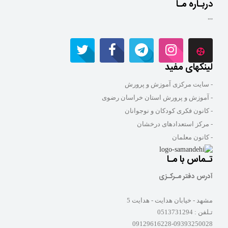
دربـاره مـا
""
لینکهای مفید
- سایت مرکزی آموزش و پرورش
- آموزش و پرورش استان خراسان رضوی
- کانون فکری کودکان و نوجوانان
- مرکز استعدادهای درخشان
- کانون معلمان
تـماس با مـا
آدرس دفتر مـرکـزی
مشهد - خیابان هدایت - هدایت 5
تـلفن :
0513731294
09129616228-09393250028