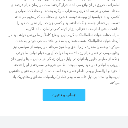
امامزاده محروق در آن واقع می‌باشد، قرار گرفته است. در زمان خیام فرقه‌های
مختلف سنی و شیعه، اشعری و معتزلی سرگرم بحث‌ها و مجادلات اصولی و
کلامی بودند. فیلسوفان پیوسته توسط قشرهای مختلف به کفر متهم می‌شدند.
تعصب، بر فضای جامعه چنگ انداخته بود و کسی جرئت ابراز نظریات خود را
نداشت - حتی امام محمد غزالی نیز از اتهام کفر در امان نماند. اگر به
سیاست‌نامه خواجه نظام‌الملک بنگریم، این اوضاع کاملاً بر ما روشن خواهد بود. در
آن‌جا، خواجه نظام‌الملک همه معتقدان به مذهبی خلاف مذهب خود را به شدت
می‌کوبد و همه را منحرف از راه حق و ملعون می‌داند. در زمینه‌های سیاسی نیز
وقایع مهمی در عصر خیام رخ داد: سقوط دولت آل بویه قیام دولتِ سلجوقی
جنگ‌های صلیبی ظهور باطنیان در اوایل دوران زندگی خیام، ابن سینا و ابوریحان
بیرونی به اواخر عمر خود رسیده بودند. نظامی عروضی سمرقندی او را «حجة
الحق» و ابوالفضل بیهقی «امام عصر خود» لقب داده‌اند. از خیام به عنوان جانشین
ابن‌سینا و استاد بی‌بدیلِ فلسفه طبیعی (مادی) ریاضیات، منطق و متافیزیک یاد
می‌کنند.