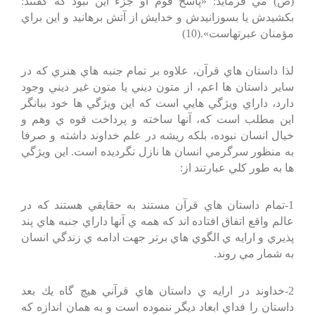
(ص) مي فرمايد: «پاسخ قوم او جزء اين نبود كه گفتند:
بكشيدش يا بسوزانيدش و خدايش از آتش برهانيد و اين براي
مؤمنان عبرتهاست».(10)
لذا داستان هاي قرآن، علاوه بر تمام جنبه هاي هنري كه در
ساير داستان ها اعم، از متون ديني يا متون غير ديني وجود
دارد، داراي ويژگي هايي است كه اين ويژگي ها خود بيانگر
اين مطلب است كه، آنها ساخته و پرداخت قوه ي وهم و
خيال انسان نبوده، بلكه ريشه در علم خداوند داشته و صرفا
به منظور سرگرمي انسان ها نازل نگرديده است. اين ويژگي
ها به طور كلي عبارتند از:
1-تمام داستان هاي قرآن مستند به حقايقي هستند كه در
عالم واقع اتفاق افتاده اند كه همه ي آنها داراي جنبه هاي پند
پذيري و ارايه ي الگوي هاي برتر جهت ادامه ي زندگي انسان
به شمار مي روند.
2-خداوند در ارايه ي داستان هاي قرآني هيچ گاه يك بعد
داستان را فداي ابعاد ديگر ننموده است و به همان اندازه كه