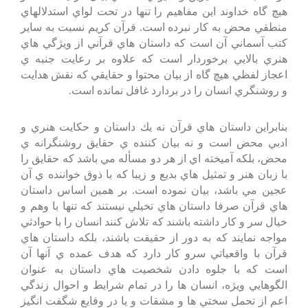
هيچ گاه خداوند اين مفاهيم را تنها در تحت لواي استدلالهاي
منطقي محض به كار نبرده است. قرآن كريم نسبت به ساير
كتب آسماني آن است كه داستان هاي قرآني از ويژگي هاي
هنري بالايي برخوردار است كه علاوه بر رعايت جنبه ي
اعجاز لفظي هيچ گاه از بيان محتوا و حقايقي كه نقش هدايت
و روشنگري انسان را در بردارد غافل نمانده است.
بنابراين داستان هاي قرآن نه يك داستان و حكايت هنري و
ادبي محض است و نه بيان كننده ي حقايق روشنگرانه ي
محض، بلكه آميخته اي از هر دو مسأله مي باشد كه حقايق را
با زبان هنر و تمثيل هاي بديع و زيبا كه با ذوق خواننده ي آن
عجين مي باشد، بيان نموده است. بر همين اساس داستان
هاي قرآن صرفا داستان هاي تخيلي نيستند كه تنها با وهم و
خيال سر و كار داشته باشند كه تلاش كنند انسان را با حوادثي
مواجه نمايند كه به دور از حقيقت باشند، بلكه داستان هاي
قرآن با واقعياتي سرو كار دارد كه هدف عمده ي آنها آن
است كه با جلوه دادن شخصيت هاي داستان به عنوان
الگوهايي ويژه، انسان ها را در تمام شرايط و احوال زندگي
اعم از تحمل سختي ها و مشقات و يا در وقايع شگفت انگيز