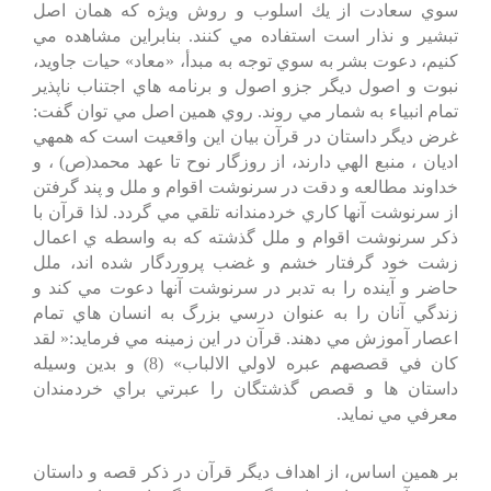
سوي سعادت از يك اسلوب و روش ويژه كه همان اصل
تبشير و نذار است استفاده مي كنند. بنابراين مشاهده مي
كنيم، دعوت بشر به سوي توجه به مبدأ، «معاد» حيات جاويد،
نبوت و اصول ديگر جزو اصول و برنامه هاي اجتناب ناپذير
تمام انبياء به شمار مي روند. روي همين اصل مي توان گفت:
غرض ديگر داستان در قرآن بيان اين واقعيت است كه همهي
اديان ، منبع الهي دارند، از روزگار نوح تا عهد محمد(ص) ، و
خداوند مطالعه و دقت در سرنوشت اقوام و ملل و پند گرفتن
از سرنوشت آنها كاري خردمندانه تلقي مي گردد. لذا قرآن با
ذكر سرنوشت اقوام و ملل گذشته كه به واسطه ي اعمال
زشت خود گرفتار خشم و غضب پروردگار شده اند، ملل
حاضر و آينده را به تدبر در سرنوشت آنها دعوت مي كند و
زندگي آنان را به عنوان درسي بزرگ به انسان هاي تمام
اعصار آموزش مي دهند. قرآن در اين زمينه مي فرمايد:« لقد
كان في قصصهم عبره لاولي الالباب» (8) و بدين وسيله
داستان ها و قصص گذشتگان را عبرتي براي خردمندان
معرفي مي نمايد.
بر همين اساس، از اهداف ديگر قرآن در ذكر قصه و داستان