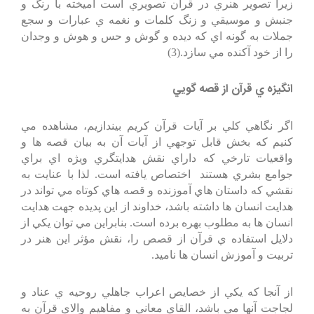
زيرا تصوير هنري در قرآن تصويري است آميخته با رنگ و
جنبش و موسيقي و زنگ كلمات و نغمه ي عبارات و سجع
جملات به گونه اي كه ديده و گوش و حس و هوش و وجدان
را از خود آكنده مي سازد.(3)
انگيزه ي قرآن از قصه گويي
اگر نگاهي كلي بر آيات قرآن كريم بيندازيم، مشاهده مي
كنيم كه بخش قابل توجهي از آيات آن به بيان قصه ها و
واقعيات تارخي كه داراي نقش هدايتگري ويژه اي براي
جوامع بشري هستند اختصاص يافته است. لذا با عنايت به
نقشي كه داستان هاي آموزنده و قصه هاي كوتاه مي تواند در
هدايت انسان ها داشته باشد، خداوند از اين پديده جهت هدايت
انسان ها به مطلوب بهره برده است. بنابراين مي توان يكي از
دلايل استفاده ي قرآن از قصص را، نقش مؤثر اين هنر در
تربيت و آموزش انسان ها ناميد.
از آنجا كه يكي از خصايص اعراب جاهلي روحيه ي عناد و
لجاجت آنها مي باشد، القاي معاني و مفاهيم والاي قرآن به