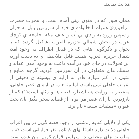
هدايت نمايند.
همان طور كه در متون ديني آمده است، با هجرت حضرت
ابراهيم(ع) همراه با خانواده ي خود از سرزمين بابل به حران
و سپس ورود به وادي بي آب و علف مكه، جامعه ي كوچك
عرب در بخش شمالي جزيره العرب تشكيل گرديد كه با
تحول و دگرگوني هايي كه در قبايل اطراف به وجود آمد،
شمال جزيره العرب اهميت قابل ملاحظه اي به دست آورد،
اين تحولات در جاي خود در آينده باعث به وجود آمدن عقايد و
مسلك هاي متفاوتي در آن سرزمين گرديد. گرچه منابع و
متون در اكثر موارد قادر به ارايه ي پيشينه ي دقيقي از
اعراب جاهلي نمي باشند، اما منابع ما درباره ي عصر جاهلي،
منحصر به روايت ها، اشعار، قصه ها و مثلها است(1) كه از
بارزترين آثار آن عصر مي توان از قصايد سحر انگيز آنان تحت
عنوان «معلقات سبعه» نام برد.
يكي از دلايلي كه به روشني از وجود قصه گويي در بين اعراب
جاهلي دلالت دارد داستا نهاي كوتاه و نغز فراواني است كه به
مناسبت هاي مختلف در سراسر قرآن كريم بيان شده است