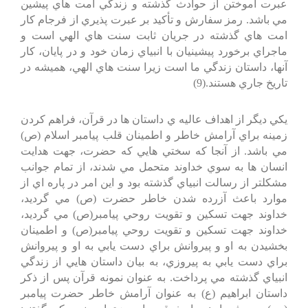
عبرت آموختن از حوادث گذشته و زندگي امت هاي پيشين
مي باشد. رمز سفارش و تأكيد بر عبرت پذيري از فرجام كار
امت هاي گذشته در جريان ثابت سنت هاي الهي است و
ماجراي برخورد پيشينيان با انبياي زمان خود و در پايان، كار
آنها، داستان زندگي ما است زيرا سنت هاي الهي، هميشه در
تاريخ جاري هستند.(9)
يكي ديگر از اهداف عاليه ي داستان ها در قرآن، فراهم كردن
زمينه براي آرامش خاطر و اطمينان قلب پيامبر اسلام (ص)
مي باشد. از آنجا كه سختي هايي كه حضرت، جهت هدايت
انسان ها به سوي خداوند متحمل مي شدند، از تمام جوانب
مشكلتر از رسالت انبياي گذشته بود و اين امر در پاره اي از
موارد باعث آزرده شدن خاطر حضرت (ص) مي گرديد،
خداوند جهت تسكين و تقويت روحي پيامبر(ص) مي گرديد،
خداوند جهت تسكين و تقويت روحي پيامبر(ص) و اطمينان
بخشيدن به او و پيروانش براي دست يابي به او و پيروانش
براي دست يابي به پيروزي، به بيان داستان هايي از زندگي
انبياي گذشته مي پرداخت. به عنوان نمونه قرآن پس از ذكر
داستان ابراهيم (ع) به عنوان آرامش خاطر حضرت پيامبر