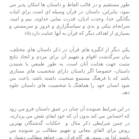
طور مستقيم و در قالب الفاظ و داستان ها امكان پذير مي
نمود، بنابراين، داستان در قرآن وسيله اي است براي اثبات
يگانگي خدا، وحدت اديان، قدرت نمايي خداوند، بيم و اميد،
سرانجام نيكي و بدي و سپاسگزاري و غرور و سرمستي و
بسياري از اهداف ديگر كه قرآن به آنها عنايت دارد.(4)
يكي ديگر از انگيزه هاي قرآن در ذكر داستان هاي مختلف،
بيان سرگذشت اقوام و تفهيم آن براي مردم و اتخاذ نتايج
مثبت جهت هدايت آنان است. به طور طبيعي با شنيدن
داستان- خصوصا اگر داستان داراي شخصيت هاي ممتازي
باشد كه با فرهنگ مستمع سنخيت داشته باشد، باعث مي
شود انسان خود را هماهنگ با شخصيت هاي داستان جلوه
دهد.
در اين شرايط شنونده آن چنان در عمق داستان فرو مي رود
كه احساس مي كند بدون آن كه خود ايفاي نقش مي پردازند،
در چنين شرايطي ذكر مثال و حكايات گذشتگان بهترين
روش براي القاي معاني و تفهيم مطالب بر شنونده مي
باشند. لذا مي بينيم، هر گاه قرآن مي خواهد مطالب دشوار و