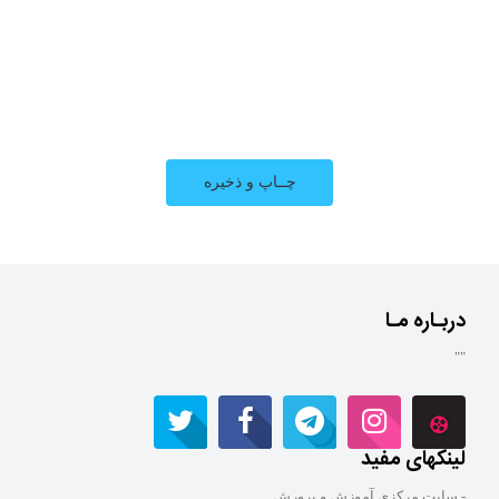
دربـاره مـا
""
لینکهای مفید
- سایت مرکزی آموزش و پرورش