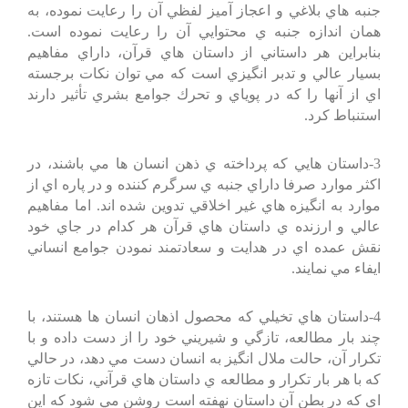
جنبه هاي بلاغي و اعجاز آميز لفظي آن را رعايت نموده، به
همان اندازه جنبه ي محتوايي آن را رعايت نموده است.
بنابراين هر داستاني از داستان هاي قرآن، داراي مفاهيم
بسيار عالي و تدبر انگيزي است كه مي توان نكات برجسته
اي از آنها را كه در پوياي و تحرك جوامع بشري تأثير دارند
استنباط كرد.
3-داستان هايي كه پرداخته ي ذهن انسان ها مي باشند، در
اكثر موارد صرفا داراي جنبه ي سرگرم كننده و در پاره اي از
موارد به انگيزه هاي غير اخلاقي تدوين شده اند. اما مفاهيم
عالي و ارزنده ي داستان هاي قرآن هر كدام در جاي خود
نقش عمده اي در هدايت و سعادتمند نمودن جوامع انساني
ايفاء مي نمايند.
4-داستان هاي تخيلي كه محصول اذهان انسان ها هستند، با
چند بار مطالعه، تازگي و شيريني خود را از دست داده و با
تكرار آن، حالت ملال انگيز به انسان دست مي دهد، در حالي
كه با هر بار تكرار و مطالعه ي داستان هاي قرآني، نكات تازه
اي كه در بطن آن داستان نهفته است روشن مي شود كه اين