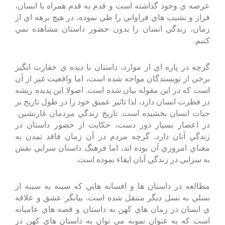
عرصه ي وجود گذاشته است و قدم به قدم همراه با انسان،
فراز و نشيب هاي فراواني را طي نموده، در هيچ برهه اي از
زمان، زندگي انسان را بدون حضور داستان مشاهده نمي
كنيم.
گرچه در پاره اي از موارد، داستان با ديده ي حقارت انگيز
برخي از نويسندگان مواجه شده است، اما واقعيت غير از آن
است كه در اين مقوله بيان شده است. اصولا اين پديده ريشه
در فطرت انسان دارد، لذا تاثير عميق خود را در طول تاريخ بر
حيات انسان بخشيده است. تاريخ زندگي مردمان غارنشين
در اعصار بسيار دور دست، حكايت از حضور داستان در
زندگي آنان دارد. گرچه مردم در آن زمان فاقد تمدن به
معناي امروزي آن بوده اند، اما فرهنگ داستان سرايي نقش
به سزايي در زندگي آنان ايفاء نموده است.
مطالعه در داستان ها و افسانه هايي كه سينه به سينه از
نسلي به نسل ديگر منتقل شده است، بيانگر عشق و علاقه
ي انسان در زمان هاي كهن به داستان و قصه هاي عاميانه
است كه به عنوان نمونه مي توان به داستان هاي كهن در