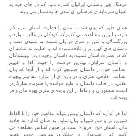
فرهنگ چين باستاني ايرانيان اشاره نمود كه در جاي خود به
عنوان سرمايه ي فرهنگي آن تمدن ها به شمار مي روند.
همان طور كه بيان شد، داستان با فطرت انسان سرو كار
دارد، بنابراين مشاهده مي كنيم كه كودكان در غالب موارد و
بزرگسالان با شور و شوق فراوان نسبت به شنيدن قصه و
داستان هاي كهن ابراز علاقه نموده اند. با عنايت به علاقه اي
كه در فطرت اسنان نسبت به داستان وجود دارد، نويسندگان
و داستان سرايان، بهترين فرصت را جهت القا و تفهيم
مطالب خود در داستان جستجو كرده اند و از آنجا كه بيان
مطالب اخلاقي، هنري و در پاره اي از موارد مفاهيم پيچيده
عقلي، در قالب داستان با طبع خواننده يا شنونده سازگارتر
است، سخنوران و وعاظ از اين پديده ي هنري بهره هاي وافر
برده اند.
لذا هر اندازه كه داستان نويس بتواند مفاهيم خود را با الفاظ
شيرين تر و قلم شيواتر بيان نمايد، به همان اندازه به جاذبه
هاي داستان خود افزوده است. بر همين اساس مشاهده مي
كنيم كه دانشمندان و متفكران هنرمند، جهت تفهيم