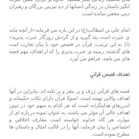
انگيز داستان در زندگي انسانها از ديد تيزبين بزرگان و رهبران
ديني مخفي نمانده است.
امام علي بن ابيطالب(ع) در اين باره مي فرمايد:«از آنچه مايه
ي عبرت است پند گيريد و از گردش روزگار عبرت پذيريد»
(5) به اين ترتيب، قرآن در قصص خود با بيان تجارب امت
هاي گذشته، زمينه ي عبرت پذيري را كه از اهداف مهم قصه
هاي مي باشد، فراهم مي آورد.
اهداف قصص قرآني
قصه هاي قرآني ژرف و پر مغز و پر نكته اند. بنابراين در آنها
اهداف والايي نهفته است. اصولا قرآن داراي نكات حكيمانه و
اندرزهاي هدايتگرانه است كه هر كدام به سهم خود در تبيين
اهداف عالي آن مؤثر مي باشند. به عنوان نمونه در پاره اي از
موارد، هر گاه خداوند خواسته است معارف اخلاقي و
اجتماعي را بيان فرمايد، آنها را در قالب امثال و داستان ها
مطرح نموده است.