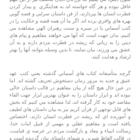
غافل نبوده و هر گاه خواسته اند به هدايتگري و بيدار كردن
فطرت انسان ها بپردازند، از فن داستان سرايي و قصه گويي
بهره هاي وافري برده اند. اگر ما آن همه قصه و حكايت را در
كتب آسماني يا در سيره و سنت رهبران الهي مشاهده مي
كنيم، بدان جهت است كه آنها مي خواهند مفاهيم و پيام هاي
ديني را به زباني كه ريشه در فطرت مردم دارند و به آن
عشق مي ورزند، بيان نمايند، تا بدين وسيله بتوانند آنها را بهتر
ارشاد و هدايت كنند.
گرچه متأسفانه كتاب هاي آسماني گذشته يعني كتب عهد
عتيق و جديد به مرور زمان دستخوش تحريف گشته اند. اما
در عين حال هيچ گاه از بيان مفاهيم در قالب داستان خالي
نبوده اند و ابزار داستان را به عنوان بهترين ابزار جهت القاء
مقاصد خود به كار گرفته اند، لذا مشاهده مي كنيم كه بخش
هاي قابل توجهي از قرآن كريم نيز به بيان داستان هاي لطيف
و آموزنده اي كه ريشه در فطرت انسان دارند، اختصاص
يافته است و مفاهيم عقلي و مهمي از قبيل اثبات خدا،
رسالت انبياء و معاد و بازگشت مردم در عرصه ي قيامت،
در قالب الفاظ شيرين و شيواي داستاي بيان گرديده است و