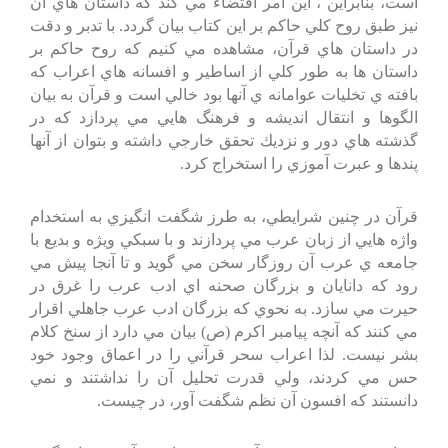
است، بنابراين ، اين امر اقتضاء مي كند كه داستان هاي آن
نيز طبق روح كلي حاكم بر اين كتاب بيان گردد. با تدبر و دقت
در داستان هاي قرآن، مشاهده مي كنيم كه روح حاكم بر
داستان ها به طور كلي از اساطير و افسانه هاي اعراب كه
بافته ي تخليات عوامانه ي آنها بود خالي است و قرآن به بيان
الگوها و انتقال انديشه و فرهنگ هايي مي پردازد كه در
گذشته هاي دور و نزديك تحقق خارجي داشته و بتوان از آنها
پندها و عبرت آموزي را استخراج كرد.
قرآن در چنين شرايطي، به طرز شگفت انگيزي به استخدام
واژه هايي از زبان عرب مي پردازند و با سبكي ويژه و بديع با
جامعه ي عرب آن روزگار سخن مي گويد و تا آنجا پيش مي
رود كه دانايان و بزرگان صحنه اي ادب عرب را غرق در
حيرت مي سازد. به نحوي كه بزرگان ادب عرب جاهلي اقرار
مي كنند كه آنچه پيامبر اكرم (ص) بيان مي دارد از سنخ كلام
بشر نيست. لذا اعراب سحر قرآني را در اعماق وجود خود
حس مي كردند، ولي قدرت تحليل آن را نداشتند و نمي
دانستند كه افسون آن نظم شگفت آور، در چيست.