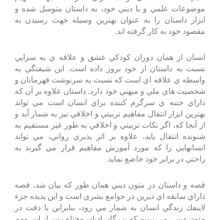
موضوعات علمي و يا ديني خود، به داستان متوسل شده و
ابزار داستان را به عنوان بهترين وسيله جهت رسيدن به
مقصود خود به كار گرفته اند.
انسان از همان دوران كودكي عشق و علاقه ي به سزايي
نسبت به داستان از خود بروز داده است. اين شيفتگي به
واسطه ي علاقه اي است كه نسبت به سرنوشت قهرمانان و
شخصيت هاي ملي و ميهني خود دارد. داستان علاوه بر آن كه
داراي جنبه ي سرگرم كننده براي انسان است مي تواند
بهترين ابزار انتقال مفاهيم تربيتي و اخلاقي نيز به شمار آيد و
از آنجا كه، اگر نكات تربيتي و اخلاقي به طور غير مستقيم به
شنونده انتقال يابد، علاوه بر اثر پذيري رواني، مي تواند
انسانهايي را كه مورد آموزش مفاهيم قرار مي گيرند به
راحتي در برابر خود خاضع نمايد.
قصه و داستان در متون ديني همان طور كه بيان شد، قصه
داراي سابقه اي ديرين در جوامع بشري است و اين پديده جزء
لاينفك زندگي انسان به شمار مي رود، بنابراين با دقت در
متون ديني، مي بينيم كه بزرگان اديان مختلف نيز از اين مهم