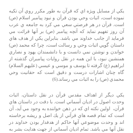
يكي از مسايل ويژه اي كه قرآن به طور مكرر روي آن تكيه
نموده است، اثبات وحي بودن قرآن و نبود پيامبر اسلام (ص)
است. قرآن در هر فرصتي سعي مي كرد به جامعه ي عرب
آن روز تفهيم نمايد كه آنچه پيامبر (ص) بر آنها قرائت مي
فرمايد از جانب خداوند مي باشد. بنابراين يكي از هدف هاي
داستان گويي اثبات وحي و رسالت است، چرا كه محمد (ص)
خواندن و نوشتن نمي دانست و با دانشمندان يهود و نصاري
همنشين نبود، با اين همه در نقل روايات پيامبران گذشته از
ابراهيم (ع) گرفته تا يوسف و موسي و عيسي (عليهم السلام)
گاه چنان اشارات درست و دقيق است كه حقانيت وحي
محمدي (ص) را به اثبات مي رساند.(6)
يكي ديگر از اهداف مقدس قرآن در نقل داستان، اثبات
وحدت اصول در اديان آسماني است. با دقت در داستان هاي
قرآن، اولين نكته اي كه در ذهن خواننده به وجود مي آيد، آن
است كه تمام قصه هاي قرآني از يك اصل و ريشه برخاسته
اند و وحدت موضوعي آنها حاكم از هدفدار بودن خداوند در
نقل آنها مي باشد. تمام اديان آسماني از جهت هدايت بشر به