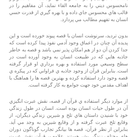
نامحسوس ديني را به جامعه القاء نمايد، آن مفاهيم را در
قالب هاي محسوس جاي داده و با بهره گيري از قدرت حسي
انسان به تفهيم مطالب مي پردازد.
بدون ترديد، سرنوشت انسان با قصه پيوند خورده است و اين
پديده آن چنان در اعماق وجود آدمي نفوذ پيدا كرده است كه
جدا كردن آن دو از هم امكان پذير نمي باشد و قصه به خاطر
جاذبه هايي كه در طبيعت انسان به وجود آورده است در
سطح وسيعي مورد استفاده و بهره برداري او قرار گرفته
است. بنابراين قرآن از وجود جاذبه ي فراواني كه در پيكره ي
قصه وجود دارد استفاده كرده و بهترين قصه ها را هماهنگ با
اهداف مقدس خود جهت جوامع به كار گرفته است.
از موارد ديگر استفاده ي قرآن از قصه، نقش عبرت انگيزي
آن در طول حيات انسان بوده است. انسان در طول زندگي
خود با شنيدن داستان هاي تلخ و شيرين زندگي ديگران، از
وقايع تلخ عبرت گرفته و از وقايع شيرين به وجد مي آيد.
بنابراين از نظر قرآن، قصه ها بيانگر تجارب گوناگون دوران
هاي مختلف زندگي بشر هستند. علاوه بر قرآن، نقش عبرت