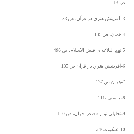
ص 13
3- آفرينش هنري در قرآن، ص 33
4-همان، ص 135
5-نهج البلاغه ي فيض الاسلام، ص 496
6-آفرينيش هنري در قرآن ص 135
7-همان ص 137
8- يوسف /111
9-تحليلي نو از قصص قرآن، ص 110
10-عنكبوت /24