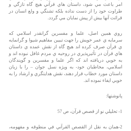
امر باعث مي شود، داستان هاي قرآني هيچ گاه تازگي و
طراوت خود را از دست نداده بلكه تشنگي و ولع انسان در
قرائت آنها بيش از پيش نمايان مي گردد.
روي همين اصل، علما و مفسرين گرانقدر اسلامي كه
سرمايه ي عمر خويش را جهت تبيين مفاهيم شيوا و گرانمايه
ي قرآن صرف كرده اند هيچ گاه از نقش عمده ي داستان
هاي قرآن در تأثيرپذيري در روحيه ي مردم غافل نبوده اند و
به خوبي دريافته اند كه اگر علما و مفسرين و گويندگان
اسلامي، مخاطبان خود- به ويژه نسل جوان – را با زبان
داستان مورد خطاب قرار دهند، نقش هدايتگري و ارشاد را به
خوبي ايفاء نموده اند.
پانوشتها:
1- تحليلي نو از قصص قرآن، ص 57
2-همان به نقل از القصص القرآني في منطوقه و مفهومه،