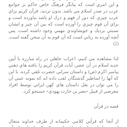
و اين امري است كه بيانگر فرهنگ خاص حاكم بر جوامع
عرب در صدر اسلام مي باشد. بدون ترديد، قرآن كريم براي
عرب چيزي كه دور از فهم و درك او باشد نياورده است و
براي آن قوم چيزي را آورده است كه بين آن چيز و ايشان
نسبتي نزديك و خويشاوندي مهمي وجود داشته است. پس
آنچه آورده به زباني است كه آن قوم به آن سخن گفته است.
(2)
لذا مشاهده مي كنيم، اعراب جاهلي در راه مبارزه با آيين
جديد اسلام در آن عصر، آيات قرآن كريم را بافته هاي ذهني
پيامبر اكرم (ص) و داستان سرايي حضرت تلقي كرده، با اين
كه آنها را اساطير گذشتگان لقب داده اند كه نمونه عيني آن
را مي توان در نقل داستان هاي كهن ايراني توسط افراد
مغرضي از قبيل «نضر بن حارث يهودي» جستجو كرد.
قصه در قرآن
از آنجا كه قرآني كلامي حكيمانه از طرف خداوند متعال