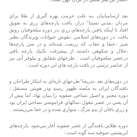
بعد ازساسانيان‌ ،به‌ علت‌ حرمت‌ بهره‌ گيري‌ از طلا براي‌
مردان‌ ،مدتي‌ نسبتا" دراز، بافت‌ پارچه‌هاي‌ زري‌ به‌ تعويق‌
افتاد تا اينكه‌ بافتن‌ پارچه‌هاي‌ زري‌ ،در دوره‌ سلجوقيان‌ رونق‌
يافت‌ .در دوره‌هاي‌ اسلامي‌ ،نقوش‌ حيوانات‌ وپرندگان‌ نظير
شير ،عنقا و عقاب‌ كه‌ زربفت‌ شده‌اند و در متن‌ پارچه‌ها
،جلال‌ و شكوهي‌ داشتند از پيشرفت‌ تكنيك‌ پارچه‌ بافي‌
درعصر سلجوقيان‌ است‌ . طرحهاي‌ شقايق‌ و نيلوفر آبي‌ نيز
از عناصر تزئيني‌ در بافت‌ پارچه‌ هاي‌ اين‌ دوره‌ است‌ .
در دوره‌هاي‌ بعد ،تدريجا"طرحهاي‌ تازه‌اي‌ به‌ ابتكار طراحان‌ و
بافندگان‌ ايران‌ به‌ منّصه‌ ظهور رسيد ودر هويتي‌ مستقل‌ ،
دوره‌ معتبر و اصيل‌ نساجي‌ صفويه‌ را بنيان‌ نهاد. اما پيش‌ از
آن‌ يعني‌ در عصر مغول‌ ،سالهاي‌ فراموشي‌ نساجي‌ ايران‌ بود
و زري‌ بافان‌ از بيم‌ مرگ‌ ، متواري‌ شده‌ و در خفا مي‌زيستند .
دوره‌ طلايي‌ بافندگي‌ از عصر صفويه‌ آغاز مي‌شود .پارچه‌هاي‌
ابريشمي‌ صوفيه‌ سه‌ گونه‌ است‌ :