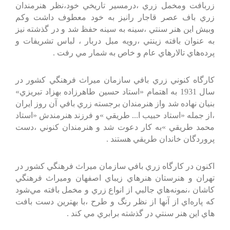
زربافت‌ ومخمل‌ زري‌ ،درمسير تاريخي‌ خود،نظر هنرمندان‌
زري‌ باف‌ عصر قاجار رانيز به‌ خود معطوف‌ داشت‌ وكم‌
وبيش‌ اين‌ هنر سنتي‌ ،سينه‌ به‌ سينه‌ حفظ‌ شد و در گذشته‌ نيز
به‌ عنوان‌ بافته‌ زينتي‌ ،رويه‌ مبل‌ دربار ، لباس‌ تشريفات‌ و
پرده‌هاي‌ تالارهاي‌ عام‌ و خاص‌ به‌ شمار مي‌ رفت‌ .
كارگاه‌ كنوني‌ زري‌ بافي‌ سازمان‌ ميراث‌ فرهنگي‌ كشور در
سال‌ 1931 به‌ اهتمام‌ «استاد حسين‌ طاهرزاده‌ بهزاد تبريزي‌»
بنيان‌ نهاده‌ شد واز هنرمندان‌ برجسته‌ زري‌ بافي‌ آن‌ روز ايران‌
،از جمله‌ «استاد حبيب‌ ا... طريقي‌ »و فرزند هنرمندش‌ «استاد
محمد طريقي‌ »به‌ كار دعوت‌ شد و هنرمندان‌ كنوني‌ ،دست‌
پروردگان‌ خاندان‌ طريقي‌ هستند .
اكنون‌ در كارگاه‌ زري‌ بافي‌ سازمان‌ ميراث‌ فرهنگي‌ كشور در
تهران‌ و هنرستان‌ هنرهاي‌ زيباي‌ اصفهان‌ وميراث‌ فرهنگي‌
كاشان‌ ،نمونه‌هاي‌ جالبي‌ از انواع‌ زري‌ و مخمل‌ بافته‌ مي‌شود
كه‌ پاره‌اي‌ از آنها از نظر رنگ‌ و طرح‌ ،با بهترين‌ دست‌ بافت‌
هاي‌ اين‌ هنر سنتي‌ در گذشته‌ برابري‌ مي‌ كند .