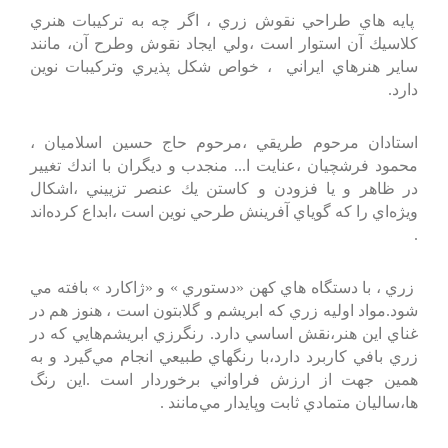
پايه‌ هاي‌ طراحي‌ نقوش‌ زري‌ ، اگر چه‌ به‌ تركيبات‌ هنري‌
كلاسيك‌ آن‌ استوار است‌ ،ولي‌ ايجاد نقوش‌ وطرح‌ آن‌، مانند
ساير هنرهاي‌ ايراني‌ ، خواص‌ شكل‌ پذيري‌ وتركيبات‌ نوين‌
دارد.
استادان‌ مرحوم‌ طريقي‌ ،مرحوم‌ حاج‌ حسين‌ اسلاميان‌ ،
محمود فرشچيان‌ ،عنايت‌ ا... منجدب‌ و ديگران‌ با اندك‌ تغيير
در ظاهر و يا فزودن‌ و كاستن‌ يك‌ عنصر تزييني‌ ،اشكال‌
ويژه‌اي‌ را كه‌ گوياي‌ آفرينش‌ طرحي‌ نوين‌ است‌ ،ابداع‌ كرده‌اند
.
زري‌ ، با دستگاه هاي‌ كهن‌ «دستوري‌ » و «ژاكارد » بافته‌ مي‌
شود.مواد اوليه‌ زري‌ كه‌ ابريشم‌ و گلابتون‌ است‌ ، هنوز هم‌ در
غناي‌ اين‌ هنر،نقش‌ اساسي‌ دارد. رنگرزي‌ ابريشم‌هايي‌ كه‌ در
زري‌ بافي‌ كاربرد دارد،با رنگهاي‌ طبيعي‌ انجام‌ مي‌گيرد و به‌
همين‌ جهت‌ از ارزش‌ فراواني‌ برخوردار است‌ .اين‌ رنگ
ها،ساليان‌ متمادي‌ ثابت‌ وپايدار مي‌مانند .