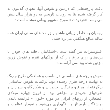
بافت‌ پارچه‌هايي‌ كه‌ درمتن‌ و نقوش‌ آنها، نخهاي‌ گلابتون‌ به‌
كار گرفته‌ شده‌ بنا به‌ روايات‌ تاريخي‌ به‌ دو هزار سال‌ پيش‌
مي‌ رسد .«هردودت‌ » مورخ‌ مشهور يوناني‌ نوشته‌ است‌ :
روميان‌ به‌ خاطر زيبائي‌ واشتهار زربفت‌هاي‌ سنتي‌ ايران‌ همه‌
ساله‌ مبالغ‌ هنگفتي‌ مي‌پرداختند .
فيلوسترات‌ نيز گفته‌ ست‌ :«اشكانيان‌ ،خانه‌ هاي‌ خودرا با
پرده‌هاي‌ زري‌ يراق‌ دار كه‌ از پولكهاي‌ نقره‌ و نقوش‌ زرين‌
،تزئين‌ شده‌ بود ،مي‌ آراستند.»
نقوش‌ پارچه‌ هاي‌ ساساني‌ در تناسب‌ و هماهنگي‌ طرح‌ و رنگ‌
به‌ نهايت‌ درجة‌ هنري‌ رسيده‌ بود. تركيبات‌ نقوش‌ ساساني‌،
برگرفته‌ از مرغ‌ و پرندگان‌ ،جانوران‌ و شكارگاه‌ و سواران‌ و
طرحهاي‌ تجريدي‌ و انتزاعي‌ بود. از قرون‌ چهارم‌ ميلادي‌
،قطعاتي‌ از زريهاي‌ ايراني‌ در موزه‌ «ليون‌ » فرانسه‌ ،لندن‌
،واشنگتن‌ ،ارميتاژ و... نگهداري‌ مي‌شود و نمودار عظمت‌ و
اعتبار اين‌ هنر سنتي‌ در ايران‌ كهن‌ است‌ .