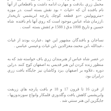
مخمل‌ زري‌ ،بادقت‌ و مهارت‌ ادامه‌ داشت‌ و باقطعاتي‌ از آنها
نام‌ بافنده‌ آن‌ كه‌ «غياث‌ » بود نقش‌ بسته‌ است‌ .در موزه‌
«متروپوليتن‌ »دو قطعه‌ كوچك‌ پارچه‌ ابريشمي‌ تاريخدار
،اززمان‌ شاه‌ عباس‌ موجود است‌ كه‌ روي‌ آنها نام‌ بافنده‌ شاه‌
حسين‌ و تاريخ‌ 1008 ه.ق‌ ( 1588 م‌ )نقش‌ بسته‌ است‌ .
نساجان‌ و بافندگان‌ مشهور اين‌ عهد ،عبارت‌ بودند از غياث‌
،عبدالله‌ ،ابن‌ محمد،معزالدين‌ ،ابن‌ غياث‌ وعيسي‌ عباسي‌ .
در عصر شاه‌ عباس‌ از هنرمندان‌ زري‌ باف‌ خواسته‌ شد كه‌ به‌
منظور زنده‌ كردن‌ اين‌ هنر قديمي‌ به‌ اصفهان‌ كوچ‌ كنند .دراين‌
دوره‌ ،علاوه‌ بر اصفهان‌ ،يزد وكاشان‌ نيز جايگاه‌ بافت‌ زري‌
درايران‌ بود.
از قرن‌ 16 تا قرون‌ 17 و 18 م‌ بافت‌ پارچه‌ هاي‌ زربفت‌
وابريشمي‌ كاهش‌ يافت‌ وگلدوزي‌ قلمكار وانواع‌ سوزندوزيها ،
جايگزين‌ اين‌ هنر سنتي‌ شد .