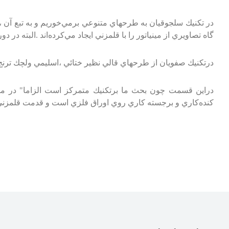
در تكنيك‌ سلجوقيان‌ به‌ طرحهاي‌ متنوعي‌ برمي‌خوريم‌ و به‌ تبع‌ آن‌ 
گاه‌ تصاويري‌ از مينياتور را با قلمزني‌ ايجاد مي‌كرده‌اند .البته‌ در د
درتكنيك‌ صفويان‌ از طرحهاي‌ قالي‌ نظير ختائي‌ ،اسليمي‌ ولچك‌ ترنج‌
دراين‌ قسمت‌ چون‌ بحث‌ ما برتكنيك‌ متمركز است‌ الزاما" در مو
كنده‌كاري‌ و برجسته‌ كاري‌ روي‌ اوراق‌ فلزي‌ است‌ و قدمت‌ قلمزني‌