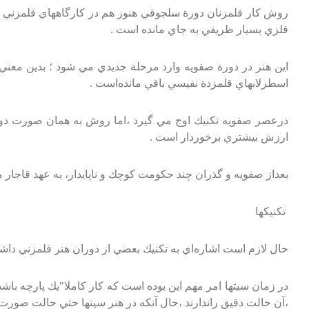
روش‌ كار قلمزنان‌ دورة‌ سلجوقي‌ هنوز هم‌ در كارگاههاي‌ قلمزني‌ اص
فلزي‌ بسيار ظريفي‌ به‌ جاي‌ مانده‌ است‌ .
اين‌ هنر در دورة‌ صفويه‌ وارد مرحلة‌ جديدي‌ مي‌ شود ؛ بدين‌ معني‌
اسطرلابهاي‌ قلمزدة‌ نفيسي‌ باقي‌ مانده‌است‌ .
درعصر صفويه‌ تكنيك‌ اوج‌ مي‌ گيرد ،اما روش‌ به‌ همان‌ صورت‌ دورة
ارزش‌ بيشتري‌ برخوردار است‌ .
بعداز صفويه‌ و گذران‌ چند حكومت‌ كوچك‌ و ناپايدار، به‌ عهد قاجار مي‌
تكنيكها
حال‌ لازم‌ است‌ اشاره‌اي‌ به‌ تكنيك‌ بعضي‌ از دوران‌ هنر قلمزني‌ داشته
در زمان‌ سيتها امر مهم‌ اين‌ بوده‌ است‌ كه‌ كار كاملا"يك‌ پارچه‌ ب
،آن‌ حالت‌ دقيق‌ راندارند ،حال‌ آنكه‌ در هنر سيتها حتي‌ حالت‌ صورت‌