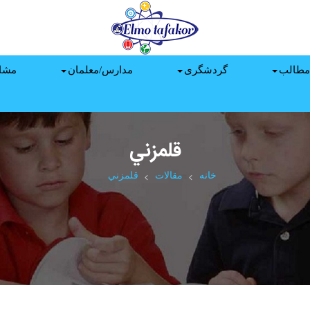
مطالب
گردشگری
مدارس/معلمان
مشا
قلمزني‌
خانه
مقالات
قلمزني‌