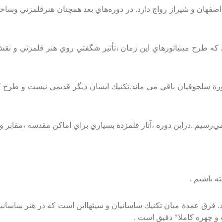
فهان‌ و شيراز رواج‌ دارد. در دوره‌هاي‌ بعد همچنان‌ هنرقلمزني‌ وساختن
 كه‌ طرح‌ مينياتورهاي‌ اين‌ زمان‌ ،تأثير شگفتي‌ روي‌ هنر قلمزني‌ و نقش
‌ سلجوقيان‌ باقي‌ مي‌ ماند.تكنيك‌ ايشان‌ ديگر قديمي‌ نيست‌ و طرح‌ ك
رسيم‌ .دراين‌ دوره‌ ،آثار قلمزدة‌ بسياري‌ براي‌ اماكن‌ مقدسه‌ ،مقابر و ز
‌ باشيم‌ .
اشد. فرق‌ عمدة‌ ميان‌ تكنيك‌ ساسانيان‌ و سيتهااين‌ است‌ كه‌ در هنر سا
 و چهره‌ كاملا" دقيق‌ است‌ .