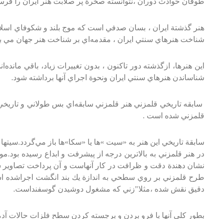
طوفان‌ حوادث‌ دوران‌ ،نتوانسته‌ صخرة‌ پر صلابت‌ هنر ايران‌ را فرس
هنر گذشتة‌ ايران‌ ، بسان‌ صدفي‌ است‌ كه‌ موج‌ بلند و شكوفاي‌ اسلام‌
شناخت‌ هنرهاي‌ سنتي‌ ايران‌ ، مقدمه‌اي‌ بر شناخت‌ هنر جهان‌ مي‌ ب
اين‌ هنرها، ازگذشته‌ دور تاكنون‌ ، بدون‌ تغييرات‌ زياد، باقي‌ مانده‌ا
شناساندن‌ هنرهاي‌ سنتي‌ ايران‌ ونحوة‌ اجراي‌ آنها برداشته‌ شود.
سابقه‌ تاريخي‌ قلمزني‌ هنر قلمزني‌ سابقه‌اي‌ بس‌ طولاني‌ و تاريخي‌ 
قلمزني‌ شده‌ است‌ .
سابقة‌ تاريخي‌ اين‌ هنر به‌ «سيت‌ »ها يا «سكا»ها باز مي‌گردد.سيتها در
در هنر قلمزني‌ به‌ بالاترين‌ درجه‌ از پيشرفت‌ و ابداع‌ رسيده‌ بود.
نشان‌ دهندة‌ دقت‌ و ظرافت‌ در كار آنهاست‌ و آن‌ پرداخت‌ تصاوير 
طرح‌ قلمزني‌ بر روي‌ سطحي‌ به‌ اندازة‌ يك‌ بند انگشت‌ اجراشده‌ است
دقيق‌ نقش‌ شده‌ ،مثلا"زني‌ كه‌ مشغول‌ دوشيدن‌ گوسفنداست‌.
بطور كلي‌ آنها با فرو بردن‌ و برجسته‌ كردن‌ سطح‌ فلزات‌ حالات‌ آدمي