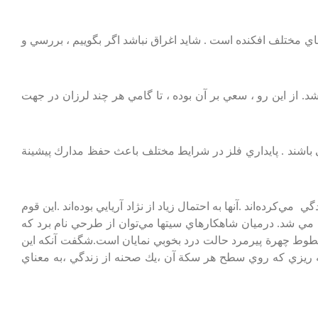
اي‌ مختلف‌ افكنده‌ است‌ . شايد اغراق‌ نباشد اگر بگوييم‌ ، بررسي‌ و
د شد. از اين رو ، سعي‌ بر آن‌ بوده‌ ، تا گامي‌ هر چند لرزان‌ در جهت‌
ي‌ باشند . پايداري‌ فلز در شرايط‌ مختلف‌ باعث‌ حفظ‌ مدارك‌ پيشينة‌
‌كرده‌اند .آنها به‌ احتمال‌ زياد از نژاد آريايي‌ بوده‌اند .اين‌ قوم‌
‌ مي‌ شد. درميان‌ شاهكارهاي‌ سيتها مي‌توان‌ از طرحي‌ نام‌ برد كه‌
ط‌ چهرة‌ پيرمرد حالت‌ درد بخوبي‌ نمايان‌ است‌.شگفت‌ آنكه‌ اين‌
 ريزي‌ كه‌ روي‌ سطح‌ هر سكة‌ آن‌ ،يك‌ صحنه‌ از زندگي‌ ،به‌ معناي‌