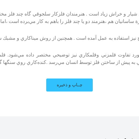
، شيار و خراش‌ زياد است‌ . هنرمندان‌ فلزكار سلجوقي‌ گاه‌ چند فلز مختلف
ورة‌ ساسانيان‌ هم‌ ،هنرمند دو يا چند فلز را باهم‌ به‌ كار مي‌برده‌ است‌ ،ام
 نيز استفاده‌ به‌ عمل‌ آمده‌ است‌ . همچنين‌ از روش‌ ميناكاري‌ و مشبك‌ س
رد تفاوت‌ قلمزني‌ وقلمكاري‌ نيز توضيحي‌ مختصر داده‌ مي‌شود. قلمكا
 به‌ پيش‌ از ساختن‌ فلز توسط‌ انسان‌ مي‌رسد .كنده‌كاري‌ روي‌ سنگها گ