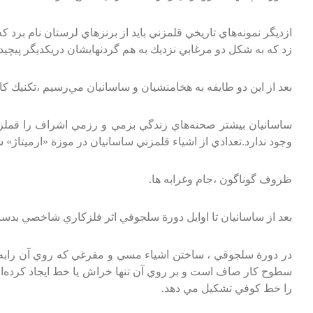
ازديگر نمونه‌هاي‌ تاريخي‌ قلمزني‌ بايد از برنزهاي‌ لرستان‌ نام‌ برد 
زد كه‌ به‌ شكل‌ دو مرغابي‌ نزديك‌ به‌ هم‌ گردنهايشان‌ دريكديگر پيچيده‌
بعد از اين‌ دو طايفه‌ به‌ هخامنشيان‌ و ساسانيان‌ مي‌رسيم‌ ،تكنيك‌ كار
ساسانيان‌ بيشتر صحنه‌هاي‌ زندگي‌ بزمي‌ و رزمي‌ اشراف‌ را قملزني‌ 
وجود ندارد.تعدادي‌ از اشياء قلمزني‌ ساسانيان‌ در موزة‌ «ارميتاژ» 
ظروف‌ گوناگون‌ ،جام‌ وغرابه‌ ها.
بعد از ساسانيان‌ تا اوايل‌ دورة‌ سلجوقي‌ اثر فلزكاري‌ شاخصي‌ بدست‌
در دورة‌ سلجوقي‌ ، ساختن‌ اشياء مسي‌ و مفرغي‌ كه‌ روي‌ آن‌ رابه‌ 
سطوح‌ كار صاف‌ است‌ و بر روي‌ آن‌ تنها خراش‌ يا خط‌ ايجاد كرده‌اند. 
را خط‌ كوفي‌ تشكيل‌ مي‌ دهد.