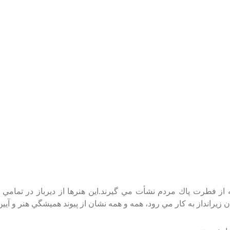
 از فطرت‌ پاك‌ مردم‌ نشأت‌ مي‌ گيرند.اين‌ هنرها از ديرباز در تمامي‌
 زيرانداز به‌ كار مي‌ رود، همه‌ و همه‌ نشان‌ از پيوند هميشگي‌ هنر و آيين‌