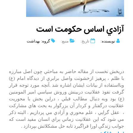
آزادي اساس حكومت است
نویسنده:
تاریخ:
منبع:
گروه: بهداشت
دربخش نخست از مقاله حاضر به مباحثي چون اصل مبارزه
با ظلم ، پرهيز ازخشونت واصل برابري از ديدگاه امام (ع)
وبااستفاده از بيانات ايشان اشاره شد .آنچه مورد توجه قرار
گرفت نفوذ عقلانيت دربينش وروش سياسي امير المومنين
(ع) بود وبه دنبال مطالب قبلي ، دراين بخش با محوريت
عقلانيت درگفتار و كردار آن بزرگوار به بحث هاي مشاركت
، عقل گرايي ، علم محوري و آزادي مي پردازيم . البته ذكر
مي شود كه اين عقلانيت زماني براي انسان مفيد است كه
جوانب زندگي اورا فراگيرد تابه حل مشكلاتش بپردازد .