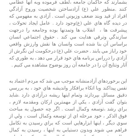
بشمارند كه حاكمان جامعه ،لطف فرموده وبه آنها عطامي
كنند .منظور علي (ع) آزادساختن شخصيت وروح آزادگي
افراد از قيد وبند ضعف وزبوني است . آزادي به مفهومي كه
در ديده گاه هاي علي (ع)وجود دارد . عامل ايجاد تحولات ،
پيشرفت ها ، انقلاب ها وتمدنها بوده وجامعه را درجهت
سازندگي وترقي هدايت مي كند . حقوق اجتماعي انسان
براساس آن بنا شده است وانسان ها نقش وارزش واقعي
خود راباز مي يابند . حضرت علي (ع) درحكومت اين نگرش از
آزادي را درراس برنامه هاي خود قرار مي دهد ، به طوري كه
آثار ونتايج آن را در جامعه آن روز بوضوح مشاهده مي كنيم .
اين برخوردهاي آزادمنشانه موجب مي شد كه مردم اعتماد به
نفس پيداكند وبا اتكاء برافكار وانديشه هاي خود ، به بررسي
دقيق مسائل بپردازند وتمام اينها ريشه درآزادي دارد .شايد
بتوان گفت آزادي ، يكي از مهمترين اركان ومقدمه لازم ،
براي رشد ،توسعه وكمال است . اگر چه حصول به مباحث
فوق الذكر ، خود مرحله اي از توسعه وكمال است ، ولي از
سوي ديگر ، اينها ابزارهايي است كه براي رسيدن به تكامل
فراهم مي شوند وبدون دستيابي به اينها ، رسيدن به كمال