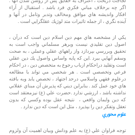
لجاجت دربحث ، اعتراف به حقايق پس از روشن شدن آنها .
اگر چه برخلاف مباني فكري فرد باشد . استقبال از آراء
افكار وانديشه هاي موافق ومخالف وتدبر وتامل در آنها و
آينده نگري ، از جمله تاثيرات متد لوژيك عقلگرايي است .
يكي از مشخصه هاي مهم دين اسلام دين است كه درآن ،
اصول دين تقليدي نيست وبرهر مسلماني واجب است به
تحقيق وبررسي بپردازد واز راههاي عقلي وعملي ، به صحت
وسقم آنهايي ببرد .اين كه پايه واساس واصول يك دين عقلي
است وتقليد دراحكام ازباب رجوع به متخصص دين ، در احكام
فرعي وتخصصي است . هر شخصي مي تواند با مطالعه
درعلوم فقهي واسلامي درحد اجتهاد ، تخصص يابد وبه بافته
هاي خود عمل كند . بنابراين ديني كه پذيرش آن مبناي عقلاني
نداشته باشد ، ارزشي ندارد .حضرت علي (ع) نيزمعتقد است
كه دين وايمان واقعي ، نتيجه عقل بوده وكسي كه بدون
تعقل وتفكر دين را بپذيرد ، مثل اين است كه دين ندارد .
علوم محوري
توجه فراوان علي (ع) به علم ودانش وبيان اهميت آن ولزوم