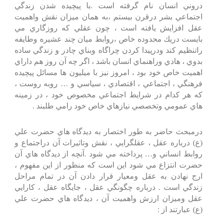
دروني انسان نام گرفته است .با پيچيده شدن زندگي
اجتماعي بشر درقرن بيستم ،به همان ميزان نقش واهميت
عقل افزايش يافته است ، چون عقلي كه روزگاري مي
بايست دريك محدوده خاص ،روابط ميان چند عشيره وطايفه
راتنظيم كند ودرپيدا كردن چراگاه وبناي چادر و زندگي ساده
بدوي ، هادي وراهنماي انسان باشد ، اگر چه آن روز هم داراي
اهميت خاص خود بود ، امروز نيز با ميليون ها مسائل پيچيده
فرهنگي ، اجتماعي ، اقتصادي ، سياسي و … روبه روست ،
كه هر كدام در شرايط اجتماعي مخصوص خود ، در زمينه
هاي عمومي وتخصصي نيازهاي خاص خود رامي طلبند .
درمبحث حاضر به طور اختصار به ديدگاه هاي حضرت علي
(ع) درباره عقل ، عقلگرايي ، نقش وتاثيرات آن دراجتماع و
روابط انساني و… پرداخته مي شود .آنچه از ديدگاه هاي آن
حضرت انتزاع مي شود اين است كه منظور از اين مفهوم ،
ارج نهادن به عقل ومعيار قرار دادن آن در تمام مراحل
زندگي است . درباره چگونگي عقل ، جايگاه عقل ، كارايي
عقل وميزان ارزش واهميت آن ، ديدگاه هاي حضرت علي
(ع) عبارتند از :