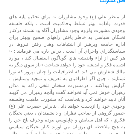
اصل مشاركت
از منظر علي (ع) وجود مشاوران نه براي تحكيم پايه هاي
قدرت وادامه بهتر تسلط وحاكميت است ، بلكه فلسفه
وجودي مشورت ولزوم وجود مشاوران آگاه ودانشمند دركنار
نخبگان سياسي به خاطر يافتن راههاي صحيح وبهتر براي
اداره جامعه وپرهيز از اشتباهات وهدر رفتن نيروها در
سياستگذراي واجراي آن است . دراين باره مي فرمايند : ‹‹
هر كس از آراء وانديشه هاي گوناگون استقبال كند ، موارد
اشتباه فكر و انديشه خود را خواهد شناخت ››.از سوي ديگر به
مالك شفارش مي كند كه اطرافيانت را چنان بپرور كه تورا
نستايند ، چون اگر اطرافيان به تعريف و تمجيد وستايش ،
گرايش پيداكنند ، درمشورت سخنان تلخي راكه به مذاق
رهبران خوش نمي آيد نخواهند گفت وآنچه رهبران مي گويند
آنان تاييد خواهند كرد واينجاست كه مشورت ماهيت وفلسفه
وجودي خود را ازدست خواهد داد . بنابراين حضرت علي (ع)
حضور گروهي از صاحب نظران و دانشمندان ، يعني نخبگان
فكري ، كه اهل ستايش و چاپلوسي نبوده وحرف تلخ حق را
به هيچ ملاحظه اي برزبان مي آورند كنار نخبگان سياسي
امري ضروري مي دانند وعدم توجه به نظرات آنان را ظلم