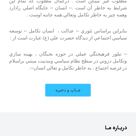
مطلوب غير ممكن است . دركمال مطلوب كه تمام اين
شرايط به خاطر آن است .‹‹ انسان ›› جايگاه اصلي رادارد
وهمه چيز به خاطر تكامل وتعالي همه جانبه اوست .
بنابراين براساس تئوري ‹‹ عدالت ، انسان تكامل ›› توسعه
سياسي اجتماعي از ديدگاه حضرت علي (ع) عبارت است از :
‹‹ تبلور فرهيختگي عملي در حوزه نخبگان ، بهينه سازي
وتكامل دروني در سطح نظام سياسي ومدنيت مبتني براسلام
درعرصه اجتماع ، به خاطر تكامل و تعالي انسان››.
دربـاره مـا