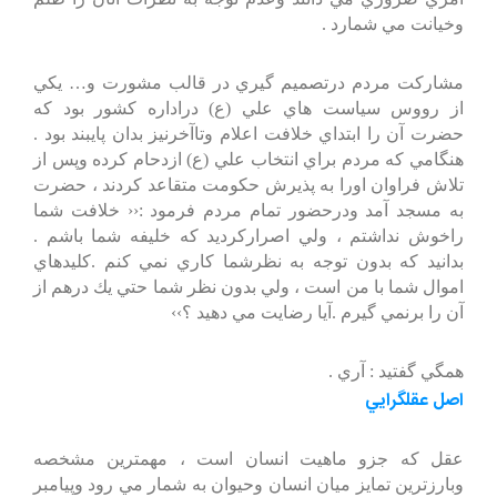
وخيانت مي شمارد .
مشاركت مردم درتصميم گيري در قالب مشورت و… يكي
از رووس سياست هاي علي (ع) دراداره كشور بود كه
حضرت آن را ابتداي خلافت اعلام وتاآخرنيز بدان پايبند بود .
هنگامي كه مردم براي انتخاب علي (ع) ازدحام كرده وپس از
تلاش فراوان اورا به پذيرش حكومت متقاعد كردند ، حضرت
به مسجد آمد ودرحضور تمام مردم فرمود :‹‹ خلافت شما
راخوش نداشتم ، ولي اصراركرديد كه خليفه شما باشم .
بدانيد كه بدون توجه به نظرشما كاري نمي كنم .كليدهاي
اموال شما با من است ، ولي بدون نظر شما حتي يك درهم از
آن را برنمي گيرم .آيا رضايت مي دهيد ؟››
همگي گفتيد : آري .
اصل عقلگرايي
عقل كه جزو ماهيت انسان است ، مهمترين مشخصه
وبارزترين تمايز ميان انسان وحيوان به شمار مي رود وپيامبر