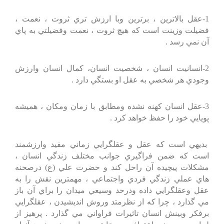
1-عقل بالاترين ، برترين وبا ارزش تري ثروت ، نعمت ،
فضيلت وزينت است كه هيچ ثروت ، نعمت وفضيلتي به پاي
آن نمي رسد .
2-انسانيت انسان ، شخصيت انسان، كمال انسان وارزش
وجودي هر شخصي به عقل او بستگي دارد .
3-عقل انسان كهنه نشده ومطابق با زمان ومكان ، هميشه
پويايي خود را حفظ خواهد كرد .
بديهي است كه عقل و عقلگرايي زماني مفيد وارزشمند
است كه ضمن فراگيري جوانب مختلف زندگي انسان ،
مشكلات پيچيده آن راحل كند و حضرت علي (ع) درصحنه
هاي عملي زندگي فردي واجتماعي ، مهمترين نقش را به
عقل وعقلگرايي داده ودرحد وسيعي ميدان را براي آن باز
مي گذارد ، چرا كه از نظرمتد وروش انديشيدن ، عقلگرايي
برفكر وبينش انسان تاثيرات فراواني مي گذارد . پرهيز از