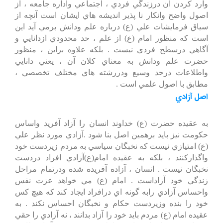
وارد كردن آن درزندگي فردي ، اجتماعي واداره جامعه ، از
اصول واضح وانكار نا پذير انديشه هاي ايشان است آنچه از
سياق فرمايشات علي (ع) درباره علم ودانش برمي آيد اين
است كه منظور امام (ع) از علم ، حد محدودي ازدانايي و
آگاهي درسطح فردي نيست . بلكه علاوه براين ، منظور
حضرت علم ودانش به معناي كلان آن ، يعني دانايي
واطلاعات درحد وسيع ودررشته هاي مختلف تخصصي ،
مطابق با اصول علمي است .
اصل آزادي
به عقيده حضرت (ع) خداوند انسان را آزاد آفريد واساس
حكومت نيز بايد برهمين اصل بنا شود .آزادي مورد نظر علي
(ع) امتيازي نيست كه نخبگان سياسي به مردم زيردست خود
واگذاركنند ، بلكه به عقيده امام(ع)آزادي افراد دردست
نخبگان نيست . انسان ، آزاده آفريده شده ودرتمام مراحل
زندگي خود آزاداست . امام (ع) مي خواهد عزت نفس
واحساس آزادي رابه گونه اي درافراد ايجاد كند كه هيچ كس
خود را بنده وزيردست حكام و نخبگان احساس نكند . به
عقيده امام (ع) مردم بايد خود را آزاد بدانند ، نه آزادي را حقي