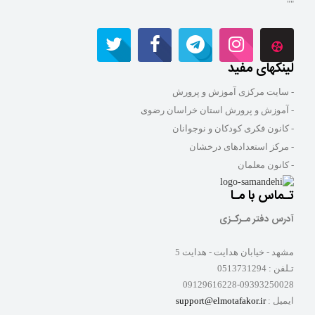
""
لینکهای مفید
- سایت مرکزی آموزش و پرورش
- آموزش و پرورش استان خراسان رضوی
- کانون فکری کودکان و نوجوانان
- مرکز استعدادهای درخشان
- کانون معلمان
تـماس با مـا
آدرس دفتر مـرکـزی
مشهد - خیابان هدایت - هدایت 5
تـلفن :
0513731294
09129616228-09393250028
ایمیل :
support@elmotafakor.ir