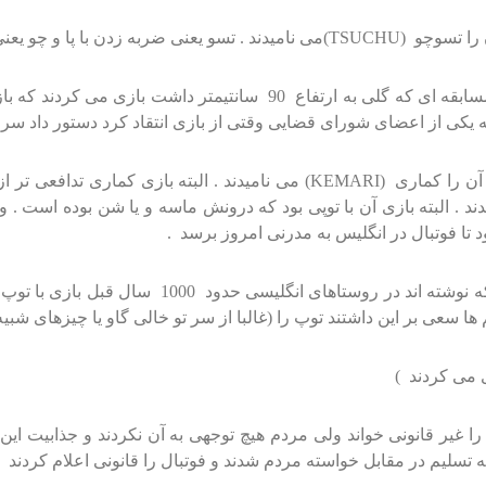
در روز تولد امپراطور در مقابل کاخ امپراطوری دو تیم در زمین مسابقه ا
 یکی از اعضای شورای قضایی وقتی از بازی انتقاد کرد دستور داد سرش
600 سال بعد هم ژاپنی ها یک ورزشی شبیه به فوتبال داشتند که آن را کماری (RI
بودند که آن را هارپاستون (HARPASTON) می نامیدند . البته بازی آن با توپی بود که درونش ماس
هیچکس دقیقا زمان شروع فوتبال را نمی داند و مورخ
ها سعی بر این داشتند توپ را (غالبا از سر تو خالی گاو یا چیزهای شب
س آن را غیر قانونی خواند ولی مردم هیچ توجهی به آن نکردند و جذابیت 