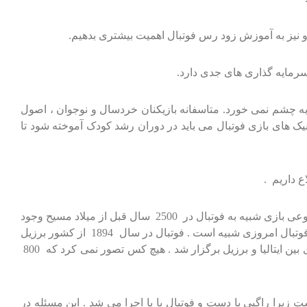
 و نیز به آموزش زود رس فوتبال اهمیت بیشتری بدهیم.
 سرمایه گذاری های جدی دارد.
به چشم نمی خورد. متاسفانه بازیکنان خردسال و نوجوان ، اصول
کنیک های بازی فوتبال می باید در دوران رشد کودک آموخته شود تا
 داریم .
فوتبال امروزی به تدریج رشد کرده است ولی گفته می شود که نوعی از آن قبل از حضرت مسیح علیه‌السلام بازی می شد . در چین نیز نوعی بازی شبیه به فوتبال در 2500 سال قبل از میلاد مسیح وجود
داشت . عکس های مصریان نیز نوعی بازی شبیه به فوتبال را نشان می دهد ولی در یونان یک بازی به نام اسپیشکیروز به طرز جالبی به فوتبال امروزی شبیه است . فوتبال در سال 1894 از کشور برزیل
شروع شد . این ورزش به وسیله ی چارلز میلر برزیلی که اجداد او انگلیسی بودند به مردم برزیل معرفی شد . در سال 1970 مسابقه ای بین ایتالیا و برزیل برگزار شد . هیچ کس تصور نمی کرد که 800
زیرا راگبی با دست و فوتبال با پا اجرا می شد . این مسئله در