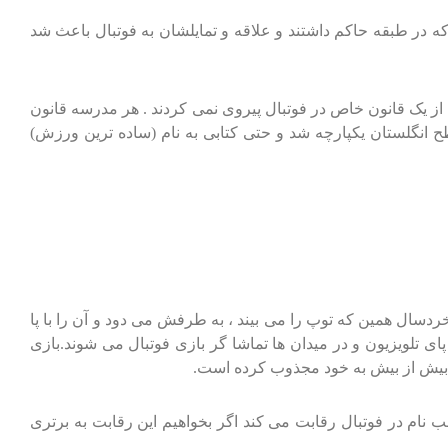
که در طبقه حاکم داشتند و علاقه و تمایلشان به فوتبال باعث شد
س از یک قانون خاص در فوتبال پیروی نمی کردند . هر مدرسه قانون
1823 فوتبال به صورت معمول رسمیت یافت و در سال های 1848 و 1862 فوتبال در سطح انگلستان یکپارچه شد و حتی کتابی به نام (ساده ترین ورزش)
سال همین که توپ را می بیند ، به طرفش می دود و آن را با پا
پای تلویزیون و در میدان ها تماشا گر بازی فوتبال می شوند.بازی
را بیش از بیش به خود مجذوب کرده است.
نام در فوتبال رقابت می کند اگر بخواهیم این رقابت به برتری