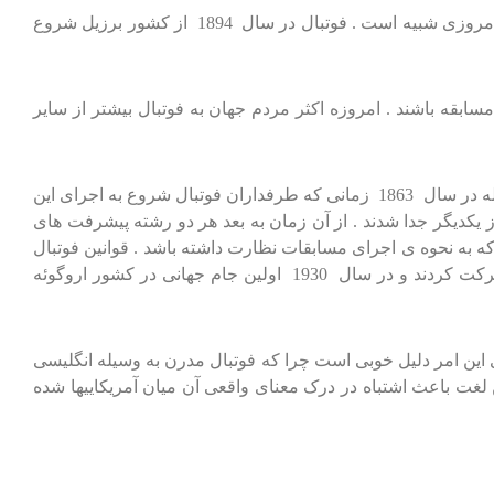
عکس های مصریان نیز نوعی بازی شبیه به فوتبال را نشان می دهد ولی در یونان یک بازی به نام اسپیشکیروز به طرز جالبی به فوتبال امروزی شبیه است . فوتبال در سال 1894 از کشور برزیل شروع
د که 800 میلیون نفر از مردم جهان ناظر بر اجرای مسابقه باشند . امروزه اکثر مردم جهان به فوتبال بیشتر از سایر
در ابتدا اختلافات عقیده ای بسیاری میان علاقمندان راگبی و فوتبال وجود داشت زیرا راگبی با دست و فوتبال با پا اجرا می شد . این مسئله در سال 1863 زمانی که طرفداران فوتبال شروع به اجرای این
تاسیس کردند و بالاخره در سال 1871 این دو رشته ی ورزشی کاملا از یکدیگر جدا شدند . از آن زمان به بعد هر دو رشته پیشرفت های
ال 1904 بنیان گزاری شد .این فدراسیون وظیفه دارد که به نحوه ی اجرای مسابقات نظارت داشته باشد . قوانین فوتبال
بدون موافقت و تصویب سایر کشورهای عضو فدراسیون تغییر نمی کند . در سال 1920 بازیکنان فوتبال در مسابقات المپیک بلژیک شرکت کردند و در سال 1930 اولین جام جهانی در کشور اروگوئه
ی این امر دلیل خوبی است چرا که فوتبال مدرن به وسیله انگلیسی
ن لغت باعث اشتباه در درک معنای واقعی آن میان آمریکاییها شده