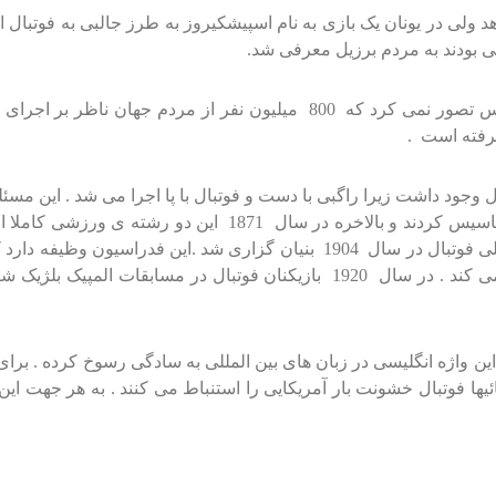
سی بودند به مردم برزیل معرفی شد.
در سال 1970 مسابقه ای بین ایتالیا و برزیل برگزار شد . هیچ کس تصور نمی کر
رفته است .
ورزش توسط پاها کردند اتفاق افتاد . گروه دیگر انجمن راگبی را 
شایانی نموده و طرفداران بسیاری پیدا کردند . فدراسیون بین المللی فوتبال در س
 این واژه انگلیسی در زبان های بین المللی به سادگی رسوخ کرده . برا
ائیها فوتبال خشونت بار آمریکایی را استنباط می کنند . به هر جهت ای