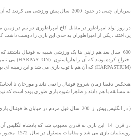
سربازان چینی در حدود 2000 سال پیش ورزشی می کردند که آن را تسوچو (TSUCHU)می نامیدند . تسو یعنی ضربه زدن با پا و چو یعنی توپ یا هر شی گوی مانند .
پرداختند . یکی از امپراطوران به حدی این بازی را دوست داشت که
اختراع کرده 
(HARPASTIUM) که آن هم با توپ بازی می شد و این زمینه ای بود تا فوتبال در انگلیس به مدرنی امروز برسد .
به مسابقه با هم دادند و ظاهرا شیوه بازی طوری بوده است که تیم 
( در انگلیس بیش از 200 سال قبل مردم در خیابان ها فوتبال بازی می کردند )
در قرن 14 این بازی به قدری محبوب شد که پادشاه انگلی
روستاییان بازی می شد و مقامات مسئول در سال 1572 مجبور به تسلیم در مقابل خواسته مردم شدند و فوتبال را قانونی اعلام کردند .