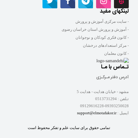
لینکهای مفید
- سایت مرکزی آموزش و پرورش
- آموزش و پرورش استان خراسان رضوی
- کانون فکری کودکان و نوجوانان
- مرکز استعدادهای درخشان
- کانون معلمان
تـماس با مـا
آدرس دفتر مـرکـزی
مشهد - خیابان هدایت - هدایت 5
تـلفن :
0513731294
09129616228-09393250028
ایمیل :
support@elmotafakor.ir
تمامی حقوق برای سایت علم و تفکر محفوظ است