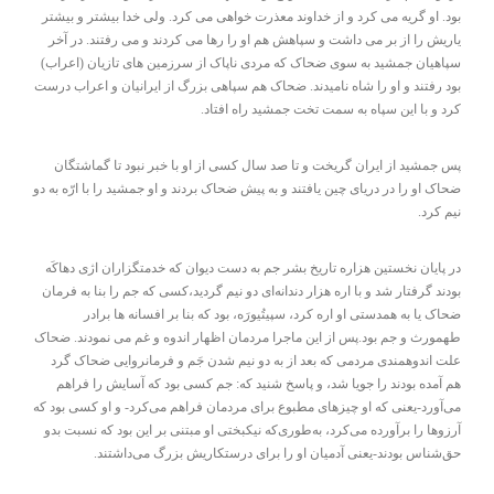
بود. او گریه می کرد و از خداوند معذرت خواهی می کرد. ولی خدا بیشتر و بیشتر
یاریش را از بر می داشت و سپاهش هم او را رها می کردند و می رفتند. در آخر
سپاهیان جمشید به سوی ضحاک که مردی ناپاک از سرزمین های تازیان (اعراب)
بود رفتند و او را شاه نامیدند. ضحاک هم سپاهی بزرگ از ایرانیان و اعراب درست
کرد و با این سپاه به سمت تخت جمشید راه افتاد.
پس جمشید از ایران گریخت و تا صد سال کسی از او با خبر نبود تا گماشتگان
ضحاک او را در دریای چین یافتند و به پیش ضحاک بردند و او جمشید را با ارّه به دو
نیم کرد.
در پایان نخستین هزاره تاریخ بشر جم به دست دیوان که خدمتگزاران اژی دهاکَه
بودند گرفتار شد و با اره هزار دندانه‌ای دو نیم گردید،کسی که جم را بنا به فرمان
ضحاک یا به همدستی او اره کرد، سپیتُیورَه، بود که بنا بر افسانه ها برادر
طهمورث و جم بود.پس از این ماجرا مردمان اظهار اندوه و غم می نمودند. ضحاک
علت اندوهمندی مردمی که بعد از به دو نیم شدن جَم و فرمانروایی ضحاک گرد
هم آمده بودند را جویا شد، و پاسخ شنید که: جم کسی بود که آسایش را فراهم
می‌آورد-یعنی که او چیزهای مطبوع برای مردمان فراهم می‌کرد- و او کسی بود که
آرزوها را برآورده می‌کرد، به‌طوری‌که نیکبختی او مبتنی بر این بود که نسبت بدو
حق‌شناس بودند-یعنی آدمیان او را برای درستکاریش بزرگ می‌داشتند.