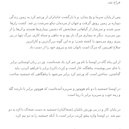
فراخ شد.
پس از پایان سرما و یخ بندان، و با بازگشت جانداران از ورجم کرد به زمین زندگی
دوباره بر زمین رونق گرفت و جهان از مردمان نیکو سرشت پر شد. کشت زارها
سبز شدند و سرشار از گیاهانی شفابخش که دشمن بیماری‌ها هستند و آن‌ها را از
بین می‌برند. دیگر نه بیماری مرگ بار بود و نه تباهی و سیاه کاری. مرگ تنها در پی
پیری روی می‌نمود یا کشته شدن؛ و به این گونه بزرگ‌ترین و کاراترین
سلاح اهریمن که مرگ است ناتوان شد و نیروی خود را از دست داد.
از این پناه گاه در اوستا با نام ورِ جم کرد یاد شده‌است. وَر در زبان اوستایی برابر
با جای سر پوشیده، پناهگاه، غار است و کِرِتَ (کرد) برابر با فراهم کردن، پایه
گذاشتن، ساختن است که ورجم کرد برابر می‌شود با پناهگاهی که جمشید ساخت.
در اوستا جمشید با دو نام هووتور و سریره آمده‌است که هووتور برابر با دارنده گله
و رمه خوب و سریره برابر با زیبا است.
در پایان کار و در پی یورش بابلیان (ضحاکیان) جمشید به دست ضحاک با ارّه به دو
نیم شد. در اوستا واژه ییمُو کِرِنت برابر است با: آنکه جمشید را به دو نیم کرد.