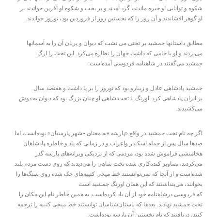
شکوه و توانایی او خیره ماندند، گرد آمدند و بر بخت و شکوه او آفرین خواندند بر
او گوهر افشاندند و آن روز را که نخستین روز از فروردین بود، نوروز خواندند.
مطابق داستانها جمشید بر تختی می نشت که دیوان و پریان آن را به آسمانها
می‌بردند و او با جامی که داشت جهان را نظاره می‌کرد. این تخت را ارگ
جمشید می‌گفتند.در شاهنامه فردوسی آمده‌است:
جمشید پادشاهی عادل و زیبارو بود که نوروز را بر پا داشت و هفتصد سال
بر ایران پادشاهی کرد. اورنگ یا تخت شاهی او چنان بزرگ بود که دیوان به دوش
می‌کشیدند.
اگر چه نام تخت جمشید در واقع «پارسَه »به معنای «شهر پارسیان» بوده‌است، اما
صدها سال پس از حمله اسکندر واعراب و در زمانی که یاد و خاطره پادشاهان
هخامنشی فراموش شده بود، مردمی که از نزدیکی ویرانه‌های پارسه گذر
می‌کردند، تصاویر کنده‌کاری شده تخت شاهی را می‌دیدند که روی دست مردم بلند
شده‌است و از آنجا که نمی‌توانستند خط میخی کتیبه‌های حک شده روی سنگ‌ها را
بخوانند، می‌پنداشتند که این همان اورنگ جمشید است
که فردوسی درشاهنامه خود از آن یاد کرده‌است. به همین خاطر نام این مکان را
تخت جمشید نهادند. بعدها که باستان‌شناسان توانستند خط میخی کتیبه را ترجمه
کنند، دریافتند که نام نخستین آن پارسه بوده‌است.