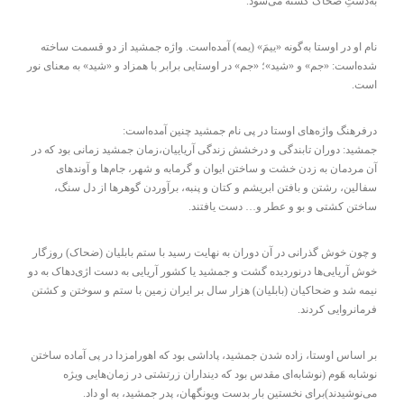
به‌دستِ ضحاک کشته می‌شود.
نام او در اوستا به‌گونه «ییمَ» (یمه) آمده‌است. واژه جمشید از دو قسمت ساخته
شده‌است: «جم» و «شید»؛ «جم» در اوستایی برابر با همزاد و «شید» به معنای نور
است.
درفرهنگ واژه‌های اوستا در پی نام جمشید چنین آمده‌است:
جمشید: دوران تابندگی و درخشش زندگی آریاییان،زمان جمشید زمانی بود که در
آن مردمان به زدن خشت و ساختن ایوان و گرمابه و شهر، جام‌ها و آوندهای
سفالین، رشتن و بافتن ابریشم و کتان و پنبه، برآوردن گوهرها از دل سنگ،
ساختن کشتی و بو و عطر و… دست یافتند.
و چون خوش گذرانی در آن دوران به نهایت رسید با ستم بابلیان (ضحاک) روزگار
خوش آریایی‌ها درنوردیده گشت و جمشید یا کشور آریایی به دست اژی‌دهاک به دو
نیمه شد و ضحاکیان (بابلیان) هزار سال بر ایران زمین با ستم و سوختن و کشتن
فرمانروایی کردند.
بر اساس اوستا، زاده شدن جمشید، پاداشی بود که اهورامزدا در پی آماده ساختن
نوشابه هَوم (نوشابه‌ای مقدس بود که دینداران زرتشتی در زمان‌هایی ویژه
می‌نوشیدند)برای نخستین بار بدست ویونگهان، پدر جمشید، به او داد.