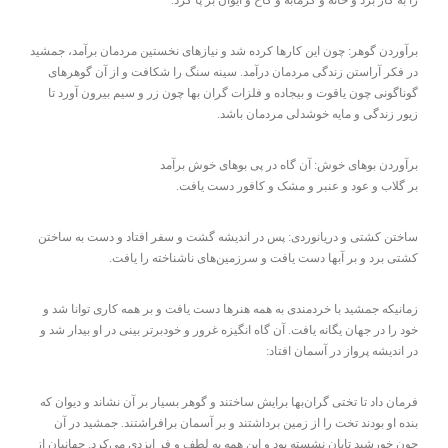
را به کار برد و خانه و گرمابه و کاخ و ایوان بر پا کرد.
برآوردن گوهر: چون این کارها کرده شد و نیازهای نخستین مردمان برآمد، جمشید
در فکر آراستن زندگی مردمان درآمد. سینه سنگ را شکافت و از آن گوهرهای
گوناگونی چون یاقوت و بیجاده و فلزات گران بها چون زر و سیم بیرون آورد تا
زیور زندگی و مایه خوشدلی مردمان باشد.
برآوردن بوهای خوش: آن گاه در پی بوهای خوش برآمد
بر گلاب و عود و عنبر و مشک و کافور دست یافت.
ساختن کشتی و دریانوردی: پس در اندیشه گشت و سفر افتاد و دست به ساختن
کشتی برد و بر آبها دست یافت و سرزمین‌های ناشناخته را یافت.
زمانیکه جمشید با خردمندی به همه هنرها دست یافت و بر همه کاری توانا شد و
خود را در جهان یگانه یافت. آن گاه انگیزه غرور و خودبرتر بینی در او بیدار شد و
در اندیشه پرواز در آسمان افتاد:
فرمان داد تا تختی گران‌بها برایش ساختند و گوهر بسیار بر آن نشاند و دیوان که
بنده او بودند تخت را از زمین برداشتند و بر آسمان برافراشتند. جمشید در آن
چون خورشید تابان نشسته بود و این همه به لطف و فر ایزدی می‌کرد. جهانیان از