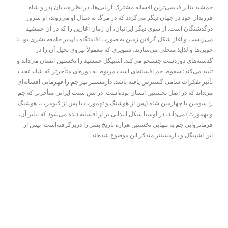
جمشید بنابر قدیمی‌ترین افسانه مشترک آریایی‌ها، در نظر هندیان پدر و شاه
فرزندان خود در جهان دیگر می‌گردد که در مرگ به دنبال او می‌روند، او سرور
درگذشتگان است. از سوی دیگر ایرانیان، آن زمان آغازین را که در آن جمشید
می‌زیست و آغاز شکل گرفتن زمین به صورت اقامتگاه دلپذیر جامعه بشری بود با
خوبی‌ها و لذایذ متجلی می‌سازند، تصویری که معمولاً نیروی تخیل آن را در
گذشته‌های دوردست جستجو می‌کند. اشپیگل جمشید را نخستین انسان می‌داند و
تأیید می‌کند؛ سقوط جم افسانه‌ای است مربوط به دوره‌ای متأخرتر که شاید تحت
تأثیر تفکرات سامی گسترش یافته باشد. دارمستتر نیز جم را قهرمانی افسانه‌ای
می‌داند که در اصل نخستین انسان بوده‌است. در پسِ سنت ایرانی متأخرتر که جم
را سومین یا چهارمین شاه (پس از هوشنگ و تهمورث یا پس از کیومرث، هوشنگ
و تهمورث) می‌داند، در اوستا شکل ابتدایی تر از افسانه دیده می‌شود که بنابر آن،
فرمانروایی جم به تنهایی نخستین هزاره تاریخ بشر را دربرگرفته‌است. پیش از
این اشپیگل و دارمستتر متذکر این موضوع شده‌اند.