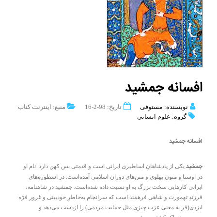
افسانه جمشید
نویسنده: مستوفی
تاریخ: 98-2-16
منبع: اینترنت کتاب
گروه: علوم انسانی
افسانه جمشید
جمشید
یکی از پادشاهانِ اساطیری ایرانی است و قدمتی بس کهن دارد. نام او
در اوستا و متون پهلوی و متن‌های دوران اسلامی آمده‌است. در اسطوره‌های
ایرانی کارهایی سخت بزرگ به او نسبت داده شده‌است. جمشید در شاهنامه،
فرزندِ تهمورث و شاهی فرهمند است که سرانجام به‌خاطرِ خودبینی و غرور فرّه
ایزدی(فر به معنی عزت چیزی مثل حمایت مردمی) را ازدست می‌دهد و