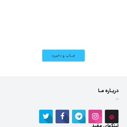
دربـاره مـا
""
لینکهای مفید