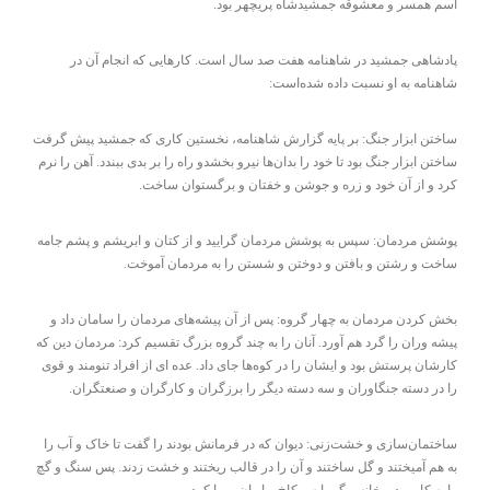
اسم همسر و معشوقه جمشیدشاه پریچهر بود.
پادشاهی جمشید در شاهنامه هفت صد سال است. کارهایی که انجام آن در
شاهنامه به او نسبت داده شده‌است:
ساختن ابزار جنگ: بر پایه گزارش شاهنامه، نخستین کاری که جمشید پیش گرفت
ساختن ابزار جنگ بود تا خود را بدان‌ها نیرو بخشدو راه را بر بدی ببندد. آهن را نرم
کرد و از آن خود و زره و جوشن و خفتان و برگستوان ساخت.
پوشش مردمان: سپس به پوشش مردمان گرایید و از کتان و ابریشم و پشم جامه
ساخت و رشتن و بافتن و دوختن و شستن را به مردمان آموخت.
بخش کردن مردمان به چهار گروه: پس از آن پیشه‌های مردمان را سامان داد و
پیشه وران را گرد هم آورد. آنان را به چند گروه بزرگ تقسیم کرد: مردمان دین که
کارشان پرستش بود و ایشان را در کوه‌ها جای داد. عده ای از افراد تنومند و قوی
را در دسته جنگاوران و سه دسته دیگر را برزگران و کارگران و صنعتگران.
ساختمان‌سازی و خشت‌زنی: دیوان که در فرمانش بودند را گفت تا خاک و آب را
به هم آمیختند و گل ساختند و آن را در قالب ریختند و خشت زدند. پس سنگ و گچ