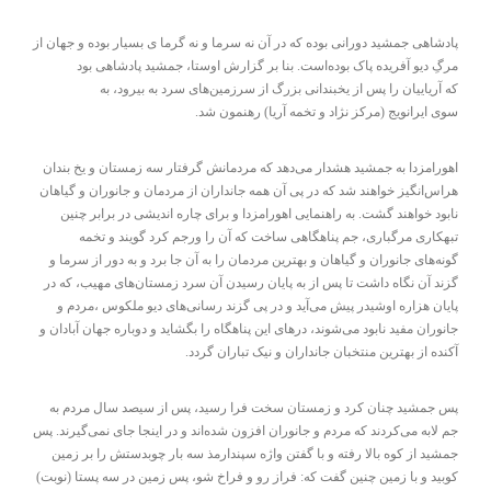
پادشاهی جمشید دورانی بوده که در آن نه سرما و نه گرما ی بسیار بوده و جهان از
مرگِ دیو آفریده پاک بوده‌است. بنا بر گزارش اوستا، جمشید پادشاهی بود
که آریاییان را پس از یخبندانی بزرگ از سرزمین‌های سرد به بیرود، به
سوی ایرانویج (مرکز نژاد و تخمه آریا) رهنمون شد.
اهورامزدا به جمشید هشدار می‌دهد که مردمانش گرفتار سه زمستان و یخ بندان
هراس‌انگیز خواهند شد که در پی آن همه جانداران از مردمان و جانوران و گیاهان
نابود خواهند گشت. به راهنمایی اهورامزدا و برای چاره اندیشی در برابر چنین
تبهکاری مرگباری، جم پناهگاهی ساخت که آن را ورجم کرد گویند و تخمه
گونه‌های جانوران و گیاهان و بهترین مردمان را به آن جا برد و به دور از سرما و
گزند آن نگاه داشت تا پس از به پایان رسیدن آن سرد زمستان‌های مهیب، که در
پایان هزاره اوشیدر پیش می‌آید و در پی گزند رسانی‌های دیو ملکوس ،مردم و
جانوران مفید نابود می‌شوند، درهای این پناهگاه را بگشاید و دوباره جهان آبادان و
آکنده از بهترین منتخبان جانداران و نیک تباران گردد.
پس جمشید چنان کرد و زمستان سخت فرا رسید، پس از سیصد سال مردم به
جم لابه می‌کردند که مردم و جانوران افزون شده‌اند و در اینجا جای نمی‌گیرند. پس
جمشید از کوه بالا رفته و با گفتن واژه سپندارمذ سه بار چوبدستش را بر زمین
کوبید و با زمین چنین گفت که: فراز رو و فراخ شو، پس زمین در سه پستا (نوبت)