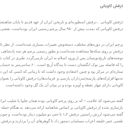
دَرَفش کاویانی
دَرَفش کاویانی ، درفش اسطوره‌ای و تاریخیِ ایران از عهد قدیم تا پایان شاهنش
درفش کاویانی که بمدت بیش از ۹۵۰ سال پرچم رسمی ایران بوده‌است، نقشی نمادین در میانِ جنبش‌هایی ملی با تفکراتِ ملی‌گرایانه در ایران بازی کرده‌است و یکی از نمادهای میهن‌پرستی به حساب آمده‌است.
پرچم ایران در دوره‌های مختلف، دستخوش تغییرات بسیاری شده‌است. از نظر تار
نوشته‌های تاریخ‌نویسان پس از ورود اسلام به ایران بازمی‌گردد. طبری در کتاب ت
را که فاصله بین نوک انگش
ستاره‌ای در مرکز بود و چنین اعتقادی وجود داشت که تا زمانی که کسی که ا
نه‌تنها فَرَتَرَکه‌های پارسه(سرداران پارسی و فرماندهان) درفش کاویانی را بع
کاویانی دارای چهار نقطه و آویزه بوده و در میان آن یک گل وجود داشته‌است.
گفته می‌شود که علامت + که بر روی پرچم کاویانی بوده همان چلیپا یا صلیب ایر
بازسازی شده از درفش کاویانی بر اساس شاهنامه ارائه می‌دهد. به هنگام حمله 
گفته می‌شود ارزش راستین درفش ۱٫۲ تا حتی دو می
بلعمی عمر خلیفه اعراب مسلمان دستور داد تا گوهرهای آن را بردارند و درفش ر