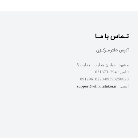
تـماس با مـا
آدرس دفتر مـرکـزی
مشهد - خیابان هدایت - هدایت 5
تـلفن :
0513731294
09129616228-09393250028
ایمیل :
support@elmotafakor.ir