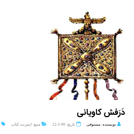
دَرَفش کاویانی
نویسنده: مستوفی
تاریخ: 98-2-22
منبع: اینترنت کتاب