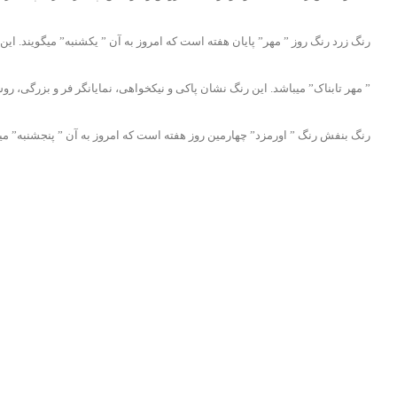
رنگ زرد رنگ روز ” مهر” پایان هفته است که امروز به آن ” یکشنبه” میگویند. این ر
” مهر تابناک” میباشد. این رنگ نشان پاکی و نیکخواهی، نمایانگر فر و بزرگی،
رنگ بنفش رنگ ” اورمزد” چهارمین روز هفته است که امروز به آن ” پنجشنبه” میگو