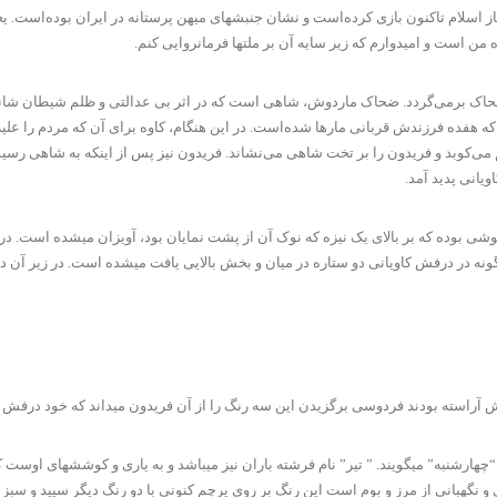
از اسلام تاکنون بازی کرده‌است و نشان جنبشهای میهن پرستانه در ایران بوده‌است. 
من است و امیدوارم که زیر سایه آن بر ملتها فرمانروایی کنم.
م ضحاک برمی‌گردد. ضحاک ماردوش، شاهی است که در اثر بی عدالتی و ظلم شیطان شانه‌ه
هفده فرزندش قربانی مارها شده‌است. در این هنگام، کاوه برای آن که مردم را علیه 
ی‌کوبد و فریدون را بر تخت شاهی می‌نشاند. فریدون نیز پس از اینکه به شاهی رسید فر
یانی پدید آمد.
 بوده که بر بالای یک نیزه که نوک آن از پشت نمایان بود، آویزان میشده است. در 
گونه در درفش کاویانی دو ستاره در میان و بخش بالایی یافت میشده است. در زیر آن د
سته بودند فردوسی برگزیدن این سه رنگ را از آن فریدون میداند که خود درفش کاویا
چهارشنبه” میگویند. ” تیر” نام فرشته باران نیز میباشد و به یاری و کوششهای اوست 
 نگهبانی از مرز و بوم است این رنگ بر روی پرچم کنونی با دو رنگ دیگر سپید و سبز