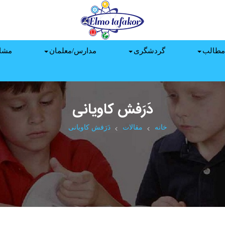
مطالب
گردشگری
مدارس/معلمان
مشا
دَرَفش کاویانی
خانه
مقالات
دَرَفش کاویانی