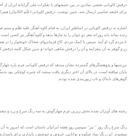
درفش کاویانی نقشی نمادین در بین جنبشهای با تفکرات ملی گرایانه ایران از آغ
برای خلیفه عباسی ارسال شد، چنین نوشت: درفش کاویانی (عَلَم الکابیان) همراه 
اشاره به درفش کاویانی در اساطیرِ ایران، به قیام کاوه آهنگر علیه ظلم و ست
زنده بماند باید روزانه مغز دو جوان را به مارها بدهد و
کاوه آهنگر
نیز کسی است که 
تا مردم گرد او آیند. سپس با کمک مردم، کاخ فرمانروای ضحاک خونخوار را در هم م
زر و گوهر به آن بیفزایند و آن را درفش شاهی خواند؛ و بدین شکل کلمه دَرَفش کاو
بررسیها و پژوهشگرهای گسترده نشان میدهد که درفش کاویانی چرم پاره چهارگوشی
پایان میافته است. در بالای آن اختر دیگری یافت میشد که چنبره کوچکی بود بدین
گوهرهای تابناک و ناب زیوربندی شده بودند.
رشته های آویزان شده بخش زیرین چرم چهارگوش به سه رنگ سرخ و زرد و بنفش آرا
رنگ سرخ رنگ روز ” تیر” سومین روز هفته ایرانیان باستان است که امروز به آن “
میشوند. این رنگ نماد شکوه و توانایی، خروش و جوشش، پایداری برای پاسداری و