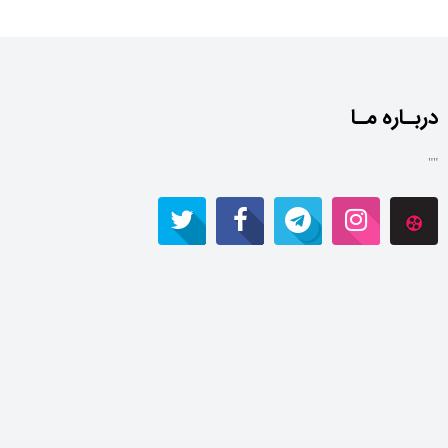
دربـاره مـا
""