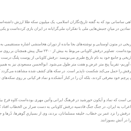
اهی ساسانی بود که به گفته تاریخ‌نگاران اسلامی، یک میلیون سکه طلا ارزش داشته‌است
یخی در متون اوستایی و نوشته‌های بجا مانده از دوران هخامنشی اشاره مستقیمی به 
درفش بر روی سکه‌ها مشاهده شده‌است و بطور رسمی پرچم هر سه 
اریخی و جامع خود به نام تاریخ طبری می‌نویسد: درفش کاویانی از پوست پلنگ درست شده
تان دست تا بندگاه آرنج است، ۶۰ سانتی‌متر به حساب آوریم- تقریباً پنج متر عرض و هفت متر طول می‌شود. ابوا
ین درفش را حمل می‌کند شکست ناپذیر است. در سکه های کشف شده مشاهده می‌گردد 
نوان پرچم خود معرفی کردند، بلکه آن را در کنار آتشکده و نماد فر کیانی بر روی سک
انی است که نماد و آیکون خورشید در فرهنگ ایرانی وآئین مهری بوده‌است.کاوه فرخ ب
اعراب به ایران، در جنگ جنگ قادسیه درفش کاویانی به دست ضرار بن الخطاب افتاد ک
لیون دینار بوده‌است. و چون درفش را نزد عمر بن خطاب، خلیفه مسلمانان، بردند، وی از بسیاریِ گوهر
ا در آتش بسوزانند.