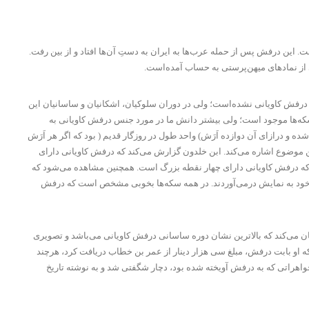
. این درفش پس از حمله عرب‌ها به ایران به دستِ آن‌ها افتاد و از بین رفت.
درفش کاویانی نشده‌است؛ ولی در دوران سلوکیان، اشکانیان و ساسانیان این
پادشاهی بوده‌است. تصاویر درفش کاویانی مربوط به بیش از ۲۳۰۰ سال پیش همچنان بر روی سکه‌ها موجود است؛ ولی بیشتر دانش ما در مورد جنس درفش کاویانی به
 و درازای آن دوازده اَرَش) واحد طول در روزگار قدیم ( بود که اگر هر اَرَش
لحسن مسعودی نیز به همین موضوع اشاره می‌کند. ابن خلدون گزارش می‌کند که درفش کاویانی دارای
که درفش کاویانی دارای چهار نقطه بزرگ است. همچنین مشاهده می‌شود که
ه‌های خود به نمایش درمی‌آوردند. در همه سکه‌ها بخوبی مشخص است که درفش
یان می‌کند که بالاترین نشان دوره ساسانی درفش کاویانی می‌باشد و تصویری
ه او بابت درفش، مبلغ سی هزار دینار از عمر بن خطاب دریافت کرد، هرچند
ها، دُرها و جواهراتی که به درفش آویخته شده بود، دچار شگفتی شد و به نوشته تاریخ