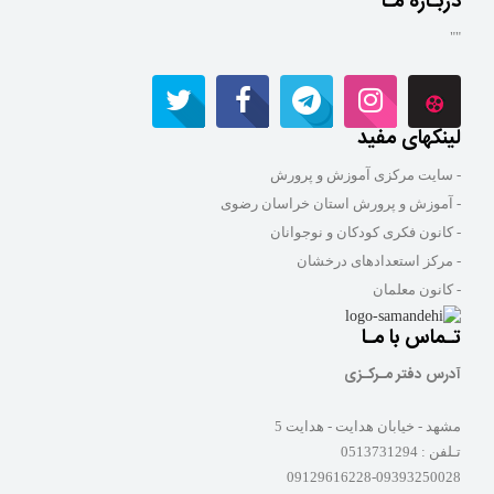
دربـاره مـا
""
لینکهای مفید
- سایت مرکزی آموزش و پرورش
- آموزش و پرورش استان خراسان رضوی
- کانون فکری کودکان و نوجوانان
- مرکز استعدادهای درخشان
- کانون معلمان
تـماس با مـا
آدرس دفتر مـرکـزی
مشهد - خیابان هدایت - هدایت 5
تـلفن :
0513731294
09129616228-09393250028