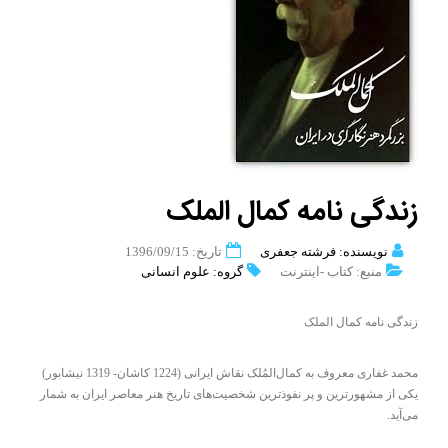
زندگی نامه کمال الملک
نویسنده: فرشته جعفری
تاریخ: 1396/09/15
منبع: کتاب -اینترنت
گروه: علوم انسانی
زندگی نامه کمال الملک
محمد غفاری معروف به کمال‌المُلک نقاش ایرانی (1224 کاشان- 1319 نیشابور)
یکی از مشهورترین و پر نفوذترین شخصیت‌های تاریخ هنر معاصر ایران به شمار
می‌آید.