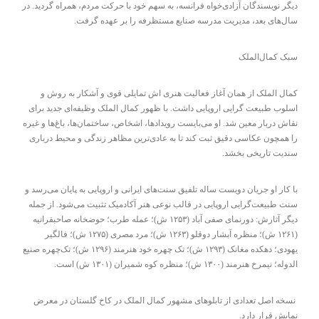
دیگر نویسندگان آزادی‌خواه فرانسه، به سهم خود با حرکت مردم، همراه گردید. در
سال‌های بعد، مدیریت مدرسه صنایع مستظرفه را بر عهده گرفت.
سبک کمال‌الملک
کمال الملک از همان آغاز فعالیت هنری اش تمایلی قوی و آشکار به روش و
اسلوب طبیعت گرایی اروپایی داشت. با ظهور کمال الملک وظیفه‌ای جدید برای
نقاش دربار معین شد. او می‌بایست رویدادها، اشخاص، ساختمان‌ها، باغ‌ها و غیره
را همچون عکاسی دقیق ثبت کند تا به عادی‌ترین مظاهر زندگی و محیط درباری
سندیت تاریخی بخشد.
با کار او جریان دویست ساله تلفیق سنت‌های ایرانی و اروپایی به پایان می‌رسد و
سنت طبیعت‌گرایی اروپایی در قالب نوعی هنر آکادمیک تثبیت می‌شود. از جمله
دیگر آثارش: دورنمای صفی آباد (۱۲۵۳ ش)؛ عمله طرب؛ حوضخانه صاحبقرانیه
(۱۲۶۱ ش)؛ منظره آبشار دوقلو (۱۲۶۳ ش)؛ مرد مصری (۱۲۷۵ ش)؛ فالگیر
یهودی؛ دهکده مغانک (۱۲۹۳ ش)؛ تک چهره خود هنرمند (۱۲۹۶ ش)؛ تک‌چهره صنیع
الدوله؛ نیمرخ هنرمند (۱۳۰۰ ش)؛ منظره کوه شمیران (۱۳۰۱ ش) است.
نسخه اصل تعدادی از تابلوهای مشهور کمال الملک در کاخ گلستان در معرض
نمایش قرار دارد.