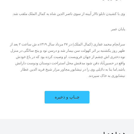
وی با کشیدن تابلو تالار آیینه از سوی ناصر الدین شاه به کمال الملک ملقب شد.
پایان عمر
سرانجام محمد غفاری (کمال الملک) در ۲۷ مرداد سال ۱۳۱۹ه.ش ساعت ۲ بعد از
ظهر روز یکشنبه بر اثر کهولت سن بیمار شد و درسن نود و پنج سالگی در منزل
نوه دختری اش چشم از جهان فروبست. او وصیت کرده بود که در باغ خودش
واقع در حسین‌آباد دفن شود مدفنش محل استراحت دوستان ودوست دارانش
باشد‚اما بنا به دلایلی وی را در نیشابور‚مجاور مزار شیخ فرید الدین عطار
نیشابوری به خاک سپردند.