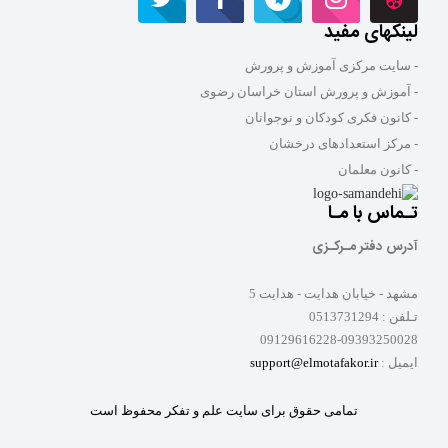
لینکهای مفید
- سایت مرکزی آموزش و پرورش
- آموزش و پرورش استان خراسان رضوی
- کانون فکری کودکان و نوجوانان
- مرکز استعدادهای درخشان
- کانون معلمان
تـماس با مـا
آدرس دفتر مـرکـزی
مشهد - خیابان هدایت - هدایت 5
تـلفن :
0513731294
09129616228-09393250028
ایمیل :
support@elmotafakor.ir
تمامی حقوق برای سایت علم و تفکر محفوظ است