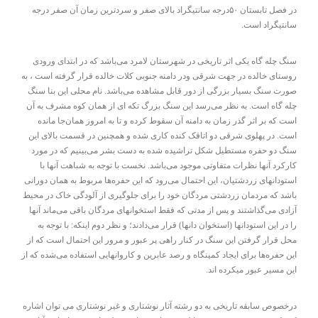
در فصل تابستان ۵۰درجه سانتیگراد بالای صفر و سردترین زمان آن صفر درجه
سانتیگراد است.
سنگ چله گاه یکی اثر تاریخی در شهرستان لامرد می‌باشد که در ابتدای ورودی
روستای خالده در جهت شرقی ودر دامنه جنوبی کلات خالده قرار گرفته است ، به
صورت سنگ بسیار بزرگی از دور قابل مشاهده می‌باشد. نام محلی این بنا سنگ
چله گاه است. به نظر می‌رسد این سنگ بزرگ تکه ای از همان کوه مشرف به آن
است که بر اثر گذر زمان به دامنه آن سقوط کرده و تا به امروز همان‌جا مانده
است. در پهلوی شرقی دو اتاقک کنده کاری شده و همچنین در قسمت بالای این
سنگ دو حفره مستطیل شکل تراشیده شده به دست بشر می‌بینیم که در مورد
کارکرد آنها نظرات متفاوتی موجود می‌باشد. نخست با توجه به شباهت آنها با
استودانهای زردشتیان، این احتمال می‌رود که این حفره‌ها مربوط به همان دورانی
باشد که مردمان زردشتی مردگان خود را برای جلوگیری از آلودگی خاک در محیط
آزادی می‌گذاشتند و پس از مدتی که فقط استخوانهای مردگان باقی می‌ماند آنها
را در این استودانها (استخوان دانها) قرار می‌دادند؛ و نظر دوم اینکه: با توجه به
محل قرار گرفتن این سنگ در کنار راهی پر عبور و مرور این احتمال است که از
این حفره‌ها برای ایجاد کمینگاه و رصد عابرین و کاروانهایی استفاده می‌شده که از
این مسیر عبور میکرده اند.
درخصوص سابقه تاریخی به دو رشته آثار نوشتاری و غیر نوشتاری می توان اشاره