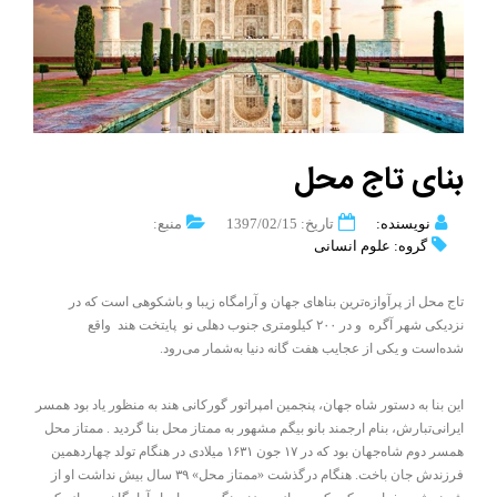
بنای تاج محل
نویسنده:
تاریخ: 1397/02/15
منبع:
گروه: علوم انسانی
تاج محل از پرآوازه‌ترین بناهای جهان و آرامگاه زیبا و باشکوهی است که در
نزدیکی شهر آگره و در ۲۰۰ کیلومتری جنوب دهلی نو پایتخت هند واقع
شده‌است و یکی از عجایب هفت گانه دنیا به‌شمار می‌رود.
این بنا به دستور شاه جهان، پنجمین امپراتور گورکانی هند به منظور یاد بود همسر
ایرانی‌تبارش، بنام ارجمند بانو بیگم مشهور به ممتاز محل بنا گردید . ممتاز محل
همسر دوم شاه‌جهان بود که در ۱۷ جون ۱۶۳۱ میلادی در هنگام تولد چهاردهمین
فرزندش جان باخت. هنگام درگذشت «ممتاز محل» ۳۹ سال بیش نداشت او از