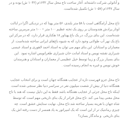
و آناتولی شرکت داشته‌اند. آغاز ساخت تاج محل سال ۱۶۳۲م (۱۰۴۲ ش) بوده و در
سال ۱۶۴۷م (۱۰۵۷ ش) تکمیل شده‌است.
تاج محل آرامگاهی است با ۵۸ متر بلندی، ۵۶ متر پهنا که در نزدیکی اگرا در ایالت
اوتار پرادش هندوستان بر روی یک تخته عظیم ۱۰۰ متر × ۱۰۰ متر مرمرین ساخته
شده‌است. این بنای بزرگ، در یک باغ پهناور ۱۸ هکتاری قرار دارد، که در مرکز این
باغ یک نهر آب طولانی وجود دارد که به شیوه باغ‌های ایرانی ساخته شده‌است. از
معماران و استادان این بنای مهم می توان به استاد احمد لاهوری و استاد عیسی
شیرازی نقشه نویس و استاد امانت خان شیرازی طغرانویس اشاره نمود . این
بنای بسیار بزرگ و زیبا توسط خیل عظیمی از معماران و استادان و هنرمندان
خوش نویس و غیره به انجام رسیده است .
تاج محل جزو فهرست‌ تازه‌ از عجایب‌ هفتگانه‌ جهان‌ است و برای‌ انتخاب‌ عجایب‌
هفتگانه‌ دنیا از بیش‌ از شصت‌ میلیون‌ نفر در سراسر دنیا نظر سنجی‌ شده‌ است.‌‌
اینکه تاج محل جزئی از عجایب هفتگانه باشد فقط به این دلیل نیست که هند با تاج
محل معنی پیدا می کند. تاج محل فراتر از یک بنای تاریخی مهم است که توسط
شاه جهان با هزینه بسیار ساخته شد.تاج محل، نهایت ستایش عشق است. چه
چیزی رمانتیک تر از این است که یک امپراتور به یاد همسر از دست رفته اش یک
بنای تاریخی و ماندگار بسازد؟