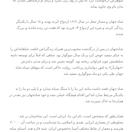
شوهرش درخواست کرد که پس از وی زنی نگیرد و برای او آرامگاهی بسازد که
بدان نام وی جاوید بماند.
شاه جهان و ممتاز محل در سال ۱۶۱۲ ازدواج کرده بودند و ۱۸ سال با یکدیگر
زندگی کردند و ثمره این ازدواج ۱۴ فرزند بود که هفت تن زنده ماندند و بزرگ
شدند.
شاه‌جهان در پس از درگذشت محبوب‌ترین همراه زندگی‌اش خلعت شاهانه‌اش را
به عبای سفید عوض کرد و یک سال سوگوار بود. شاهی که قبلاً برای توسعه دامنه
سلطنتش خون فراوانی ریخته بود، گوشه نشین شد و برای مدتی دخترش
«جهان‌آرا» به امور دولتداری پرداخت. روایت حاکی است که موهای سیاه شاه
جهان طی یکی دو ماه سوگواری سفید شد.
شاه جهان قصد داشت مانند این بنا را با سنگ سیاه بسازد و با پلی دو بنا را به
یکدیگر مرتبط سازد اما این اقدام هیچگاه عملی نشد و خود شاه‌جهان نیز بعدتر در
همان‌جا به خاک سپرده شد .
همان‌طور که مشخص است، نام این بنا، ایرانی است. این ساختمان بر پایه
مخلوطی از معماری ایرانی، هندی و اسلامی بنا شده‌است و در ساخت آن ۲۰٬۰۰۰
هنرمند و معمار از نقاط مختلف آسیا به‌خصوص ایران، شبه قاره هند، آسیای میانه