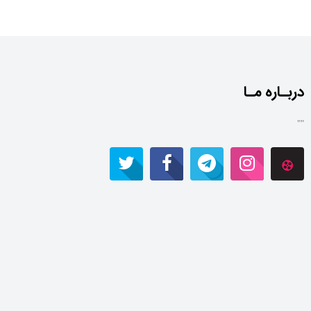
دربـاره مـا
""