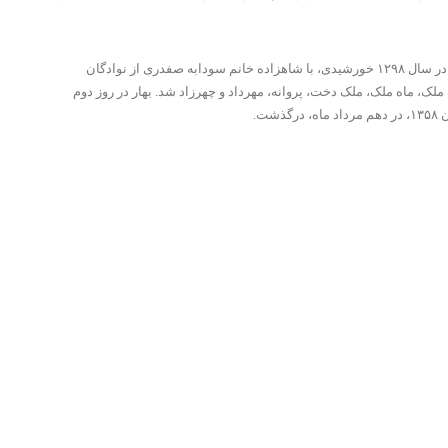
محمدتقی بهار بار نخست در مشهد بود که ازدواج کرد. از این ازدواج صاحب فرزندی نیز شد. اما عمر همسر و فرزند بسیار کوتاه بود. پس از آمدن بهار به تهران بود که، در سال ۱۲۹۸ خورشیدی، با شاهزاده خانم سودابه صفدری از نوادگان
لک، ماه ملک، ملک دخت، پروانه، مهرداد و چهرزاد شد. بهار در روز دوم
ت.