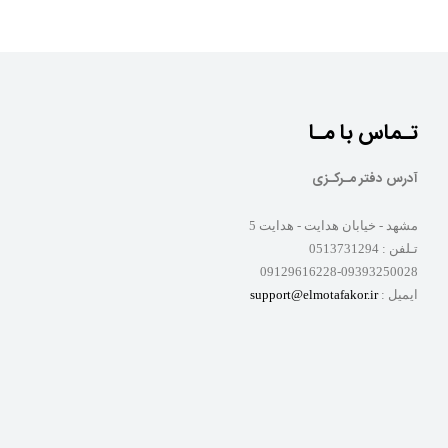
تـماس با مـا
آدرس دفتر مـرکـزی
مشهد - خیابان هدایت - هدایت 5
تـلفن :
0513731294
09129616228-09393250028
ایمیل :
support@elmotafakor.ir