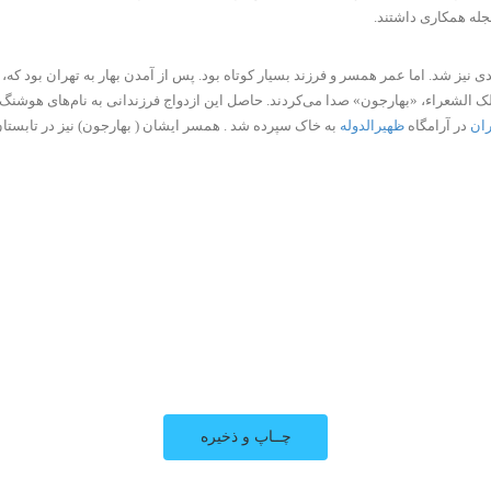
جله همکاری داشتند.
ک الشعراء، «بهارجون» صدا می‌کردند. حاصل این ازدواج فرزندانی به نام‌های هوشنگ م
ان
در آرامگاه
ظهیرالدوله
به خاک سپرده شد . همسر ایشان ( بهارجون) نیز در تابستان ۱۳۵۸، در دهم مرداد ماه، درگذش