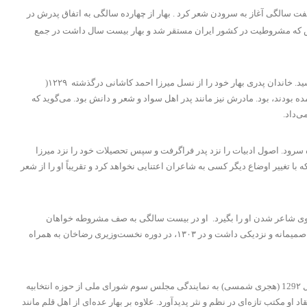
خست نزد پدرش آموخت و از هفت سالگی آغاز به سرودن شعر کرد . بهار از چهارده سالگی به اتفاق پدرش در
اهان حاضر شد و به واسطه انس و الفتی که با افکار جدید پیدا کرده بود به مشروطه و آزادی دل بست و دو سال پس از مرگ پدرش در سال 1285 ه‍..ش که مشروطیت در کشور ایران مستقر شد و بهار بیست سال داشت در جمع
پدرش میرزا محمدکاظم صبوری، ملک‌الشعرای آستان قدس رضوی در زمان ناصرالدین شاه بود؛ مقامی که پس از درگذشت پدر، به فرمان مظفرالدین شاه، به بهار رسید. خاندان پدری بهار خود را از نسل میرزا احمد کاشانی درگذشته ۱۲۲۹(
بودند، بود. مادرش نیز مانند پدر اهل سواد و شعر و دانش بود. می‌گوید که
ی‌داد.
سرود. اصول ادبیات را نزد پدر فراگرفت و سپس تحصیلات خود را نزد میرزا
 نتیجه رسید که با تغییر اوضاع دیگر کسی به شاعران اعتنایی نخواهد کرد و تقریباً او را از شعر
‌ای به تجارت نداشت و دوم اینکه پدرش در ۱۸ سالگی او درگذشت و موفق نشد که جلوی شاعر شدن او را بگیرد. او در بیست سالگی به صف مشروطه خواهان
پیوست و در همان زمان اولین اشعار او در روزنامه خراسان به چاپ میرسید. بهار با دیگر شاعران روشنفکر عصر مشروطه به خصوص میرزاده عشقی دوستی و روابط صمیمانه و نزدیکی داشت و در ۱۳۰۳، در دوره نخست‌وزیری رضاخان به همراه
او در این سالها به خاطر مخالفت با سیاست روسیه و رضاخان دستگیر و زندانی و به تهران تبعید گردید و روزنامه تازه تاسیس او به نام بهار نیز تعطیل گردید .بهار در سال 129۲ (هجری شمسی) به نمایندگی مجلس سوم شورای ملی از حوزه انتخابیه
نشکده را بنیان گذاشت که به اعتقاد او مکتب تازه‌ای در نظم و نثر پدیدآورد. علاوه بر بهار عده‌ای از اهل قلم مانند