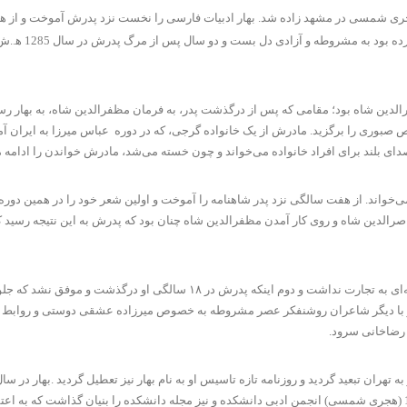
نبه ۱۲ ربیع الاول ۱۳۰۴ هجری قمری، برابر با ۱۸ آذر ۱۲۶۵ هجری شمسی در مشهد زاده شد. بهار ادبیات فارسی را ن
مجامع آزادی خو
وری را برگزید. مادرش از یک خانواده گرجی، که در دوره عباس میرزا به ایران آمده 
صدای بلند برای افراد خانواده می‌خواند و چون خسته می‌شد، مادرش خواندن را ادامه م
واند. از هفت سالگی نزد پدر شاهنامه را آموخت و اولین شعر خود را در همین دوره 
ی ۱۵ ساله شد، اوضاع کشور با مرگ ناصرالدین شاه و روی کار آمدن مظفرالدین شاه چنان بود که پدرش به این
اما این تلاش به دو دلیل به نتیجه نرسید، نخست اینکه محمدتقی بهار چندان علاقه
 رضاخانی سرود.
درگز انتخاب شد. یک سال بعد دوره سوم نوبهار را در تهران منتشر کرد و در 129۴ (هجری شمسی) انجمن ادبی دانشکده و نیز مجله دا