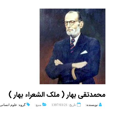
محمدتقی بهار ( ملک الشعراء بهار )
نویسنده:
تاریخ: 1397/03/21
منبع:
گروه: علوم انسانی