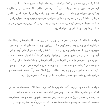
لشگرکشی پرداخت و در ۴۵۵ درگذشت و به علت اینکه پسری نداشت، آلپ
ارسلان جانشین او شد. در پادشاهی آلپ ارسلان، نظام‌الملک دستی باز در نظارت
بر گردش امپراطوری داشت. از این گذشته، وی وقت زیادی را صرف امور نظامی
می‌کرد. «لشکر را در سفرهای جنگی همراهی می‌نمود و نیز خود سپاهیان را در
جنگ‌ها فرماندهی می‌کرد من ‌جمله سفرهایی به فارس که پیروزی‌هایش در هردو
جنگ بر شهرت و اعتبارش بسیار افزود.
خواجه نظام‌الملک در حدود سی سال وزارت در زیر دست آلپ ارسلان و ملکشاه
در اداره امور و فتح بلاد و سرکوبی مخالفین این دو پادشاه چنان کفایت و حسن
تدبیر به خرج داد که دولتی وسیع از حلب تا کاشغر را تحت امر ایشان آورد و نام
آن دو سلطان را در شرق و غرب بر زبانها جاری کرد تا آنجا که باید قسمت عمده
شهرت و پیشرفتی را که در کارها نصیب آلپ ارسلان و ملکشاه شده از برکت
خردمندی و کاردانی خواجه دانست. او حوزه قلمرو حکومت ایران را چنان وسیع
کرد که در کلیه این هزار و چهارصد ساله تاریخ اسلام نظیر آن دیده نشده‌است و
در این قلمرو جایی نبود که در انجام دادن امر او اندک تأخیری روا دارند .
خواجه نظام علاوه بر رسیدگی به امور مملکتی و حل مشکلات عدیده اجتماعی و
اخلاقی و سایر مسائل مملکتی و نوشتن کتاب سیاست نامه ، دست به ایجاد
مدارسی زد که در تاریخ بنام وی به مدارس نظامیه مشهور است و همان مدارسی
هستند که بعدها سرمشق دانشگاه‌ها شدند؛ که مهمترین آن‌ها عبارت بودند از