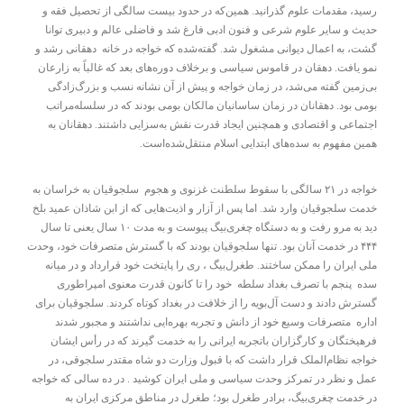
رسید، مقدمات علوم گذرانید. همین‌که در حدود بیست سالگی از تحصیل فقه و
حدیث و سایر علوم شرعی و فنون ادبی فارغ شد و فاضلی عالم و دبیری توانا
گشت، به اعمال دیوانی مشغول شد. گفته‌شده که خواجه در خانه دهقانی رشد و
نمو یافت. دهقان در قاموس سیاسی و برخلاف دوره‌های بعد که غالباً به زارعان
بی‌زمین گفته می‌شد، در زمان خواجه و پیش از آن نشانه نسب و بزرگ‌زادگی
بومی بود. دهقانان در زمان ساسانیان مالکان بومی بودند که در سلسله‌مراتب
اجتماعی و اقتصادی و همچنین ایجاد قدرت نقش به‌سزایی داشتند. دهقانان به
همین مفهوم به سده‌های ابتدایی اسلام منتقل‌شده‌است.
خواجه در ۲۱ سالگی با سقوط سلطنت غزنوی و هجوم سلجوقیان به خراسان به
خدمت سلجوقیان وارد شد. اما پس از آزار و اذیت‌هایی که از ابن شاذان عمید بلخ
دید به مرو رفت و به دستگاه چغری‌بیگ پیوست و به مدت ۱۰ سال یعنی تا سال
۴۴۴ در خدمت آنان بود. تنها سلجوقیان بودند که با گسترش متصرفات خود، وحدت
ملی ایران را ممکن ساختند. طغرل‌بیگ ، ری را پایتخت خود قرارداد و در میانه
سده پنجم با تصرف بغداد سلطه خود را تا کانون قدرت معنوی امپراطوری
گسترش دادند و دست آل‌بویه را از خلافت در بغداد کوتاه کردند. سلجوقیان برای
اداره متصرفات وسیع خود از دانش و تجربه بهره‌ایی نداشتند و مجبور شدند
فرهیختگان و کارگزاران باتجربه ایرانی را به خدمت گیرند که در رأس ایشان
خواجه نظام‌الملک قرار داشت که با قبول وزارت دو شاه مقتدر سلجوقی، در
عمل و نظر در تمرکز وحدت سیاسی و ملی ایران کوشید . در ده سالی که خواجه
در خدمت چغری‌بیگ، برادر طغرل بود؛ طغرل در مناطق مرکزی ایران به