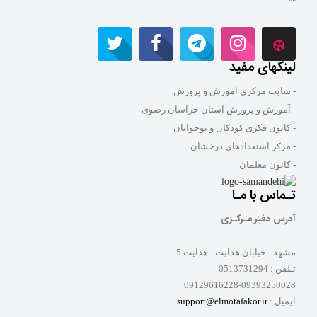
""
لینکهای مفید
- سایت مرکزی آموزش و پرورش
- آموزش و پرورش استان خراسان رضوی
- کانون فکری کودکان و نوجوانان
- مرکز استعدادهای درخشان
- کانون معلمان
تـماس با مـا
آدرس دفتر مـرکـزی
مشهد - خیابان هدایت - هدایت 5
تـلفن :
0513731294
09129616228-09393250028
ایمیل :
support@elmotafakor.ir