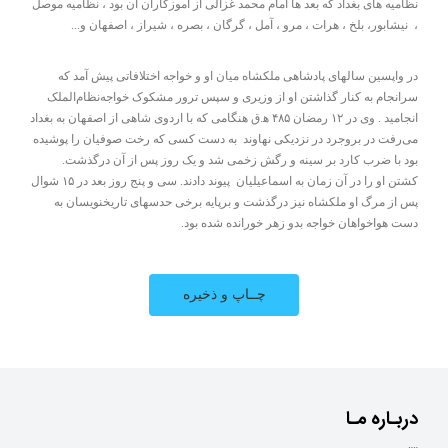
نظامیه ‌های بغداد که بعد ها امام محمد غزالی از آموزگاران آن بود ، نظامیه موصل
، نیشابور، بلخ ، هرات ، مرو ، آمل ، گرگان ، بصره ، شیراز ، اصفهان و...
در واپسین سالهای پادشاهی ملکشاه میان او و خواجه اختلافاتی پیش آمد که
سرانجام به کنار گذاشتن او از وزیری و سپس ترور مشکوک خواجه‌نظام‌الملک
انجامید . وی در ۱۲ رمضان ۴۸۵ ه‍.ق هنگامی که با اردوی شاهی از اصفهان به بغداد
می‌رفت در بروجرد در نزدیکی نهاوند به دست کسی که رخت صوفیان را پوشیده
بود با ضرب کارد بر سینه و رگش زخمی شد و یک روز پس از آن درگذشت.
کشتن او را در آن زمان به اسماعیلیان پیوند دادند. سی و پنج روز بعد در ۱۵ شوال
پس از مرگ او ملکشاه نیز درگذشت و برپایه برخی حدسهای تاریخنویسان به
دست هواخواهان خواجه بدو زهر خورانده شده بود.
دربـاره مـا