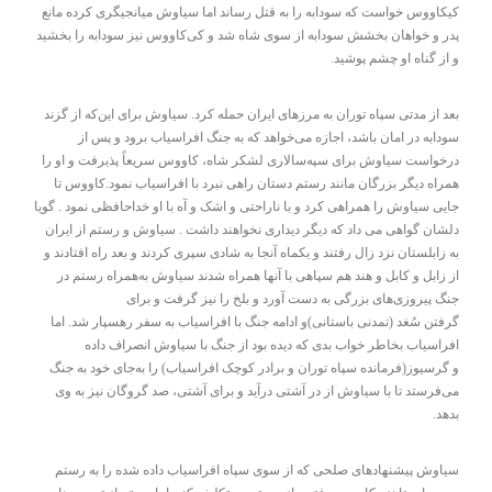
کیکاووس خواست که سودابه را به قتل رساند اما سیاوش میانجیگری کرده مانع
پدر و خواهان بخشش سودابه از سوی شاه شد و کی‌کاووس نیز سودابه را بخشید
و از گناه او چشم پوشید.
بعد از مدتی سپاه توران به مرزهای ایران حمله کرد. سیاوش برای این‌که از گزند
سودابه در امان باشد، اجازه می‌خواهد که به جنگ افراسیاب برود و پس از
درخواست سیاوش برای سپه‌سالاری لشکر شاه، کاووس سریعاً پذیرفت و او را
همراه دیگر بزرگان مانند رستم دستان راهی نبرد با افراسیاب نمود.کاووس تا
جایی سیاوش را همراهی کرد و با ناراحتی و اشک و آه با او خداحافظی نمود . گویا
دلشان گواهی می داد که دیگر دیداری نخواهند داشت . سیاوش و رستم از ایران
به زابلستان نزد زال رفتند و یکماه آنجا به شادی سپری کردند و بعد راه افتادند و
از زابل و کابل و هند هم سپاهی با آنها همراه شدند سیاوش به‌همراه رستم در
جنگ پیروزی‌های بزرگی به دست آورد و بلخ را نیز گرفت و برای
گرفتن سُغد (تمدنی باستانی)و ادامه جنگ با افراسیاب به سفر رهسپار شد. اما
افراسیاب بخاطر خواب بدی که دیده بود از جنگ با سیاوش انصراف داده
و گرسیوز(فرمانده سپاه توران و برادر کوچک‌ افراسیاب) را به‌جای خود به جنگ
می‌فرستد تا با سیاوش از در آشتی درآید و برای آشتی، صد گروگان نیز به وی
بدهد.
سیاوش پیشنهادهای صلحی که از سوی سپاه افراسیاب داده شده را به رستم