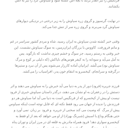
فرنگیس را نیز آنقدر بزنند تا بچه اش کشته شود و سیاوش گرد را نیز به آتش
بکشانند.
در نهایت گرسیوز و گروی زره سیاوش را به زیر درختی در نزدیکی دیوارهای
سیاوش گرد می‌برند و گروی زره سر از تنش جدا می‌کند.
وقتی خبر کشته شدن سیاوش به ایران رسید، شاه و مردم کشور سراسر در غم
و ماتم فرورفت. کاووس با بزرگان ایران‌زمین، به سوگ سیاوش نشست. این
خبر وقتی به رستم رسید، جز سوگ و خشم چیزی نداشت که بازگوید. پس
به آمل می‌آید و سودابه را به کیفر هوس‌های ناپاکش (که دلیلی بر کوچ و مرگ
سیاوش بود) می‌کُشد. ایرانیان آماده کارزار می‌شوند پس از آن نبرد و ستیزها
درگرفته و سرانجام، کیخسرو به انتقام خون پدر، افراسیاب را می‌کشد.
­­­­­­­­­­­­­­­­­­فرزند جریره (فرود) دور از پدر به دنیا می آید خبرش را به سیاوش می دهند و اثر
دستش را در زعفران به او نشان می دهند، درگذر داستان سیاوش خبری از فرود
نیست او پیش از کیخسرو که از فرنگیس است به دنیا می آید اما سیاوش هر دو
فرزندش را ندیده از جهان می رود فقط نکته ای که قابل توجه است اینکه سیاوس
پیش از مرگ که وصیت می کند سخنی از جریره و فرود بر زبان نمی آورد و
حتی هنگام وداع با اسبش (شبرنگ بهزاد) از او می خواهد که بعد از او فقط به
کیخسرو سواری دهد! فرود همراه مادرش به قلعه ای در مرز ایران و توران پناه