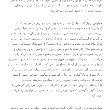
می‌سپارد تا نزد کاووس رفته و از وی تعیین تکلیف کند. اما رستم از تصمیم‌های
کاووس خشمگین شده و به‌ قهر به زابلستان برمی‌گردد و کاووس نیز بجای
رستم، طوس را به سوی سیاوش می‌فرستد.
سیاوش در بازگشت پاسخ، بسیار سرخورده می‌شود زیرا در می‌یابد که باید
گروگان‌ها کشته شوند و جنگ ادامه یابد. پس گروگان‌ها را به افراسیاب پس
می‌دهد و خود نیز از سپاه جدا می‌شود و به سرزمین های توران میرود. سیاوش در
توران مورد استقبال و میهمان نوازی قرار گرفت و به پیشنهاد سران توران، دو
بار ازدواج کرد. بار نخست با دختر "پیران ویسه"( از قهرمانان شاهنامه و پسر
ویسه سپهسالار افراسیاب) بنام جریره ازدواج کرد و ثمره ازدواج سیاوش و
جریره پسری به نام "فرود" است ،سپس به پیشنهاد پیران با یکی از دختران
افراسیاب بنام فرنگیس پیوند زناشویی بست و پسری به نام "کیخسرو"حاصل این
ازدواج شد. مدتی پس از ازدواج سیاوش با فرنگیس، افراسیاب حکومت بخشی از
سرزمین توران تا ساحل دریای چین را به سیاوش می‌سپارد. سیاوش نیز در کنار
دریا، شهری به نام گنگ دژ می‌سازد. اما ستاره‌شناسان، ساختن شهر را پدیده
فرخنده‌ای نمی‌دانند و تقدیر شومی را برای سیاوش پیش‌بینی می‌کنند.
آبادگری‌های سیاوش، حسادت نزدیکان افراسیاب ،به‌ویژه برادرش گرسیوز را
برمی‌انگیزد. بگونه‌ای که گرسیوز در هرحالتی به بدگویی از سیاوش نزد افراسیاب
می‌پردازد.
سیاوش کم‌کم در غربت، نگران آینده می‌شود و شبی خواب بدی می‌بیند و نتیجه