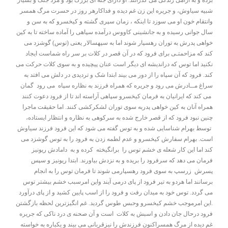
برده و به آرامی زندگی می گذرانند. او دارای جثه ای بزرگ بود و مرد جنگ و بسیار
شبیه سیاوش، و جریره این زن غم دیده و فداکارهر روز در حسرت مرگ همسر
وانتقام خون او می سوزد تا اینکه ، زمان سپری گشته و کیخسرو که به سن و
سال جوانی رسیده و به جانشینی کاووس درآمده سپاهی را آماده ساخته تا به کین
خواهی پدرش به توران رهسپار شوند اما به سپهسالار یعنی (توس) گوشزد می
کند که مزاحمتـی برای فرود که در آن قصر در کلات بر سر راه شماست ایجاد
نکنید اما توس که دراندیشه ای دیگر است عنان پیچیده و به سوی کلات حرکت می
کند. فرود که آن سپاه را از دور می بیند ابتدا شک و تردیدی در دلش می افتد به
سراغ مــادرش می رود و جریره که همراه فرزند به نظاره سپاه می رود گمان
می کند که ایرانیان به فرمان کیخسرو سپاهی آراسته اند تا از فرود دعوت کنند
همراه آنان به کین خواهی پدربه سوی توران لشکرکشی کنند. اما حقیقت ماجرا
چنین نبود فرود که از قصر خارج شده به سرکوهی به نظاره و انتظار ایستاده،
توسط بهرام شناسایی شده و به توس گفته می شود که این فرود فرزند سیاوش
است. بهرام سفارش کیخسرو و عدم لطمه زدن به فرود را به توس گوشزد می
کند اما این کار شعله ی خشم توس را برانگیخته کرده و به دامادش ریونیز
فرمان می دهد که سرفرود را بریده و به نزدش بیاورند. ابتدا ریونیز و سپس
پسرش زرسپ به سوی فرود رهسپارمی شوند تا فرمان توس را به انجام
برسانند اما هردو به تیر فرود از پای درمی آیند واین امرسبب خشم بیشتر توس
می گردد. توس خود به میدان رفت و فرود را از اسب پایین کشید و از پای درآورد
.این امرموجب خشم کیخسرو وحبس طوس گردید. غم انگیزترین لحظه بازگشتن
فرود درحال جان دادن و اسبش به کلات است و آن صحنه ی درد ناکی که جریره
غم دیده از مرگ همسراکنون فرزندش را نیزقربانی می بیند و یکباره به خواسته