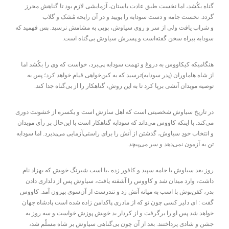
گناه بکُشد، اما نخست طبق عادت باستان، آزمایشی لازم بود تا گناهش محرز
گردد. نخست جامه و دست سودابه را بویید و در آن رایحه مُشک و گلاب
و شراب یافت ولی از سر و روی سیاوش، بویی به مشامش نرسید. پس فهمید که
سودابه بیراه سخن گفته‌است و پسرش سیاوش بی‌گناه است.
هنگامیکه کیکاووس به دروغ و تهمت سودابه پی‌برد، خواست که وی را بکُشد اما
از شاه هاماوران (پدر سودابه)ترسید که به کین‌خواهی قیام خواهد کرد؛ پس به
توصیه موبدان آتشی برپا کرد تا به این روش، گناهکار را از بی‌گناه جدا کند.
در تاریخ سیاوش شخصیتی است که اهل سازش است و یکسره از خشونت دوری
می‌کند. با اینکه کاووس می‌داند که سودابه گناهکار است با این‌حال بر رأی موبدان
و انتخاب خودِ سیاوش، گذشتن از آتش را برای راستی‌آزمایی می‌پذیرد. اما سودابه
تن به آزمون نمی‌دهد و سر می‌پیچد.
روز بعد سیاوش با جامه سپید و کافور زده ،با اسب شبرنگ خویش که بهزاد نام
داشت، وارد میدان شد و کاووس را آشفته یافت، سیاوش پس از دلداری دادن
پدر، کفن‌پوش با اسب به میانه آتش زد و تندرست از آن‌سوی بیرون آمد. کاووس
گفت : ای دلیر کسی چون تو که از مادری پاکدامن زاده شده است پادشاه جهان
خواهد شد پس او را برگرفت و از کردار بد خویش پوزش خواست و سه روز به
جشن و شادی پرداختند. بعد از آن چون بی‌گناهی سیاوش بر شاه مسلّم شد،