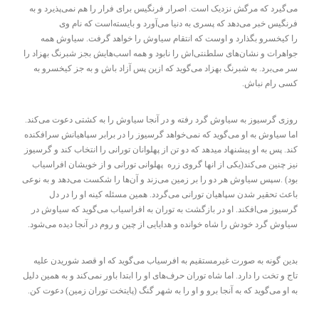
می‌گیرد که مرگش نزدیک است. اصرار فرنگیس برای فرار را هم نمی‌پذیرد و به
فرنگیس خبر می‌دهد که پسری به دنیا می‌آورد و بایسته‌است که نام وی
را کیخسرو بگذارد و اوست که انتقام سیاوش را خواهد گرفت. سیاوش همه
جواهرات و نشان‌های سلطنتی‌اش را نابود و همه اسب‌هایش بجز شبرنگ بهزاد را
سر می‌برد. به شبرنگ بهزاد می‌گوید که ازین پس آزاد باش و به جز کیخسرو به
کسی رام نباش.
روزی گرسیوز به سیاوش گرد رفته و در آنجا سیاوش را به کشتی دعوت می‌کند.
اما سیاوش به او می‌گوید که نمی‌خواهد گرسیوز را در برابر سپاهیانش سرافکنده
کند. پس به او پیشنهاد میدهد که دو تن از پهلوانان تورانی را انتخاب کند و گرسیوز
نیز چنین می‌کند(یکی از انها گروی زره پهلوانی تورانی و از خویشان افراسیاب
بود) .سپس سیاوش هر دو را بر زمین می‌زند و آن‌ها را شکست می‌دهد و به نوعی
باعث تحقیر شدن سپاهیان تورانی می‌گردد. همین مسئله کینه او را در دل
گرسیوز می‌افکند. او در بازگشت به توران به افراسیاب می‌گوید که سیاوش در
سیاوش گرد خودش را شاه خوانده و هدایایی از چین و روم در آنجا دیده می‌شود.
بدین گونه به صورت غیرمستقیم به افرسیاب می‌گوید که او قصد شوریدن علیه
تاج و تخت را دارد. اما شاه توران حرف‌های او را ابتدا باور نمی‌کند و به همین دلیل
به او می‌گوید که به آنجا برو و او را به شهر گنگ (پایتخت توران زمین) دعوت کن.