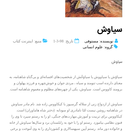
سیاوش
نویسنده: مستوفی
تاریخ: 98-3-1
منبع: اینترنت کتاب
گروه: علوم انسانی
سیاوش
سیاوُش یا سیاووش یا سیاوَخْش از شخصیت‌های افسانه‌ای و بی‌گناهِ شاهنامه، به
معنای دارنده اسب تنومند و سیاه ، مردی جوان و خوش‌چهره و فرزند پهلوان و
برومند کاووس است. سیاوش، یکی از چهره‌های مظلوم و مغمومِ شاهنامه است.
سیاوش از ازدواج زنی از سلاله گرسیوز با کیکاووس زاده شد. نام مادر سیاوش
در شاهنامه روشن نیست امّا نامادری او سودابه (دختر شاه هاماوران) است.
کیکاووس برای تربیت و آموزش مهارت‌های جنگی، او را به رستم سپرد تا وی را
فنون نظامی بیاموزد. رستم او را با خود به زابلستان برد و سال‌ها سیاوش از خانه
و خانواده دور ماند. رستم آیین سپهسالاری و کشورداری را به وی آموخت و برخی