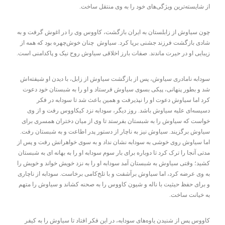
از شایسته‌ترین ویژگی‌های خود را به وی منتقل ساخت.
چون سیاوش از زابلستان به ایران بازگشت، کاووس وی را در اغوش گرفت و به
شادی بازگشت فرزند جشنی برپا کرد. سیاوش چنان خوش‌چهره بود که همه از
زیبایی او در حیرت ماندند. صفات بارز اخلاقی سیاوش روح نیک و پاکدامنی است.
سودابه نامادری سیاوش، پس از بازگشت سیاوش از زابل، با دیدن او شیفته‌اش
شد و بطور پنهانی، پیکی بسوی سیاوش فرستاد و او را به شبستان خود دعوت
کرد اما سیاوش دعوت او را نپذیرفت و همین باعث شد تا سودابه در فکر
دسیسه‌ای علیه سیاوش باشد. روز دیگر، سودابه نزد کیکاووس رفت و از وی
خواست که سیاوش را به شبستان بفرستد تا وی از میان دختران همسری برای
سیاوش برگزیند. سیاوش نیز به ناچار از دستور پدر اطاعت و به شبستان رفت.
اما سیاوش روی خوشی به سودابه نشان نداد و به سوی خواهرانش رفت و پس از
مدتی آنجا را ترک کرد تا دوباره برای بار سوم سودابه او را به بهانه ای به شبستان
کشید؛ وقتی سیاوش به شبستان آمد سودابه او را به نزد خویش خواند و خویش را
به وی عرضه کرد، اما سیاوش برآشفت و با تلخ‌کامی برخاست. سودابه از ناچاری
و برای حفظ حیثیت با ناله و شیون کاووس را به صحنه کشاند و سیاوش را متهم
به خیانت ساخت.
کاووس پس از شنیدن یاوه‌های سودابه، در این فکر افتاد تا سیاوش را به کیفر