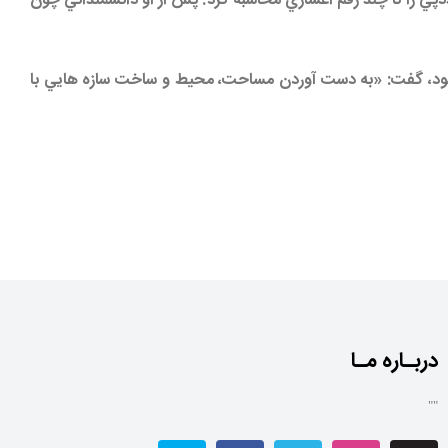
پي را تا چند رقم اعشاري محاسبه كرد. پس از او دانشمنداني چون
ود، گفت: «به دست آوردن مساحت، محيط و ساخت سازه هايي با
دربـاره مـا
""