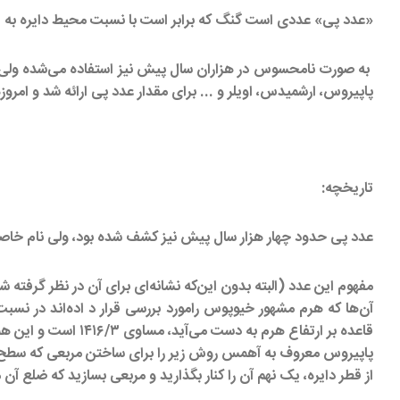
«عدد پی» عددی است گنگ که برابر است با نسبت محیط دایره به قطر
به صورت نامحسوس در هزاران سال پیش نیز استفاده می‌شده ولی با 
پاپیروس، ارشمیدس، اویلر و ... برای مقدار عدد پی ارائه شد و امروزه ع
تاریخچه:
عدد پی حدود چهار هزار سال پیش نیز کشف شده بود، ولی نام خاصی
مفهوم این عدد (البته بدون این‌که نشانه‌ای برای آن در نظر گرفته ش
آن‌ها که هرم مشهور خیوپوس رامورد بررسی قرار د اده‌اند در نس
قاعده بر ارتفاع هرم به دست می‌آید، مساوی ۱۴۱۶/۳ است و این همان مقدار عدد π است که سه رقم بعد از ممیز آن دقیق است.
پاپیروس معروف به آهمس روش زیر را برای ساختن مربعی که سطح دا
از قطر دایره، یک نهم آن را کنار بگذارید و مربعی بسازید که ضلع آن 