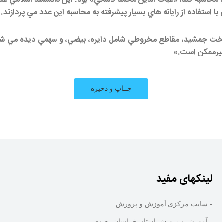
حاسبه كند، «غياث الدين محمد كاشاني» بود. اين دانشمند اسلامي عدد
ا استفاده از رايانه هاي بسيار پيشرفته به محاسبه اين عدد مي پردازند.
 تخت جمشيد، مقاطع مخروطي شامل دايره، بيضي، و سهمي ديده مي ش
 غيرممكن است.»
لینکهای مفید
- سایت مرکزی آموزش و پرورش
- آموزش و پرورش استان خراسان رضوی