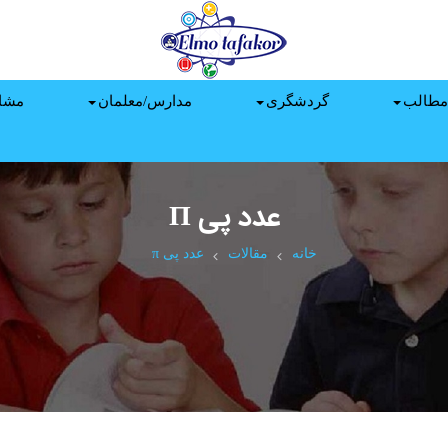
مطالب
گردشگری
مدارس/معلمان
مشا
عدد پی Π
خانه
مقالات
عدد پی π