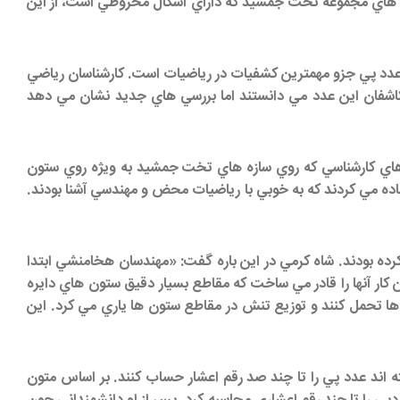
ها در ساخت سازه هاي سنگي و ستون هاي مجموعه تخت جمشيد كه داراي اشكال مخروطي است، از اين
كشف عدد پي جزو مهمترين كشفيات در رياضيات است. كارشناسان رياضي
ا كاشفان اين عدد مي دانستند اما بررسي هاي جديد نشان مي دهد
هاي كارشناسي كه روي سازه هاي تخت جمشيد به ويژه روي ستون
دو هزار و 500 سال پيش از دانشمندان رياضي دان استفاده مي كردند كه به خوبي با رياضيات محض و مهندسي آشنا بودند.
ه بودند. شاه كرمي در اين باره گفت: «مهندسان هخامنشي ابتدا
ر آنها را قادر مي ساخت كه مقاطع بسيار دقيق ستون هاي دايره
 ها تحمل كنند و توزيع تنش در مقاطع ستون ها ياري مي كرد. اين
 اند عدد پي را تا چند صد رقم اعشار حساب كنند. بر اساس متون