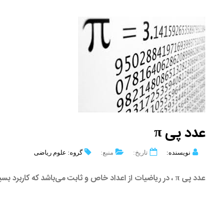
عدد پی π
نویسنده:
تاریخ:
منبع:
گروه: علوم ریاضی
عدد پی π ، در ریاضیات از اعداد خاص و ثابت می‌باشد که کاربرد بسیار فراوانی دارد و تقریباً برابر با 3.1415 می‌باشد