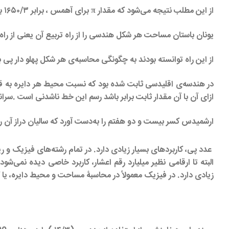
از این مطلب نتیجه می‌شود که مقدار π برای آهمس ، برابر ۱۶۵۰/۳ بوده است . ظاهرا" سازندگان همرم‌ها‌، از راز این عدد آگاه بوده‌اند .
یونان باستان مساحت هر شکل هندسی را از راه تربیع آن یعنی از را
از این راه توانسته بودند به چگونگی محاسبه‌ی هر شکل پهلو دار پی 
در هندسه‌ی اقلیدسی ثابت شده بود که نسبت محیط هر دایره به ق
ازای آن با آن مقدار ثابت برابر باشد رسم این خط ناشدنی است .سران
ارشمیدس کسر بیست و دو هفتم را به‌دست آورد که سالیان دراز آن را ب
عدد پی، کاربردهای بسیار زیادی دارد. در تمام رشته‌های فیزیک و ری
البته تا ارقامی نظیر میلیارد رقم اعشار، کاربرد خاصی دیده نم
زیادی دارد. در فیزیک معمولاً در محاسبۀ مساحت و محیط دایره، یا کر