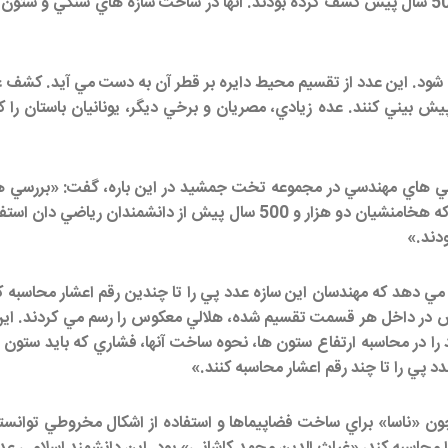
مهندسان هخامنشي راز استفاده از عدد پي (۱۴/۳ ) را دو هزار و 500 سال پيش كشف كرده بودند. آن
حسوب مي شود. اين عدد از تقسيم محيط دايره بر قطر آن به دست مي آيد. 
يش بيني كنند. عده زيادي، مصريان و برخي ديگر، يونانيان باستان ر
 هاي مهندسي در مجموعه تخت جمشيد در اين باره،‌ گفت: «بررسي 
هاي تخت جمشيد و اشكال مخروطي انجام گرفته؛ نشان مي دهد كه هخامنشيان 
دند.»
د كه مهندسان اين سازه عدد پي را تا چندين رقم اعشار محاسبه كرد
ر داخل هر قسمت تقسيم شده، هلالي معكوس را رسم مي كردند. اين كا
ا در محاسبه ارتفاع ستون ها، نحوه ساخت آنها،‌ فشاري كه بايد ستون
پي را تا چند رقم اعشار محاسبه كنند.»
ن «ناسا» براي ساخت فضاپيماها و استفاده از اشكال مخروطي توانسته