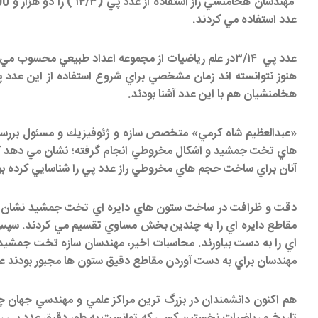
عدد استفاده مي كردند.
عدد پي ۳/۱۴در علم رياضيات از مجموعه اعداد طبيعي م
هنوز نتوانسته اند زمان مشخصي براي شروع استفاده از اين عدد پ
هخامنشيان هم با اين عدد آشنا بودند.
«عبدالعظيم شاه كرمي» متخصص سازه و ژئوفيزيك و مسئول بررسي
آنان براي ساخت حجم هاي مخروطي راز عدد پي را شناسايي كرده بو
دقت و ظرافت در ساخت ستون هاي دايره اي تخت جمشيد نشان مي ده
مقاطع دايره اي را به چندين بخش مساوي تقسيم مي كردند. سپس د
اي را به دست بياورند. محاسبات اخير، مهندسان سازه تخت جمشيد ر
مهندسان براي به دست آوردن مقاطع دقيق ستون ها مجبور بودند عدد 
هم اكنون دانشمندان در بزرگ ترين مراكز علمي و مهندسي جهان چو