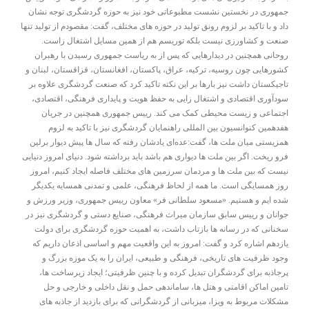
جمهوری در نخستین نشست مطبوعاتی خود نیز به حوزه گردشگری توجه نشان
داد و با تاکید بر لزوم رونق تولید در حوزه های مختلف، گفت: مقصودم از تولید تنها
صنعت و کشاورزی نیست بلکه توریسم هم از همین مسایل اشتغال زاست.
روحانی همچنین در دیدارهایی که پس از به ریاست جمهوری رسیدن با رهبران
کشورهایی چون روسیه، ترکیه، عراق، پاکستان، افغانستان، قزاقستان، لبنان و
تاجیکستان داشت نیز بارها بر این نکته تاکید کرد که صنعت گردشگری علاوه بر
سودآوری اقتصادی و اشتغال زایی به حفظ هویت و پایداری فرهنگی، اقتصادی،
اجتماعی و زیست محیطی کمک می کند. رییس جمهوری همچنین در جریان
هفدهمین کنوانسیون بین ‌المللی راهنمایان گردشگری نیز با تاکید به لزوم
همزیستی میان ملت ها، گفت:عده‌ای یادشان رفته که سال ‌ها پیش دیوار برلین
فرو ریخت. اگر بین ملت‌ ها دیواری هم باشد باید برداشته شود. دنیای امروز دنیایی
نیست که بین ملت ‌ها و مردمان سرزمین‌ های مختلف فاصله ایجاد کنیم، امروز
روز همسایگی است. ما همه از لحاظ فرهنگی، علمی و تمدنی همسایه یکدیگر
شده‌ ایم و هستیم. «مسعود سلطانی‌ فر» معاون رییس جمهوری، وزیر ورزش و
جوانان و رییس سابق سازمان میراث فرهنگی، صنایع دستی و گردشگری نیز در
سخنانی که در رسانه ها بازتاب داشت، به اهمیت حوزه گردشگری برای دولت
یازدهم اشاره کرد و گفت: امروز به این واقعیت مهم و اساسی اذعان داریم که
وجود ظرفیت های تاریخی، فرهنگی و طبیعی، ایران را به یک موزه بزرگ و
پرجاذبه برای گردشگران تبدیل کرده و با چنین ظرفیتی؛ ایجاد زیرساخت ها،
تامین اماکن اقامتی و هتل ها، ساماندهی حمل و نقل داخلی و خارجی و حل
مشکلات مربوط به ویزا، میزبانی از گردشگرانی که برای بازدید از جاذبه های