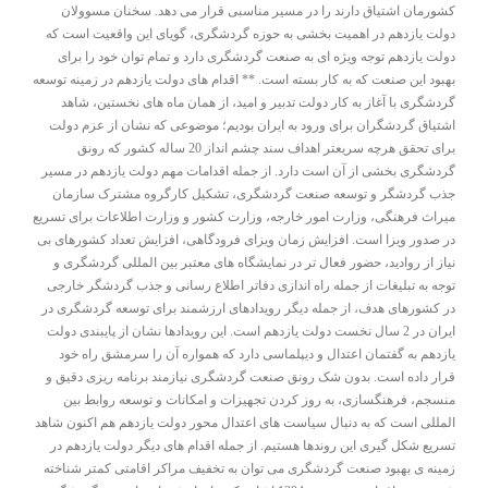
کشورمان اشتیاق دارند را در مسیر مناسبی قرار می دهد. سخنان مسوولان
دولت یازدهم در اهمیت بخشی به حوزه گردشگری، گویای این واقعیت است که
دولت یازدهم توجه ویژه ای به صنعت گردشگری دارد و تمام توان خود را برای
بهبود این صنعت که به کار بسته است. ** اقدام های دولت یازدهم در زمینه توسعه
گردشگری با آغاز به کار دولت تدبیر و امید، از همان ماه های نخستین، شاهد
اشتیاق گردشگران برای ورود به ایران بودیم؛ موضوعی که نشان از عزم دولت
برای تحقق هرچه سریعتر اهداف سند چشم انداز 20 ساله کشور که رونق
گردشگری بخشی از آن است دارد. از جمله اقدامات مهم دولت یازدهم در مسیر
جذب گردشگر و توسعه صنعت گردشگری، تشکیل کارگروه مشترک سازمان
میراث فرهنگی، وزارت امور خارجه، وزارت کشور و وزارت اطلاعات برای تسریع
در صدور ویزا است. افزایش زمان ویزای فرودگاهی، افزایش تعداد کشورهای بی
نیاز از روادید، حضور فعال تر در نمایشگاه های معتبر بین المللی گردشگری و
توجه به تبلیغات از جمله راه اندازی دفاتر اطلاع رسانی و جذب گردشگر خارجی
در کشورهای هدف، از جمله دیگر رویدادهای ارزشمند برای توسعه گردشگری در
ایران در 2 سال نخست دولت یازدهم است. این رویدادها نشان از پایبندی دولت
یازدهم به گفتمان اعتدال و دیپلماسی دارد که همواره آن را سرمشق راه خود
قرار داده است. بدون شک رونق صنعت گردشگری نیازمند برنامه ریزی دقیق و
منسجم، فرهنگسازی، به روز کردن تجهیزات و امکانات و توسعه روابط بین
المللی است که به دنبال سیاست های اعتدال محور دولت یازدهم هم اکنون شاهد
تسریع شکل گیری این روندها هستیم. از جمله اقدام های دیگر دولت یازدهم در
زمینه ی بهبود صنعت گردشگری می توان به تخفیف مراکر اقامتی کمتر شناخته