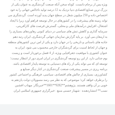
ویژه پس از برجام دانست. کوتاه سخن آنکه صنعت گردشگری به عنوان یکی از
بزرگ ترین صنایع اقتصادی دنیا نزدیک به 12 درصد تولید ناخالص جهانی را به خود
اختصاص داده و 250 میلیون شغل در سطح جهان پدید آورده است. گردشگری می
تواند زمینه های پیشرفت را در کشورهای در حال توسعه فراهم آورد زیرا با ایجاد
اشتغال، افزایش درآمدهای ملی و محلی، گسترش فرصت های کارآفرینی،
سرمایه گذاری و کاهش تنش های سیاسی در دنیای کنونی رهاوردهای بسیاری را
به ارمغان می آورد. بر پایه گزارش سازمان جهانی گردشگری، ایران رتبه دهم
جاذبه های باستانی و تاریخی را در جهان دارد و یکی از امن ترین کشورهای منطقه
و جهان از لحاظ امنیت برای گردشگران خارجی محسوب می شود. ایران به
عنوان کشوری با موقعیت جغرافیایی ویژه، از 4 فصل برخوردار است و زیست
بوم جذابی دارد. از این رو توسعه گردشگری در ایران امری دور از انتظار نیست؛
توسعه ای که می تواند یکی از راه های دستیابی به توسعه پایدار اقتصادی باشد.
برنامه ریزی در مسیر پیشرفت صنعت گردشگری در کنار دیگر صنایع و
کشاورزی، بسیاری از چالش های اقتصادی، سیاسی، فرهنگی و اجتماعی کشور
را برطرف خواهد کرد؛ موضوعی که به نظر می رسد مسوولان دولت یازدهم به
خوبی بر آن واقف هستند. پژوهشم**9282**1601**خبرنگار: مهتاب افشین
نسب** انتشاردهنده : شهناز حسنی منبع : خبرگزاری جمهوری اسلامی ایران