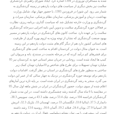
شده به مسافران نوروزی در 1394 اشاره کرد. ایجاد شورای راهبردی گردشگری
سلامت نیز بخش دیگری از سیاست های دولت یازدهم در زمینه گردشگری به
شمار می رود. این شورا در فروردین 1393، با حضور چهار نهاد، شامل وزارت
بهداشت، درمان و آموزش پزشکی، سازمان نظام پزشکی، سازمان میراث و
گردشگری و وزارت خارجه تشکیل شد که سیاست گذاری، برنامه ریزی، نظارت
بر فعالان حوزه گردشگری سلامت و تدوین آیین نامه اجرایی دبیرخانه گردشگری
سلامت را بر عهده دارد. ساخت کانون های گردشگری در دولت یازدهم در مسیر
بهبود صنعت گردشگری که نشان از توجه ویژه به لزوم بهره گیری از ظرفیت
های استانی کشور دارد هم از دیگر گام های مثبت دولت یازدهم در این زمینه
است. به عنوان مثال دولت در کردستان اقدام به ساخت کمپ های گردشگری
برای قشرهای کم درآمد کرده که در مرحله نخست در سنندج، بانه و مریوان این
کمپ ها ایجاد شده است. روحانی در جریان سفر استانی خود به کردستان نیز 95
میلیارد تومان تسهیلات برای طرح های شاخص و 10میلیارد تومان کمک زیر
ساختی به منظور طرح های گردشگری در استان در نظر گرفت. اقدامات دولت
یازدهم برای توسعه حوزه گردشگری در نزدیک به چهار سالی که از عمر این دولت
می گذرد، منجر به رشد گردشگری در ایران شده است. بر پایه تازه ترین آمارهای
اعلام شده از سوی دولت، حضور گردشگران در ایران در شش ماهه اول سال 95
در مقایسه با 6 ماه سال گذشته رشد چشمگیری داشته است. در این مدت شمار
گردشگران فرانسه 104 درصد، چک 53.4 درصد، هلند 43.3 درصد، سوییس 38.3،
دانمارک 37.5، ایتالیا 33.8، انگلستان 33 درصد، لهستان 33، بلژیک 32.3، اتریش
28، اسپانیا 27.9، یونان 24.4، فنلاند 19.2، آلمان 16.6، روسیه 13.6 رشد داشته
است. این پیشرفت را می توان نشانه دیپلماسی فعال ایران در دولت یازدهم به