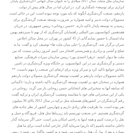
سازمان ملل متحد، سال 2017 میلادی را به ‌عنوان سال جهانی «گردشگری پایدار:
ابزاری برای توسعه» نامگذاری کرد. در ایران اما در سال های پیش از دولت
یازدهم، صنعت گردشگری آنگونه که باید مورد توجه نبوده است. این در حالی است
مسوولان دولت تدبیر و امید همواره بر ضرورت توسعه صنعت گردشگری برای
رسیدن به توسعه پایدار تاکید دارند. «حسن روحانی» رییس جمهوری، در جریان
هفدهمین کنوانسیون بین ‌المللی راهنمایان گردشگری که از نهم تا سیزدهم بهمن
ماه امسال با حضور نمایندگانی از 45 کشور در تهران، در محل سالن اجلاس
سران برگزار شد، گردشگری را «پلی میان ملت‌ ها» توصیف کرد و گفت: ما به
صلح و آشتی و برادری و همزیستی افتخار می‌ کنیم. امروز زمانی نیست که بین
ملت ‌ها دیوار کشید. «زهرا احمدی ‌پور» رییس سازمان میراث فرهنگی، صنایع
دستی و گردشگری نیز در این کنوانسیون، بر جایگاه ویژه گردشگری در تامین
معاش جوامع تاکید کرد و تمرکز ویژه برای ارتقای این صنعت را مهم دانست. **
تاکید مسوولان دولت یازدهم بر اهمیت توسعه گردشگری مسولان دولت یازدهم
همواره در سخنان خود بر اهمیت توسعه گردشگری تاکید داشته و دارند؛ تاکیداتی
که سابقه آنها به سخنرانی های انتخاباتی حسن روحانی باز می گردد. روحانی در
یکی از این سخنرانی های خود با مقایسه وضعیت گردشگری ایران و ترکیه گفت:
رقم گردشگران در کشورهای همسایه مثل ترکیه در سال 2012 بالای 30 میلیون
نفر بوده است. ما ظرفیت های زیادی داریم و چهارمین کشور از نظر جاذبه های
گردشگری هستیم. «در صنعت توریسم باید زیربناها مثل هتل، فرودگاه و حمل و
نقل را درست کنیم و همه اینها به راحتی امکان پذیر است. حتی اگر سرمایه گذار
داخلی نداشته باشیم (که داریم) سرمایه گذار خارجی آماده است برای ما هتل
بسازد و بعد از پول آن هتل برداشت می شود و به کشور واگذار می شود.» رییس